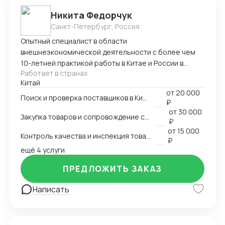
Никита Федорчук
Санкт-Петербург, Россия
Опытный специалист в области
внешнеэкономической деятельности с более чем
10-летней практикой работы в Китае и России в
Работает в странах
сфере ВЭД. Знаю китайский и английский языки на
Китай
профессиональном уровне, имею глубокую
от
20 000
экспертизу в закупках, логистике и международных
Поиск и проверка поставщиков в Китае
₽
расчетах. Организую полный цикл работы с Китаем:
от
30 000
Закупка товаров и сопровождение сделок
поиск и проверка поставщиков, переговоры,
₽
сопровождение контрактов, контроль качества
от
15 000
Контроль качества и инспекция товара
продукции, доставка и оплата поставщикам.
₽
ещё 4 услуги
Ключевые компетенции Поиск и проверка надежных
поставщиков в Китае Ведение переговоров на
ПРЕДЛОЖИТЬ ЗАКАЗ
китайском и английском языках Организация
закупок и международной логистики «под ключ»
Написать
Международные платежи и финансовое
сопровождение сделок