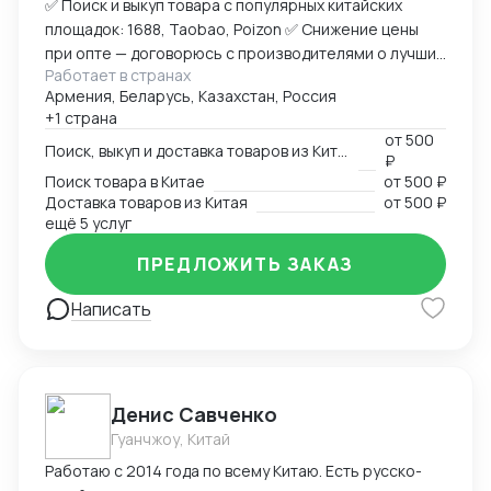
✅ Поиск и выкуп товара с популярных китайских
площадок: 1688, Taobao, Poizon ✅ Снижение цены
при опте — договорюсь с производителями о лучших
Работает в странах
условиях ✅ Предоставлю фото- и видеоотчет перед
Армения, Беларусь, Казахстан, Россия
отправкой ✅ Надежная упаковка — минимизация
+1 страна
рисков повреждений при перевозке ✅ Доставка
от
500
товара до склада в Москву, отправка в любой город
Поиск, выкуп и доставка товаров из Китая
₽
России (ТК на выбор) ✅ Также доставлю в Армению,
Поиск товара в Китае
от
500 ₽
Беларусь, Казахстан, Кыргызстан ✅ Полное
Доставка товаров из Китая
от
500 ₽
сопровождение — от заказа до получения ➡
ещё 5 услуг
Пришлите ссылку на товар или фото, его количество,
ПРЕДЛОЖИТЬ ЗАКАЗ
и я рассчитаю стоимость доставки
Написать
Денис Савченко
Гуанчжоу, Китай
Работаю с 2014 года по всему Китаю. Есть русско-