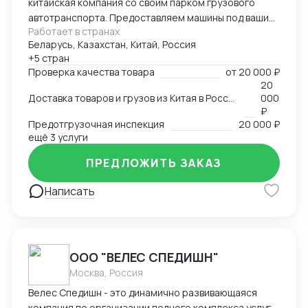
китайская компания со своим парком грузового
автотранспорта. Предоставляем машины под ваши
Работает в странах
поставки. Свой офис и склад в Гуанчжоу, ИУ и
Беларусь, Казахстан, Китай, Россия
Маньчжурии. Занимаюсь оказанием различных услуг
+5 стран
в сфере внешней торговли.
Проверка качества товара
от
20 000 ₽
20
Доставка товаров и грузов из Китая в Россию, Казахстан, Беларусь, Таиланд, Вьетнам, Малайзию
000
₽
Предотгрузочная инспекция
20 000 ₽
ещё 3 услуги
ПРЕДЛОЖИТЬ ЗАКАЗ
Написать
ООО "ВЕЛЕС СПЕДИШН"
Москва, Россия
Велес Спедишн - это динамично развивающаяся
компания по организации полного комплекса услуг