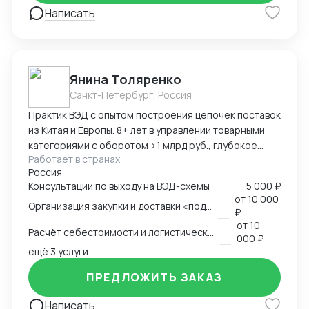
Написать
Янина Толяренко
Санкт-Петербург, Россия
Практик ВЭД с опытом построения цепочек поставок
из Китая и Европы. 8+ лет в управлении товарными
категориями с оборотом >1 млрд руб., глубокое
Работает в странах
понимание коммерческой стороны закупок.
Россия
Ключевые компетенции: — Организация полного
Консультации по выходу на ВЭД-схемы
5 000 ₽
цикла ВЭД «под ключ»: от поиска поставщика до
от
10 000
Организация закупки и доставки «под ключ»
доставки на склад клиента — Работа с китайскими
₽
поставщиками: переговоры, контроль качества,
от
10
Расчёт себестоимости и логистической схемы
оплата — Таможенное оформление, подбор
000 ₽
сертификации, подготовка документов —
ещё 3 услуги
Международная логистика: поиск брокеров, расчёт
ПРЕДЛОЖИТЬ ЗАКАЗ
маршрутов, мониторинг цен — Расчёт
себестоимости и контроль маржинальности сделок
Написать