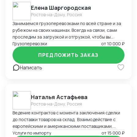
Елена Шаргородская
Ростов-на-Дону, Россия
Занимаемся грузоперевозками по всей стране и за
рубежом на своих машинах. Всегда на связи, сами
проследим за загрузкой и отгрузкой, чтобы вы
меньше переживали, будем рады сотрудничеству)
Грузоперевозки
от
10 000 ₽
ПРЕДЛОЖИТЬ ЗАКАЗ
Написать
Наталья Астафьева
Ростов-на-Дону, Россия
Ведение контрактов с момента заключения сделки
до поставки товаров на склад. Взаимодействие с
европейскими и американскими поставщиками,
перевозчиками. Взаимодействие с брокерами,
Услуги по импорту
от
15 000 ₽