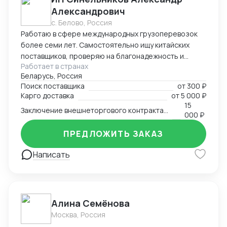
быстрые и четкие ответы, прозрачные тарифы и
Александрович
надежное исполнение обязательств.
с. Белово, Россия
Работаю в сфере международных грузоперевозок
более семи лет. Самостоятельно ищу китайских
поставщиков, проверяю на благонадежность и
Работает в странах
выстраиваю долгосрочные торговые отношения.
Беларусь, Россия
Осуществляю полный цикл сделки с китайскими
Поиск поставщика
от
300 ₽
производителями от поиска поставщика и выкупа
Карго доставка
от
5 000 ₽
товаров, до поставки продукции на склад покупателя.
15
Заключение внешнеторгового контракта на двух языках
Берусь за сложные проекты и помогаю решить
000 ₽
нестандартные вопросы.
ПРЕДЛОЖИТЬ ЗАКАЗ
Написать
Алина Семёнова
Москва, Россия