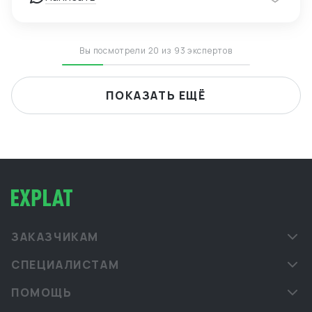
— Опыт поставок в условиях санкционных
ограничений, умение выстраивать альтернативные
цепочки — Самостоятельное ведение сделок,
удалённая работа, полная автономность
Вы посмотрели 20 из 93 экспертов
ПОКАЗАТЬ ЕЩЁ
ЗАКАЗЧИКАМ
СПЕЦИАЛИСТАМ
ПОМОЩЬ