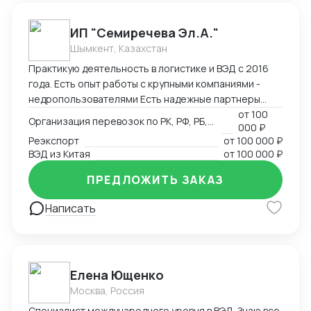
партнеров в 25 странах мира. Ключевые
преимущества: Таможенное оформление под ключ
ИП "Семиречева Эл.А."
Собственный парк температурных контейнеров
Шымкент, Казахстан
Персональный менеджер 24/7 Фиксированные
Практикую деятельность в логистике и ВЭД с 2016
сроки доставки
года. Есть опыт работы с крупными компаниями -
недропользователями Есть надежные партнеры
(сертификация, таможенное офрмление, частные
от
100
Организация перевозок по РК, РФ, РБ, Европа, Китай
000 ₽
перевозчики)
Реэкспорт
от
100 000 ₽
ВЭД из Китая
от
100 000 ₽
ПРЕДЛОЖИТЬ ЗАКАЗ
Написать
Елена Ющенко
Москва, Россия
Специалист международного уровня в ВЭД. Знаю все