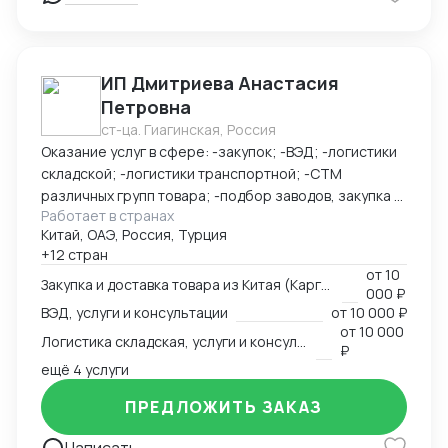
счет или на юр счет ВТБ Шанхай - Доставка под ключ
(белая, серая) - Полное таможенное оформление
ИП Дмитриева Анастасия
Петровна
ст-ца. Гиагинская, Россия
Оказание услуг в сфере: -закупок; -ВЭД; -логистики
складской; -логистики транспортной; -СТМ
различных групп товара; -подбор заводов, закупка и
Работает в странах
доставка товара из Китая (КАРГО и Белый ввоз)
Китай, ОАЭ, Россия, Турция
Страны с которыми работаю по сей день: Европа,
+12 стран
США, ОАЭ, Турция, Китай, СНГ
от
10
Закупка и доставка товара из Китая (Карго и белый ввоз), услуги и консультации
000 ₽
ВЭД, услуги и консультации
от
10 000 ₽
от
10 000
Логистика складская, услуги и консультации
₽
ещё 4 услуги
ПРЕДЛОЖИТЬ ЗАКАЗ