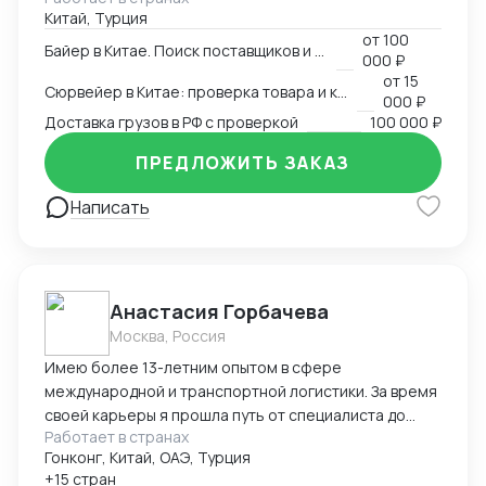
Китай, Турция
Перевозчики / Таможня Работаем официально.
от
100
Белый импорт / Документы / ЧЗ
Байер в Китае. Поиск поставщиков и товаров
000 ₽
от
15
Сюрвейер в Китае: проверка товара и контроль загрузки
000 ₽
Доставка грузов в РФ с проверкой
100 000 ₽
ПРЕДЛОЖИТЬ ЗАКАЗ
Написать
Анастасия Горбачева
Москва, Россия
Имею более 13-летним опытом в сфере
международной и транспортной логистики. За время
своей карьеры я прошла путь от специалиста до
Работает в странах
директора по логистике, успешно управляя
Гонконг, Китай, ОАЭ, Турция
сложными проектами, выводя компании на новые
+15 стран