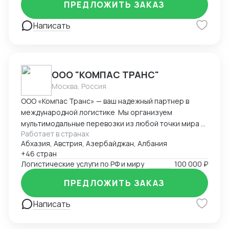
ПРЕДЛОЖИТЬ ЗАКАЗ
платежей , выбор способа оплаты , документация.
Написать
ООО "КОМПАС ТРАНС"
Москва, Россия
ООО «Компас Транс» — ваш надежный партнер в
международной логистике Мы организуем
мультимодальные перевозки из любой точки мира с
Работает в странах
полным таможенным сопровождением.
Абхазия, Австрия, Азербайджан, Албания
Предоставляем комплекс складских услуг в
+46 стран
ключевых логистических хабах Европы, Азии и
Логистические услуги по РФ и миру
100 000 ₽
России. Специализируемся на перевозках
температурных грузов с гарантированным
ПРЕДЛОЖИТЬ ЗАКАЗ
соблюдением режима. Обеспечиваем доставку
сборных и генеральных грузов с ежедневным
Написать
мониторингом. Выстраиваем эффективные
логистические цепочки через собственную сеть