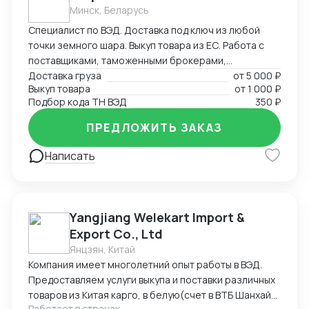
пресс-фильтры, флотационные машины и прочее).
Минск, Беларусь
Есть проверенная база производителей из Китая с
Специалист по ВЭД. Доставка под ключ из любой
качественным оборудованием.
точки земного шара. Выкуп товара из ЕС. Работа с
поставщиками, таможенными брокерами,
перевозчиками. Создание и редактирование
Доставка груза
от
5 000 ₽
Выкуп товара
от
1 000 ₽
документов (любых (прям любых)) под ваши нужды.
Подбор кода ТН ВЭД
350 ₽
ПРЕДЛОЖИТЬ ЗАКАЗ
Написать
Yangjiang Welekart Import &
Export Co., Ltd
Янцзян, Китай
Компания имеет многолетний опыт работы в ВЭД.
Предоставляем услуги выкупа и поставки различных
товаров из Китая карго, в белую(счет в ВТБ Шанхай),
Работает в странах