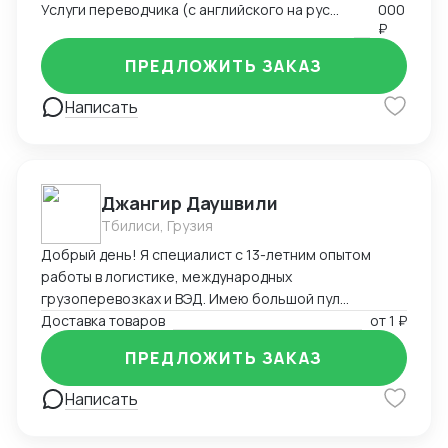
Услуги переводчика (с английского на русский и с русского на английский)
000
отношениями и развитие клиентской базы •
₽
Глубокое знание китайского рынка и менталитета
ПРЕДЛОЖИТЬ ЗАКАЗ
Написать
Джангир Даушвили
Тбилиси, Грузия
Добрый день! Я специалист с 13-летним опытом
работы в логистике, международных
грузоперевозках и ВЭД. Имею большой пул
контрагентов, логистов и экспедиторов по всему
Доставка товаров
от
1 ₽
миру и России. Доставлю Ваш груз из любой точки
ПРЕДЛОЖИТЬ ЗАКАЗ
мира любым видом транспорта, оптимизирую Ваши
расходы на логистику и растаможку, а также помогу
Написать
с оплатой за товар зарубеж, если необходимо.
Владею английским, французским и персидским