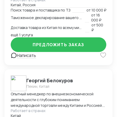
под ключ. Помогаем с оформлением различных
Китай, Россия
сертификатов на территории КНР. В частности, из
Поиск товара и поставщика по ТЗ
от
10 000 ₽
за территориального расположения компании,
от
16
Таможенное декларирование вашего товара в Китае
специализируемся на кухонной утвари, ножах,
000 ₽
режущих предметах: ножницы, секаторы,
от
500
Доставка товара из Китая по всему миру
маникюрные металлические инструменты и т.п.;
₽
стоматологических металлических инструментах.
ещё 1 услуга
ПРЕДЛОЖИТЬ ЗАКАЗ
Написать
Георгий Белокуров
Пекин, Китай
Опытный менеджер по внешнеэкономической
деятельности с глубоким пониманием
международной торговли между Китаем и Россией.
Работает в странах
Более 8 лет практического опыта в сфере импорта,
Китай
экспорта и логистики, включая полное