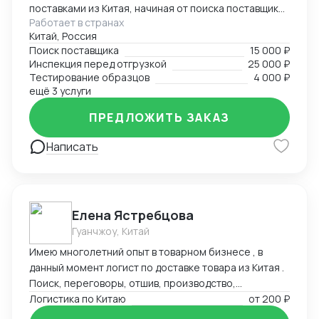
поставками из Китая, начиная от поиска поставщиков
Работает в странах
и заканчивая отгрузками в Россию. Поможем найти
Китай, Россия
лучшего поставщика необходимого товара по
Поиск поставщика
15 000 ₽
предоставленному техническому заданию.
Инспекция перед отгрузкой
25 000 ₽
Работаем с разными товарными группами, как с
Тестирование образцов
4 000 ₽
товарами народного потребления, так и со
ещё 3 услуги
сложными техническими запросами по поставке и
ПРЕДЛОЖИТЬ ЗАКАЗ
сборке оборудования
Написать
Елена Ястребцова
Гуанчжоу, Китай
Имею многолетний опыт в товарном бизнесе , в
данный момент логист по доставке товара из Китая .
Поиск, переговоры, отшив, производство,
траспортировка , аналитика товара под клиента.
Логистика по Китаю
от
200 ₽
Любые товары, выбор маршрутов, отсрочки