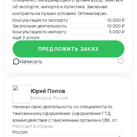
об экспорте, импорте и логистике. Заключаю
контракты на лучших условиях. Оптимизирую
логистику и обеспечивая скорость поставок.
Консультация по экспорту
10 000 ₽
Закупочная деятельность
10 000 ₽
Консультация по импорту
5 000 ₽
ещё 2 услуги
ПРЕДЛОЖИТЬ ЗАКАЗ
Написать
Юрий Попов
Белгород, Россия
Начинал свою деятельность со специалиста по
таможенному оформлению (оформление ГТД,
взаимодействие с таможенным органом и СВХ, от
Работает в странах
закрытия процедуры ВТТ до выпуска товара), после
Россия
работал руководителем предприятия (полный цикл