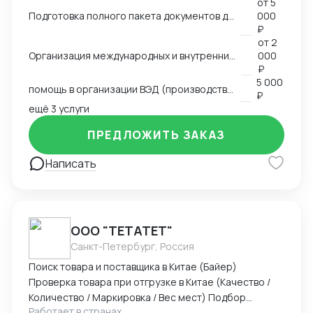
от
5
таможенного оформления, оптовые продажи всё
Подготовка полного пакета документов для экспортно-импортных поставок
000
делал сам), работал с логистическими компаниями,
₽
общался с поставщиками, прорабатывали различные
от
2
схемы доставки (очень сложные включая мед
Организация международных и внутренних перевозок всеми видами транспорта
000
оборудование), работал с разными странами,
₽
5 000
сейчас в основном работаю с Китаем и Турцией.
помощь в организации ВЭД (производство, продажи)
₽
Возил различные группы товаров. Участвую в
ещё 3 услуги
различных семинарах и выставках.
ПРЕДЛОЖИТЬ ЗАКАЗ
Написать
ООО "ТЕТАТЕТ"
Санкт-Петербург, Россия
Поиск товара и поставщика в Китае (Байер)
Проверка товара при отгрузке в Китае (Качество /
Количество / Маркировка / Вес мест) Подбор
Работает в странах
оптимального способа доставки. Маршрут /