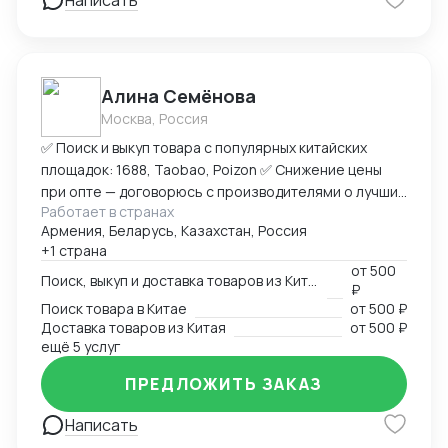
Написать
Алина Семёнова
Москва, Россия
✅ Поиск и выкуп товара с популярных китайских
площадок: 1688, Taobao, Poizon ✅ Снижение цены
при опте — договорюсь с производителями о лучших
Работает в странах
условиях ✅ Предоставлю фото- и видеоотчет перед
Армения, Беларусь, Казахстан, Россия
отправкой ✅ Надежная упаковка — минимизация
+1 страна
рисков повреждений при перевозке ✅ Доставка
от
500
товара до склада в Москву, отправка в любой город
Поиск, выкуп и доставка товаров из Китая
₽
России (ТК на выбор) ✅ Также доставлю в Армению,
Поиск товара в Китае
от
500 ₽
Беларусь, Казахстан, Кыргызстан ✅ Полное
Доставка товаров из Китая
от
500 ₽
сопровождение — от заказа до получения ➡
ещё 5 услуг
Пришлите ссылку на товар или фото, его количество,
ПРЕДЛОЖИТЬ ЗАКАЗ
и я рассчитаю стоимость доставки
Написать