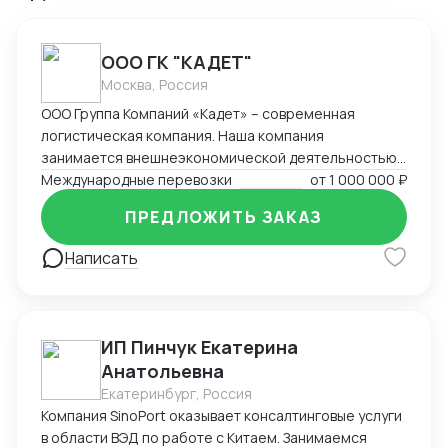
ООО ГК "КАДЕТ"
Москва, Россия
ООО Группа Компаний «Кадет» – современная
логистическая компания. Наша компания
занимается внешнеэкономической деятельностью
на протяжении 21 года. За это время компания
Международные перевозки
от
1 000 000 ₽
накопила богатый опыт в ведении внешнеторговых
ПРЕДЛОЖИТЬ ЗАКАЗ
сделок, организации мультимодальных
международных перевозок (авто, море, авиа, ж/д).
Написать
Наш подход – решение поставленных задач и
составление оптимальных логистических цепочек с
минимальными издержками.
ИП Пинчук Екатерина
Анатольевна
Екатеринбург, Россия
Компания SinoPort оказывает консалтинговые услуги
в области ВЭД по работе с Китаем. Занимаемся