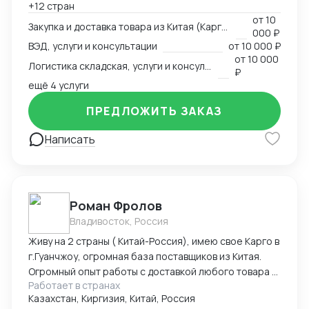
+12 стран
США, ОАЭ, Турция, Китай, СНГ
от
10
Закупка и доставка товара из Китая (Карго и белый ввоз), услуги и консультации
000 ₽
ВЭД, услуги и консультации
от
10 000 ₽
от
10 000
Логистика складская, услуги и консультации
₽
ещё 4 услуги
ПРЕДЛОЖИТЬ ЗАКАЗ
Написать
Роман Фролов
Владивосток, Россия
Живу на 2 страны ( Китай-Россия), имею свое Карго в
г.Гуанчжоу, огромная база поставщиков из Китая.
Огромный опыт работы с доставкой любого товара в
Работает в странах
Страны Средней Азии. Поиск, выкуп, валюта, обмен,
Казахстан, Киргизия, Китай, Россия
инспекция.