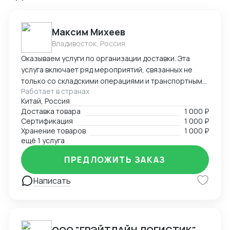
Максим Михеев
Владивосток, Россия
Оказываем услуги по организации доставки. Эта
услуга включает ряд мероприятий, связанных не
только со складскими операциями и транспортным
Работает в странах
сопровождением. В нее также входит таможенное
Китай, Россия
оформление, помощь в заполнении необходимой
Доставка товара
1 000 ₽
сопроводительной и разрешительной
Сертификация
1 000 ₽
документации.
Хранение товаров
1 000 ₽
ещё 1 услуга
ПРЕДЛОЖИТЬ ЗАКАЗ
Написать