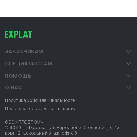
PROSCO. Офис обеспечивает прямой контроль за
поставками, инспекцией фабрик, консолидацией
грузов и взаимодействием с китайскими
производителями. Мы сопровождаем клиентов в
форматах B2B и B2G, предоставляя надёжные и
прозрачные логистические решения под ключ.
ЗАКАЗЧИКАМ
СПЕЦИАЛИСТАМ
ПОМОЩЬ
О НАС
Политика конфиденциальности
Пользовательское соглашение
ООО «ПРОДРОМ»
123060
,
г. Москва
,
ул. Народного Ополчения, д. 43,
корп. 2, цокольный этаж, офис 8