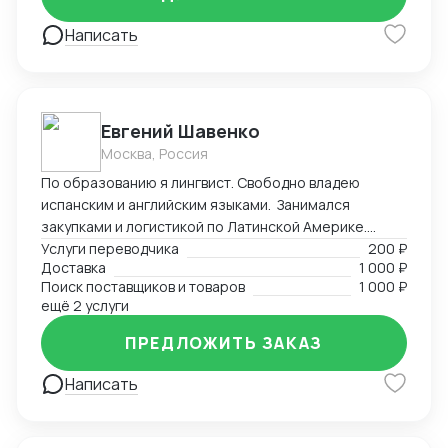
Написать
Евгений Шавенко
Москва, Россия
По образованию я лингвист. Свободно владею
испанским и английским языками. Занимался
закупками и логистикой по Латинской Америке.
Координировал, вел переговоры по закупке,
Услуги переводчика
200 ₽
Доставка
1 000 ₽
согласовал цены DDP. Перевозил товары до складов
Поиск поставщиков и товаров
1 000 ₽
компании. В данный момент занимаюсь
ещё 2 услуги
организацией импорта в Российскую Федерацию из
Америки. Знаком со всеми первичными документами
ПРЕДЛОЖИТЬ ЗАКАЗ
ВЭД.
Написать