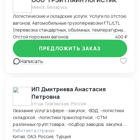
ООО "ГРЭЙТЛАЙН ЛОГИСТИК"
Минск, Беларусь
Логистические и складские услуги; Услуги по отстою
вагонов; Автомобильные грузоперевозки FTL/LTL
(перевозка стандартных, объемных, температурных
и сборных грузов); Железнодорожные перевозки
Отстой порожних вагонов
400 ₽
FCL/LCL — комплексные услуги с гарантией качества
ПРЕДЛОЖИТЬ ЗАКАЗ
и соблюдением сроков.
Написать
ИП Дмитриева Анастасия
Петровна
ст-ца. Гиагинская, Россия
Оказание услуг в сфере: -закупок; -ВЭД; -логистики
складской; -логистики транспортной; -СТМ
различных групп товара; -подбор заводов, закупка и
Работает в странах
доставка товара из Китая (КАРГО и Белый ввоз)
Китай, ОАЭ, Россия, Турция
Страны с которыми работаю по сей день: Европа,