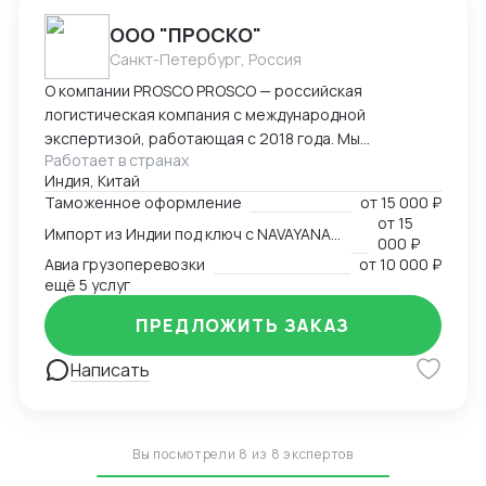
ООО "ПРОСКО"
Санкт-Петербург, Россия
О компании PROSCO PROSCO — российская
логистическая компания с международной
экспертизой, работающая с 2018 года. Мы
Работает в странах
предоставляем полный цикл логистических и
Индия, Китай
внешнеэкономических услуг: от международных
Таможенное оформление
от
15 000 ₽
перевозок и таможенного оформления до
от
15
Импорт из Индии под ключ с NAVAYANA (Sber INDIA)
сопровождения и контрактной логистики. Основные
000 ₽
направления работы: международные перевозки
Авиа грузоперевозки
от
10 000 ₽
(авиа, авто, море, ж/д); складская логистика и
ещё 5 услуг
таможенное оформление; сопровождение ВЭД и
ПРЕДЛОЖИТЬ ЗАКАЗ
поиск производителей; работа с опасными,
сборными и негабаритными грузами. География
Написать
присутствия: Офисы компании расположены в
ключевых логистических узлах: Россия (Санкт-
Петербург) — головной офис; Индия (
представительство NAVAYANA Trade & Logistics);
Вы посмотрели 8 из 8 экспертов
Китай ( PerlRiver) — собственное представительство