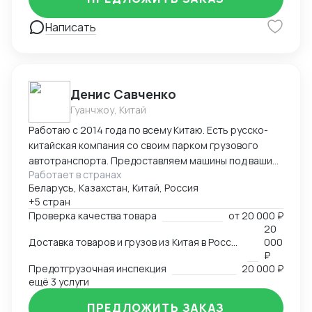
Написать
Денис Савченко
Гуанчжоу, Китай
Работаю с 2014 года по всему Китаю. Есть русско-
китайская компания со своим парком грузового
автотранспорта. Предоставляем машины под ваши
Работает в странах
поставки. Свой офис и склад в Гуанчжоу, ИУ и
Беларусь, Казахстан, Китай, Россия
Маньчжурии. Занимаюсь оказанием различных услуг
+5 стран
в сфере внешней торговли.
Проверка качества товара
от
20 000 ₽
20
Доставка товаров и грузов из Китая в Россию, Казахстан, Беларусь, Таиланд, Вьетнам, Малайзию
000
₽
Предотгрузочная инспекция
20 000 ₽
ещё 3 услуги
ПРЕДЛОЖИТЬ ЗАКАЗ