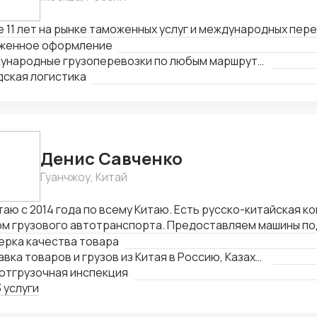
 11 лет на рынке таможенных услуг и международных пер
женное оформление
Международные грузоперевозки по любым маршрутам и любыми видами транспорта
дская логистика
Денис Савченко
Гуанчжоу, Китай
аю с 2014 года по всему Китаю. Есть русско-китайская к
м грузового автотранспорта. Предоставляем машины под
с и склад в Гуанчжоу, ИУ и Маньчжурии. Занимаюсь оказанием различных
ерка качества товара
 в сфере внешней торговли.
Доставка товаров и грузов из Китая в Россию, Казахстан, Беларусь, Таиланд, Вьетнам, Малайзию
отгрузочная инспекция
 услуги