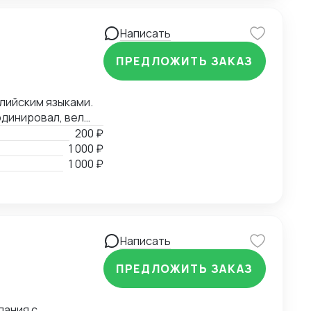
Написать
ПРЕДЛОЖИТЬ ЗАКАЗ
глийским языками.
рдинировал, вел
ры до складов
200 ₽
 в Российскую
1 000 ₽
тами ВЭД.
1 000 ₽
Написать
ПРЕДЛОЖИТЬ ЗАКАЗ