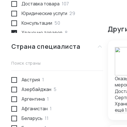
Доставка товара
107
Юридические услуги
29
Консультации
50
Друг
Хранение товаров
8
Поиск товара и поставщика
259
Страна специалиста
Доставка пассажирами
1
Проведение переговоров
56
Поиск страны
Сотрудники за границей
9
Оказы
Австрия
1
Разработка и производство
23
мероп
Азербайджан
5
Проверка поставщика
41
сопр
Дост
запо
Серт
Аргентина
1
Участие в выставках
50
Хран
Афганистан
1
Анализ рынка
34
ещё 1
Беларусь
11
Консалтинг по интеллектуальной
5
собственности