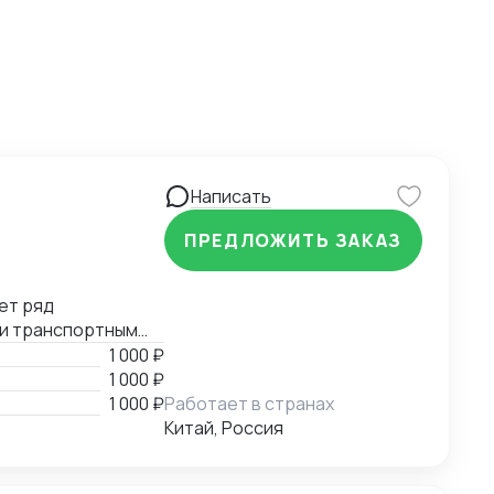
Написать
ПРЕДЛОЖИТЬ ЗАКАЗ
ет ряд
 и транспортным
е, помощь в
1 000 ₽
й документации.
1 000 ₽
1 000 ₽
Работает в странах
Китай, Россия