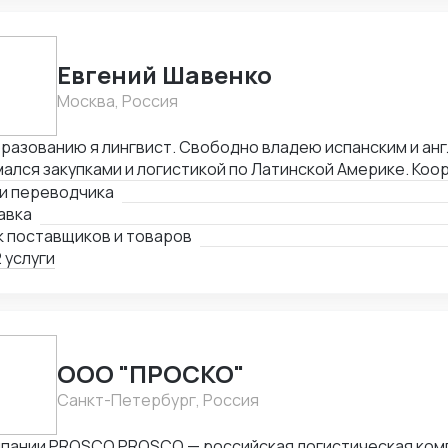
Евгений Шавенко
Москва, Россия
разованию я лингвист. Свободно владею испанским и ан
ался закупками и логистикой по Латинской Америке. Коо
оворы по закупке, согласовал цены DDP. Перевозил това
ги переводчика
ании. В данный момент занимаюсь организацией импорта
авка
рацию из Америки. Знаком со всеми первичными докумен
к поставщиков и товаров
 услуги
ООО "ПРОСКО"
Санкт-Петербург, Россия
O PROSCO — российская логистическая компания с