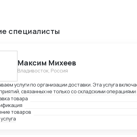
ие специалисты
Максим Михеев
Владивосток, Россия
ваем услуги по организации доставки. Эта услуга включа
риятий, связанных не только со складскими операциями
овождением. В нее также входит таможенное оформлени
авка товара
лнении необходимой сопроводительной и разрешительно
ификация
ение товаров
 услуга