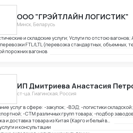
ООО "ГРЭЙТЛАЙН ЛОГИСТИК"
Минск, Беларусь
тические и складские услуги; Услуги по отстою вагонов
перевозки FTL/LTL (перевозка стандартных, объемных, т
ых грузов); Железнодорожные перевозки FCL/LCL — комп
ой порожних вагонов
тией качества и соблюдением сроков.
ИП Дмитриева Анастасия Петр
ст-ца. Гиагинская, Россия
ние услуг в сфере: -закупок; -ВЭД; -логистики складской
портной; -СТМ различных групп товара; -подбор заводов,
вка товара из Китая (КАРГО и Белый ввоз) Страны с кот
Закупка и доставка товара из Китая (Карго и белый ввоз), услуги и консультации
ень: Европа, США, ОАЭ, Турция, Китай, СНГ
услуги и консультации