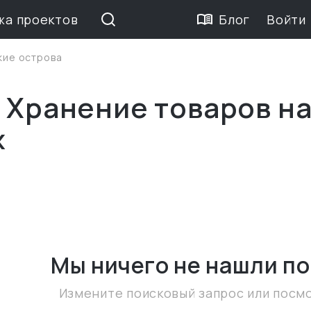
жа проектов
Блог
Войти
кие острова
 Хранение товаров н
х
Мы ничего не нашли
по
Измените поисковый запрос или посм