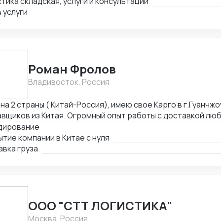
тика складская, услуги и консультации
 услуги
Роман Фролов
Владивосток, Россия
на 2 страны ( Китай-Россия), имею свое Карго в г.Гуанчжо
вщиков из Китая. Огромный опыт работы с доставкой люб
ы Средней Азии. Поиск, выкуп, валюта, обмен, инспекция.
дирование
тие компании в Китае с нуля
вка груза
ООО "СТТ ЛОГИСТИКА"
Москва, Россия