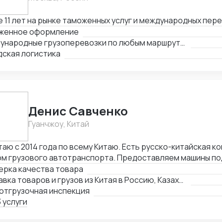
 11 лет на рынке таможенных услуг и международных пер
женное оформление
Международные грузоперевозки по любым маршрутам и любыми видами транспорта
дская логистика
Денис Савченко
Гуанчжоу, Китай
аю с 2014 года по всему Китаю. Есть русско-китайская к
м грузового автотранспорта. Предоставляем машины под
с и склад в Гуанчжоу, ИУ и Маньчжурии. Занимаюсь оказанием различных
ерка качества товара
 в сфере внешней торговли.
Доставка товаров и грузов из Китая в Россию, Казахстан, Беларусь, Таиланд, Вьетнам, Малайзию
отгрузочная инспекция
 услуги