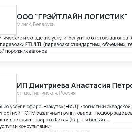
ООО "ГРЭЙТЛАЙН ЛОГИСТИК"
Минск, Беларусь
тические и складские услуги; Услуги по отстою вагонов
перевозки FTL/LTL (перевозка стандартных, объемных, т
ых грузов); Железнодорожные перевозки FCL/LCL — комп
ой порожних вагонов
тией качества и соблюдением сроков.
ИП Дмитриева Анастасия Петр
ст-ца. Гиагинская, Россия
ние услуг в сфере: -закупок; -ВЭД; -логистики складской
портной; -СТМ различных групп товара; -подбор заводов,
вка товара из Китая (КАРГО и Белый ввоз) Страны с кот
Закупка и доставка товара из Китая (Карго и белый ввоз), услуги и консультации
ень: Европа, США, ОАЭ, Турция, Китай, СНГ
услуги и консультации