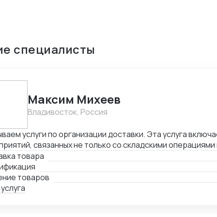
ие специалисты
Максим Михеев
Владивосток, Россия
ваем услуги по организации доставки. Эта услуга включа
риятий, связанных не только со складскими операциями
овождением. В нее также входит таможенное оформлени
авка товара
лнении необходимой сопроводительной и разрешительно
ификация
ение товаров
 услуга