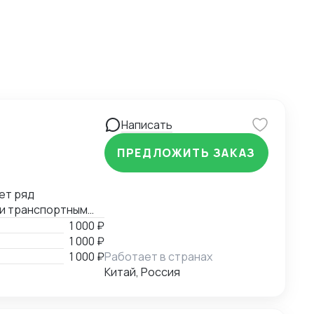
Написать
ПРЕДЛОЖИТЬ ЗАКАЗ
ет ряд
 и транспортным
е, помощь в
1 000 ₽
й документации.
1 000 ₽
1 000 ₽
Работает в странах
Китай, Россия