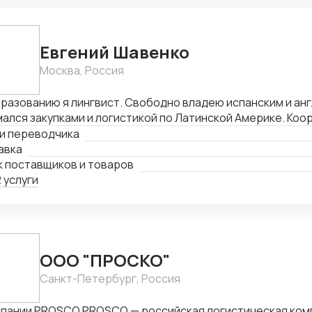
Евгений Шавенко
Москва, Россия
разованию я лингвист. Свободно владею испанским и ан
ался закупками и логистикой по Латинской Америке. Коо
оворы по закупке, согласовал цены DDP. Перевозил това
ги переводчика
ании. В данный момент занимаюсь организацией импорта
авка
рацию из Америки. Знаком со всеми первичными докумен
к поставщиков и товаров
 услуги
ООО "ПРОСКО"
Санкт-Петербург, Россия
O PROSCO — российская логистическая компания с