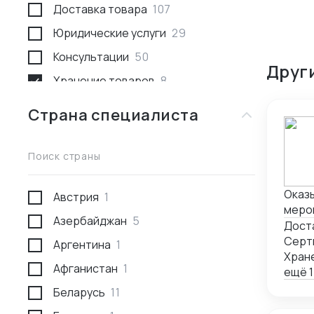
Доставка товара
107
Юридические услуги
29
Консультации
50
Друг
Хранение товаров
8
Поиск товара и поставщика
259
Страна специалиста
Доставка пассажирами
1
Проведение переговоров
56
Поиск страны
Сотрудники за границей
9
Оказы
Австрия
1
Разработка и производство
23
мероп
Азербайджан
5
Проверка поставщика
41
сопр
Дост
запо
Серт
Аргентина
1
Участие в выставках
50
Хран
Афганистан
1
Анализ рынка
34
ещё 1
Беларусь
11
Консалтинг по интеллектуальной
5
собственности