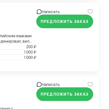
Написать
ПРЕДЛОЖИТЬ ЗАКАЗ
глийским языками.
рдинировал, вел
ры до складов
200 ₽
 в Российскую
1 000 ₽
тами ВЭД.
1 000 ₽
Написать
ПРЕДЛОЖИТЬ ЗАКАЗ