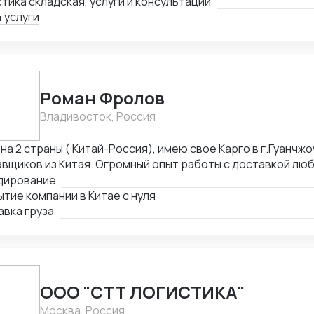
тика складская, услуги и консультации
 услуги
Роман Фролов
Владивосток, Россия
на 2 страны ( Китай-Россия), имею свое Карго в г.Гуанчжо
вщиков из Китая. Огромный опыт работы с доставкой люб
ы Средней Азии. Поиск, выкуп, валюта, обмен, инспекция.
дирование
тие компании в Китае с нуля
вка груза
ООО "СТТ ЛОГИСТИКА"
Москва, Россия