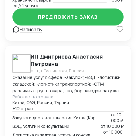
ещё 1 услуга
ПРЕДЛОЖИТЬ ЗАКАЗ
Написать
ИП Дмитриева Анастасия
Петровна
ст-ца. Гиагинская, Россия
Оказание услуг в сфере: -закупок; -ВЭД; -логистики
складской; -логистики транспортной; -СТМ
различных групп товара; -подбор заводов, закупка и
Работает в странах
доставка товара из Китая (КАРГО и Белый ввоз)
Китай, ОАЭ, Россия, Турция
Страны с которыми работаю по сей день: Европа,
+12 стран
США, ОАЭ, Турция, Китай, СНГ
от
10
Закупка и доставка товара из Китая (Карго и белый ввоз), услуги и консультации
000 ₽
ВЭД, услуги и консультации
от
10 000 ₽
от
10 000
Логистика складская, услуги и консультации