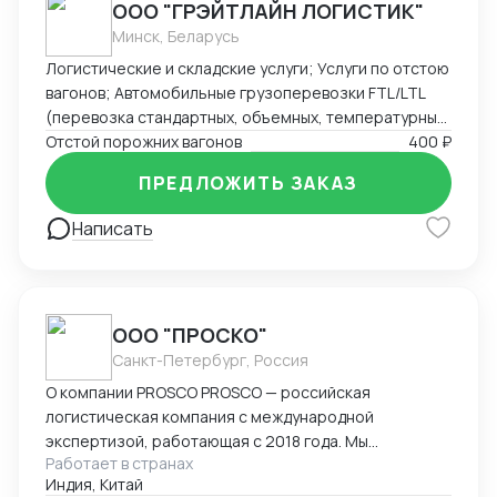
ООО "ГРЭЙТЛАЙН ЛОГИСТИК"
Минск, Беларусь
Логистические и складские услуги; Услуги по отстою
вагонов; Автомобильные грузоперевозки FTL/LTL
(перевозка стандартных, объемных, температурных
и сборных грузов); Железнодорожные перевозки
Отстой порожних вагонов
400 ₽
FCL/LCL — комплексные услуги с гарантией качества
ПРЕДЛОЖИТЬ ЗАКАЗ
и соблюдением сроков.
Написать
ООО "ПРОСКО"
Санкт-Петербург, Россия
О компании PROSCO PROSCO — российская
логистическая компания с международной
экспертизой, работающая с 2018 года. Мы
Работает в странах
предоставляем полный цикл логистических и
Индия, Китай
внешнеэкономических услуг: от международных