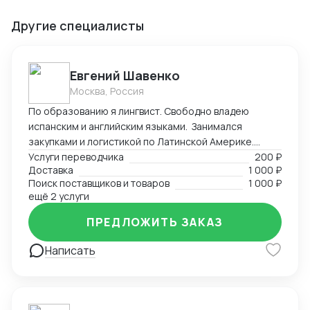
Другие специалисты
Евгений Шавенко
Москва, Россия
По образованию я лингвист. Свободно владею
испанским и английским языками. Занимался
закупками и логистикой по Латинской Америке.
Координировал, вел переговоры по закупке,
Услуги переводчика
200 ₽
Доставка
1 000 ₽
согласовал цены DDP. Перевозил товары до складов
Поиск поставщиков и товаров
1 000 ₽
компании. В данный момент занимаюсь
ещё 2 услуги
организацией импорта в Российскую Федерацию из
Америки. Знаком со всеми первичными документами
ПРЕДЛОЖИТЬ ЗАКАЗ
ВЭД.
Написать