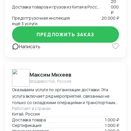
20
Доставка товаров и грузов из Китая в Россию, Казахстан, Беларусь, Таиланд, Вьетнам, Малайзию
000
₽
Предотгрузочная инспекция
20 000 ₽
ещё 3 услуги
ПРЕДЛОЖИТЬ ЗАКАЗ
Написать
Максим Михеев
Владивосток, Россия
Оказываем услуги по организации доставки. Эта
услуга включает ряд мероприятий, связанных не
только со складскими операциями и транспортным
Работает в странах
сопровождением. В нее также входит таможенное
Китай, Россия
оформление, помощь в заполнении необходимой
Доставка товара
1 000 ₽
сопроводительной и разрешительной
Сертификация
1 000 ₽
документации.
Хранение товаров
1 000 ₽