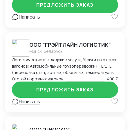
Америки. Знаком со всеми первичными документами
ПРЕДЛОЖИТЬ ЗАКАЗ
ВЭД.
Написать
ООО "ГРЭЙТЛАЙН ЛОГИСТИК"
Минск, Беларусь
Логистические и складские услуги; Услуги по отстою
вагонов; Автомобильные грузоперевозки FTL/LTL
(перевозка стандартных, объемных, температурных
и сборных грузов); Железнодорожные перевозки
Отстой порожних вагонов
400 ₽
FCL/LCL — комплексные услуги с гарантией качества
ПРЕДЛОЖИТЬ ЗАКАЗ
и соблюдением сроков.
Написать
ООО "ПРОСКО"