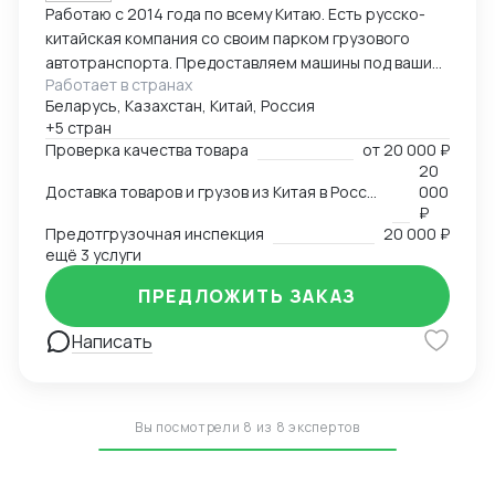
Работаю с 2014 года по всему Китаю. Есть русско-
китайская компания со своим парком грузового
автотранспорта. Предоставляем машины под ваши
Работает в странах
поставки. Свой офис и склад в Гуанчжоу, ИУ и
Беларусь, Казахстан, Китай, Россия
Маньчжурии. Занимаюсь оказанием различных услуг
+5 стран
в сфере внешней торговли.
Проверка качества товара
от
20 000 ₽
20
Доставка товаров и грузов из Китая в Россию, Казахстан, Беларусь, Таиланд, Вьетнам, Малайзию
000
₽
Предотгрузочная инспекция
20 000 ₽
ещё 3 услуги
ПРЕДЛОЖИТЬ ЗАКАЗ
Написать
Вы посмотрели 8 из 8 экспертов