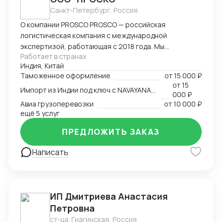
Санкт-Петербург, Россия
О компании PROSCO PROSCO — российская
логистическая компания с международной
экспертизой, работающая с 2018 года. Мы
Работает в странах
предоставляем полный цикл логистических и
Индия, Китай
внешнеэкономических услуг: от международных
Таможенное оформление
от
15 000 ₽
перевозок и таможенного оформления до
от
15
Импорт из Индии под ключ с NAVAYANA (Sber INDIA)
сопровождения и контрактной логистики. Основные
000 ₽
направления работы: международные перевозки
Авиа грузоперевозки
от
10 000 ₽
(авиа, авто, море, ж/д); складская логистика и
ещё 5 услуг
таможенное оформление; сопровождение ВЭД и
ПРЕДЛОЖИТЬ ЗАКАЗ
поиск производителей; работа с опасными,
сборными и негабаритными грузами. География
Написать
присутствия: Офисы компании расположены в
ключевых логистических узлах: Россия (Санкт-
Петербург) — головной офис; Индия (
представительство NAVAYANA Trade & Logistics);
ИП Дмитриева Анастасия
Китай ( PerlRiver) — собственное представительство
Петровна
PROSCO. Офис обеспечивает прямой контроль за
ст-ца. Гиагинская, Россия
поставками, инспекцией фабрик, консолидацией