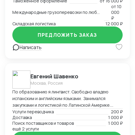
Таможенное оформление
от
16 000 ₽
от
10
Международные грузоперевозки по любым маршрутам и любыми видами транспорта
000
₽
Складская логистика
12 000 ₽
ПРЕДЛОЖИТЬ ЗАКАЗ
Написать
Евгений Шавенко
Москва, Россия
По образованию я лингвист. Свободно владею
испанским и английским языками. Занимался
закупками и логистикой по Латинской Америке.
Координировал, вел переговоры по закупке,
Услуги переводчика
200 ₽
Доставка
1 000 ₽
согласовал цены DDP. Перевозил товары до складов
Поиск поставщиков и товаров
1 000 ₽
компании. В данный момент занимаюсь
ещё 2 услуги
организацией импорта в Российскую Федерацию из