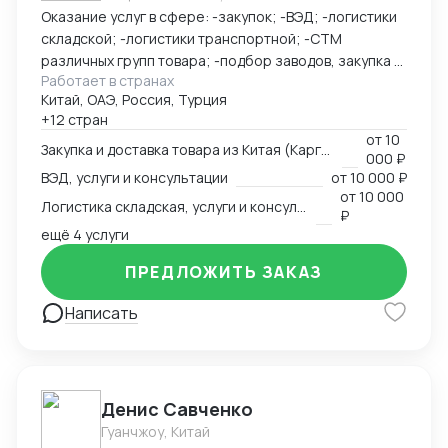
Оказание услуг в сфере: -закупок; -ВЭД; -логистики
грузов и взаимодействием с китайскими
складской; -логистики транспортной; -СТМ
производителями. Мы сопровождаем клиентов в
различных групп товара; -подбор заводов, закупка и
форматах B2B и B2G, предоставляя надёжные и
Работает в странах
доставка товара из Китая (КАРГО и Белый ввоз)
прозрачные логистические решения под ключ.
Китай, ОАЭ, Россия, Турция
Страны с которыми работаю по сей день: Европа,
+12 стран
США, ОАЭ, Турция, Китай, СНГ
от
10
Закупка и доставка товара из Китая (Карго и белый ввоз), услуги и консультации
000 ₽
ВЭД, услуги и консультации
от
10 000 ₽
от
10 000
Логистика складская, услуги и консультации
₽
ещё 4 услуги
ПРЕДЛОЖИТЬ ЗАКАЗ
Написать
Денис Савченко
Гуанчжоу, Китай