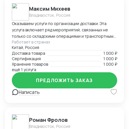
Максим Михеев
Владивосток, Россия
Оказываем услуги по организации доставки. Эта
услуга включает ряд мероприятий, связанных не
только со складскими операциями и транспортным
Работает в странах
сопровождением. В нее также входит таможенное
Китай, Россия
оформление, помощь в заполнении необходимой
Доставка товара
1 000 ₽
сопроводительной и разрешительной
Сертификация
1 000 ₽
документации.
Хранение товаров
1 000 ₽
ещё 1 услуга
ПРЕДЛОЖИТЬ ЗАКАЗ
Написать
Роман Фролов
Владивосток, Россия