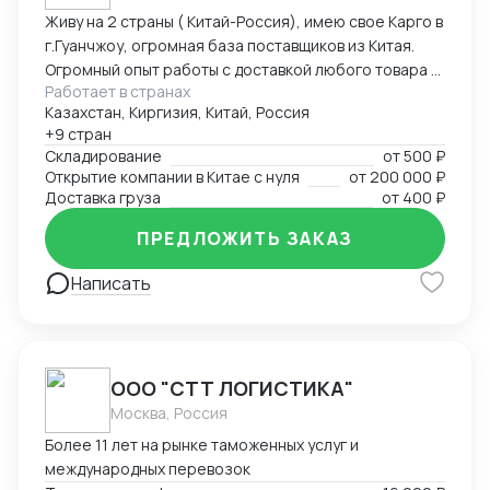
Живу на 2 страны ( Китай-Россия), имею свое Карго в
г.Гуанчжоу, огромная база поставщиков из Китая.
Огромный опыт работы с доставкой любого товара в
Работает в странах
Страны Средней Азии. Поиск, выкуп, валюта, обмен,
Казахстан, Киргизия, Китай, Россия
инспекция.
+9 стран
Складирование
от
500 ₽
Открытие компании в Китае с нуля
от
200 000 ₽
Доставка груза
от
400 ₽
ПРЕДЛОЖИТЬ ЗАКАЗ
Написать
ООО "СТТ ЛОГИСТИКА"
Москва, Россия
Более 11 лет на рынке таможенных услуг и
международных перевозок