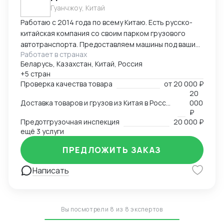
Гуанчжоу, Китай
Работаю с 2014 года по всему Китаю. Есть русско-
китайская компания со своим парком грузового
автотранспорта. Предоставляем машины под ваши
Работает в странах
поставки. Свой офис и склад в Гуанчжоу, ИУ и
Беларусь, Казахстан, Китай, Россия
Маньчжурии. Занимаюсь оказанием различных услуг
+5 стран
в сфере внешней торговли.
Проверка качества товара
от
20 000 ₽
20
Доставка товаров и грузов из Китая в Россию, Казахстан, Беларусь, Таиланд, Вьетнам, Малайзию
000
₽
Предотгрузочная инспекция
20 000 ₽
ещё 3 услуги
ПРЕДЛОЖИТЬ ЗАКАЗ
Написать
Вы посмотрели 8 из 8 экспертов