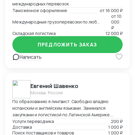
международных перевозок
Таможенное оформление
от
16 000 ₽
от
10
Международные грузоперевозки по любым маршрутам и любыми видами транспорта
000
₽
Складская логистика
12 000 ₽
ПРЕДЛОЖИТЬ ЗАКАЗ
Написать
Евгений Шавенко
Москва, Россия
По образованию я лингвист. Свободно владею
испанским и английским языками. Занимался
закупками и логистикой по Латинской Америке.
Координировал, вел переговоры по закупке,
Услуги переводчика
200 ₽
Доставка
1 000 ₽
согласовал цены DDP. Перевозил товары до складов
Поиск поставщиков и товаров
1 000 ₽
компании. В данный момент занимаюсь