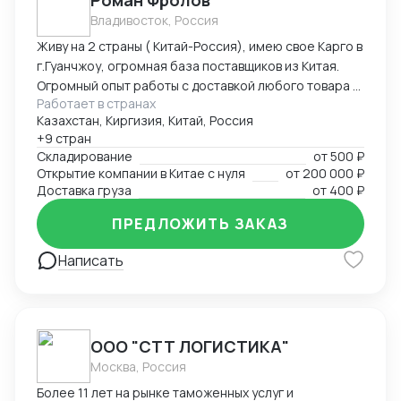
Роман Фролов
Владивосток, Россия
Живу на 2 страны ( Китай-Россия), имею свое Карго в
г.Гуанчжоу, огромная база поставщиков из Китая.
Огромный опыт работы с доставкой любого товара в
Работает в странах
Страны Средней Азии. Поиск, выкуп, валюта, обмен,
Казахстан, Киргизия, Китай, Россия
инспекция.
+9 стран
Складирование
от
500 ₽
Открытие компании в Китае с нуля
от
200 000 ₽
Доставка груза
от
400 ₽
ПРЕДЛОЖИТЬ ЗАКАЗ
Написать
ООО "СТТ ЛОГИСТИКА"
Москва, Россия
Более 11 лет на рынке таможенных услуг и