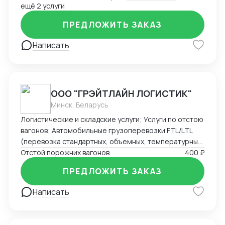
ещё 2 услуги
организацией импорта в Российскую Федерацию из
Америки. Знаком со всеми первичными документами
ПРЕДЛОЖИТЬ ЗАКАЗ
ВЭД.
Написать
ООО "ГРЭЙТЛАЙН ЛОГИСТИК"
Минск, Беларусь
Логистические и складские услуги; Услуги по отстою
вагонов; Автомобильные грузоперевозки FTL/LTL
(перевозка стандартных, объемных, температурных
и сборных грузов); Железнодорожные перевозки
Отстой порожних вагонов
400 ₽
FCL/LCL — комплексные услуги с гарантией качества
ПРЕДЛОЖИТЬ ЗАКАЗ
и соблюдением сроков.
Написать