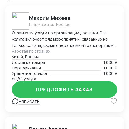
Максим Михеев
Владивосток, Россия
Оказываем услуги по организации доставки. Эта
услуга включает ряд мероприятий, связанных не
только со складскими операциями и транспортным
Работает в странах
сопровождением. В нее также входит таможенное
Китай, Россия
оформление, помощь в заполнении необходимой
Доставка товара
1 000 ₽
сопроводительной и разрешительной
Сертификация
1 000 ₽
документации.
Хранение товаров
1 000 ₽
ещё 1 услуга
ПРЕДЛОЖИТЬ ЗАКАЗ
Написать