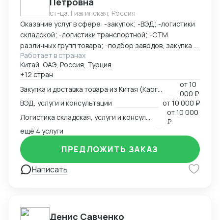
Петровна
PROSCO. Офис обеспечивает прямой контроль за
ст-ца. Гиагинская, Россия
поставками, инспекцией фабрик, консолидацией
Оказание услуг в сфере: -закупок; -ВЭД; -логистики
грузов и взаимодействием с китайскими
складской; -логистики транспортной; -СТМ
производителями. Мы сопровождаем клиентов в
различных групп товара; -подбор заводов, закупка и
форматах B2B и B2G, предоставляя надёжные и
Работает в странах
доставка товара из Китая (КАРГО и Белый ввоз)
прозрачные логистические решения под ключ.
Китай, ОАЭ, Россия, Турция
Страны с которыми работаю по сей день: Европа,
+12 стран
США, ОАЭ, Турция, Китай, СНГ
от
10
Закупка и доставка товара из Китая (Карго и белый ввоз), услуги и консультации
000 ₽
ВЭД, услуги и консультации
от
10 000 ₽
от
10 000
Логистика складская, услуги и консультации
₽
ещё 4 услуги
ПРЕДЛОЖИТЬ ЗАКАЗ
Написать
Денис Савченко