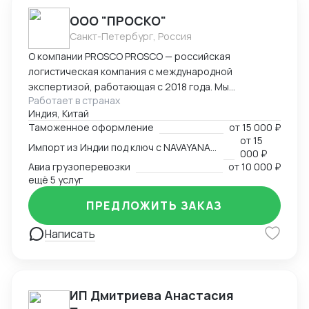
ООО "ПРОСКО"
Санкт-Петербург, Россия
О компании PROSCO PROSCO — российская
логистическая компания с международной
экспертизой, работающая с 2018 года. Мы
Работает в странах
предоставляем полный цикл логистических и
Индия, Китай
внешнеэкономических услуг: от международных
Таможенное оформление
от
15 000 ₽
перевозок и таможенного оформления до
от
15
Импорт из Индии под ключ с NAVAYANA (Sber INDIA)
сопровождения и контрактной логистики. Основные
000 ₽
направления работы: международные перевозки
Авиа грузоперевозки
от
10 000 ₽
(авиа, авто, море, ж/д); складская логистика и
ещё 5 услуг
таможенное оформление; сопровождение ВЭД и
ПРЕДЛОЖИТЬ ЗАКАЗ
поиск производителей; работа с опасными,
сборными и негабаритными грузами. География
Написать
присутствия: Офисы компании расположены в
ключевых логистических узлах: Россия (Санкт-
Петербург) — головной офис; Индия (
представительство NAVAYANA Trade & Logistics);
ИП Дмитриева Анастасия
Китай ( PerlRiver) — собственное представительство