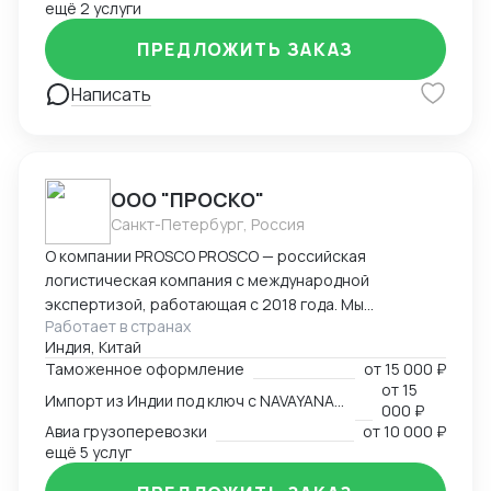
ещё 2 услуги
организацией импорта в Российскую Федерацию из
Америки. Знаком со всеми первичными документами
ПРЕДЛОЖИТЬ ЗАКАЗ
ВЭД.
Написать
ООО "ПРОСКО"
Санкт-Петербург, Россия
О компании PROSCO PROSCO — российская
логистическая компания с международной
экспертизой, работающая с 2018 года. Мы
Работает в странах
предоставляем полный цикл логистических и
Индия, Китай
внешнеэкономических услуг: от международных
Таможенное оформление
от
15 000 ₽
перевозок и таможенного оформления до
от
15
Импорт из Индии под ключ с NAVAYANA (Sber INDIA)
сопровождения и контрактной логистики. Основные
000 ₽
направления работы: международные перевозки
Авиа грузоперевозки
от
10 000 ₽
(авиа, авто, море, ж/д); складская логистика и
ещё 5 услуг
таможенное оформление; сопровождение ВЭД и