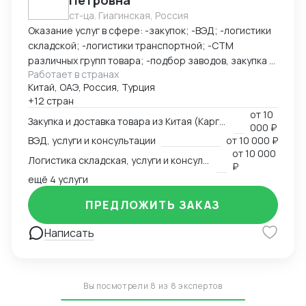
Петровна
ст-ца. Гиагинская, Россия
Оказание услуг в сфере: -закупок; -ВЭД; -логистики
складской; -логистики транспортной; -СТМ
различных групп товара; -подбор заводов, закупка и
Работает в странах
доставка товара из Китая (КАРГО и Белый ввоз)
Китай, ОАЭ, Россия, Турция
Страны с которыми работаю по сей день: Европа,
+12 стран
США, ОАЭ, Турция, Китай, СНГ
от
10
Закупка и доставка товара из Китая (Карго и белый ввоз), услуги и консультации
000 ₽
ВЭД, услуги и консультации
от
10 000 ₽
от
10 000
Логистика складская, услуги и консультации
₽
ещё 4 услуги
ПРЕДЛОЖИТЬ ЗАКАЗ
Написать
Вы посмотрели 8 из 8 экспертов