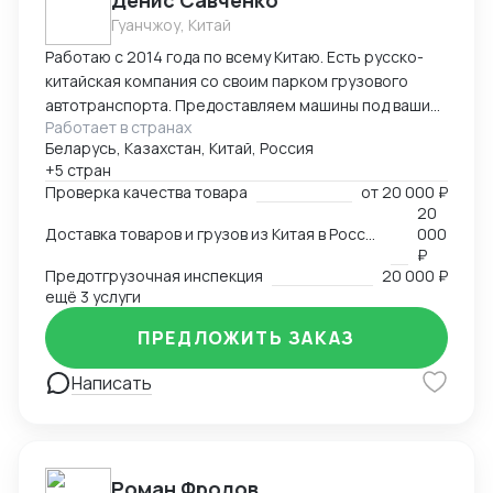
Денис Савченко
Гуанчжоу, Китай
Работаю с 2014 года по всему Китаю. Есть русско-
китайская компания со своим парком грузового
автотранспорта. Предоставляем машины под ваши
Работает в странах
поставки. Свой офис и склад в Гуанчжоу, ИУ и
Беларусь, Казахстан, Китай, Россия
Маньчжурии. Занимаюсь оказанием различных услуг
+5 стран
в сфере внешней торговли.
Проверка качества товара
от
20 000 ₽
20
Доставка товаров и грузов из Китая в Россию, Казахстан, Беларусь, Таиланд, Вьетнам, Малайзию
000
₽
Предотгрузочная инспекция
20 000 ₽
ещё 3 услуги
ПРЕДЛОЖИТЬ ЗАКАЗ
Написать
Роман Фролов