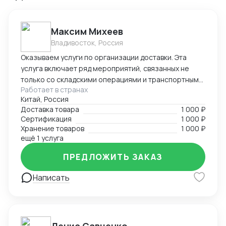
Максим Михеев
Владивосток, Россия
Оказываем услуги по организации доставки. Эта
услуга включает ряд мероприятий, связанных не
только со складскими операциями и транспортным
Работает в странах
сопровождением. В нее также входит таможенное
Китай, Россия
оформление, помощь в заполнении необходимой
Доставка товара
1 000 ₽
сопроводительной и разрешительной
Сертификация
1 000 ₽
документации.
Хранение товаров
1 000 ₽
ещё 1 услуга
ПРЕДЛОЖИТЬ ЗАКАЗ
Написать