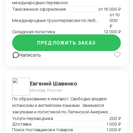
международных перевозок
Таможенное оформление
от
16 000 ₽
от
10
Международные грузоперевозки по любым маршрутам и любыми видами транспорта
000
₽
Складская логистика
12 000 ₽
ПРЕДЛОЖИТЬ ЗАКАЗ
Написать
Евгений Шавенко
Москва, Россия
По образованию я лингвист. Свободно владею
испанским и английским языками. Занимался
закупками и логистикой по Латинской Америке.
Координировал, вел переговоры по закупке,
Услуги переводчика
200 ₽
Доставка
1 000 ₽
согласовал цены DDP. Перевозил товары до складов
Поиск поставщиков и товаров
1 000 ₽
компании. В данный момент занимаюсь