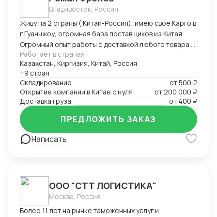
Владивосток, Россия
Живу на 2 страны ( Китай-Россия), имею свое Карго в
г.Гуанчжоу, огромная база поставщиков из Китая.
Огромный опыт работы с доставкой любого товара в
Работает в странах
Страны Средней Азии. Поиск, выкуп, валюта, обмен,
Казахстан, Киргизия, Китай, Россия
инспекция.
+9 стран
Складирование
от
500 ₽
Открытие компании в Китае с нуля
от
200 000 ₽
Доставка груза
от
400 ₽
ПРЕДЛОЖИТЬ ЗАКАЗ
Написать
ООО "СТТ ЛОГИСТИКА"
Москва, Россия
Более 11 лет на рынке таможенных услуг и