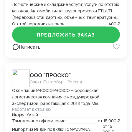
Логистические и складские услуги; Услуги по отстою
вагонов; Автомобильные грузоперевозки FTL/LTL
(перевозка стандартных, объемных, температурных
и сборных грузов); Железнодорожные перевозки
Отстой порожних вагонов
400 ₽
FCL/LCL — комплексные услуги с гарантией качества
ПРЕДЛОЖИТЬ ЗАКАЗ
и соблюдением сроков.
Написать
ООО "ПРОСКО"
Санкт-Петербург, Россия
О компании PROSCO PROSCO — российская
логистическая компания с международной
экспертизой, работающая с 2018 года. Мы
Работает в странах
предоставляем полный цикл логистических и
Индия, Китай
внешнеэкономических услуг: от международных
Таможенное оформление
от
15 000 ₽
перевозок и таможенного оформления до
от
15
Импорт из Индии под ключ с NAVAYANA (Sber INDIA)
сопровождения и контрактной логистики. Основные
000 ₽