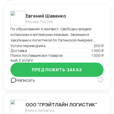
Евгений Шавенко
Москва, Россия
По образованию я лингвист. Свободно владею
испанским и английским языками. Занимался
закупками и логистикой по Латинской Америке.
Координировал, вел переговоры по закупке,
Услуги переводчика
200 ₽
Доставка
1 000 ₽
согласовал цены DDP. Перевозил товары до складов
Поиск поставщиков и товаров
1 000 ₽
компании. В данный момент занимаюсь
ещё 2 услуги
организацией импорта в Российскую Федерацию из
Америки. Знаком со всеми первичными документами
ПРЕДЛОЖИТЬ ЗАКАЗ
ВЭД.
Написать
ООО "ГРЭЙТЛАЙН ЛОГИСТИК"
Минск, Беларусь