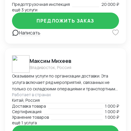
Предотгрузочная инспекция
20 000 ₽
ещё 3 услуги
ПРЕДЛОЖИТЬ ЗАКАЗ
Написать
Максим Михеев
Владивосток, Россия
Оказываем услуги по организации доставки. Эта
услуга включает ряд мероприятий, связанных не
только со складскими операциями и транспортным
Работает в странах
сопровождением. В нее также входит таможенное
Китай, Россия
оформление, помощь в заполнении необходимой
Доставка товара
1 000 ₽
сопроводительной и разрешительной
Сертификация
1 000 ₽
документации.
Хранение товаров
1 000 ₽
ещё 1 услуга