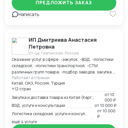
ПРЕДЛОЖИТЬ ЗАКАЗ
Написать
ИП Дмитриева Анастасия
Петровна
ст-ца. Гиагинская, Россия
Оказание услуг в сфере: -закупок; -ВЭД; -логистики
складской; -логистики транспортной; -СТМ
различных групп товара; -подбор заводов, закупка и
Работает в странах
доставка товара из Китая (КАРГО и Белый ввоз)
Китай, ОАЭ, Россия, Турция
Страны с которыми работаю по сей день: Европа,
+12 стран
США, ОАЭ, Турция, Китай, СНГ
от
10
Закупка и доставка товара из Китая (Карго и белый ввоз), услуги и консультации
000 ₽
ВЭД, услуги и консультации
от
10 000 ₽
от
10 000
Логистика складская, услуги и консультации
₽
ещё 4 услуги