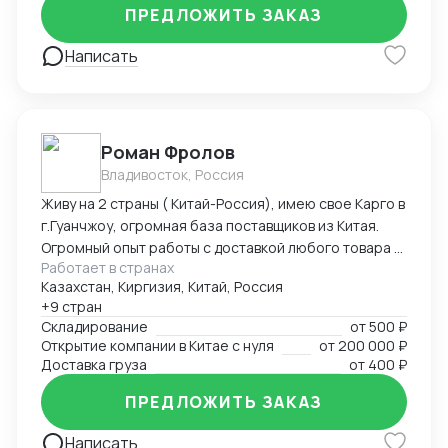
ПРЕДЛОЖИТЬ ЗАКАЗ
Написать
Роман Фролов
Владивосток, Россия
Живу на 2 страны ( Китай-Россия), имею свое Карго в
г.Гуанчжоу, огромная база поставщиков из Китая.
Огромный опыт работы с доставкой любого товара в
Работает в странах
Страны Средней Азии. Поиск, выкуп, валюта, обмен,
Казахстан, Киргизия, Китай, Россия
инспекция.
+9 стран
Складирование
от
500 ₽
Открытие компании в Китае с нуля
от
200 000 ₽
Доставка груза
от
400 ₽
ПРЕДЛОЖИТЬ ЗАКАЗ
Написать