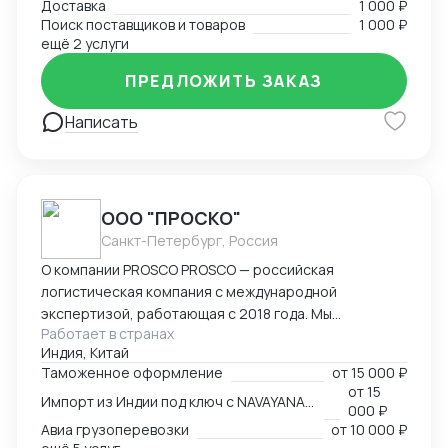
Доставка
1 000 ₽
согласовал цены DDP. Перевозил товары до складов
Поиск поставщиков и товаров
1 000 ₽
компании. В данный момент занимаюсь
ещё 2 услуги
организацией импорта в Российскую Федерацию из
Америки. Знаком со всеми первичными документами
ПРЕДЛОЖИТЬ ЗАКАЗ
ВЭД.
Написать
ООО "ПРОСКО"
Санкт-Петербург, Россия
О компании PROSCO PROSCO — российская
логистическая компания с международной
экспертизой, работающая с 2018 года. Мы
Работает в странах
предоставляем полный цикл логистических и
Индия, Китай
внешнеэкономических услуг: от международных
Таможенное оформление
от
15 000 ₽
перевозок и таможенного оформления до
от
15
Импорт из Индии под ключ с NAVAYANA (Sber INDIA)
сопровождения и контрактной логистики. Основные
000 ₽
направления работы: международные перевозки
Авиа грузоперевозки
от
10 000 ₽
(авиа, авто, море, ж/д); складская логистика и