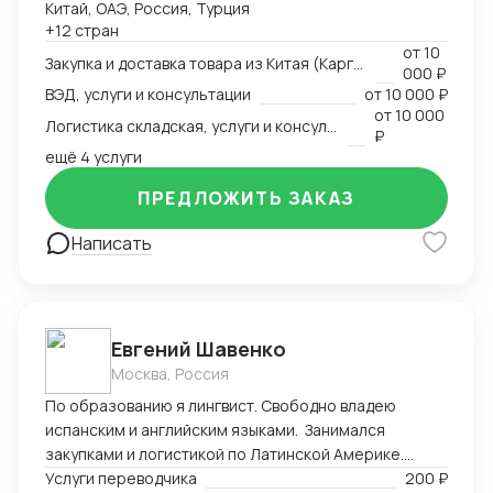
Китай, ОАЭ, Россия, Турция
Страны с которыми работаю по сей день: Европа,
+12 стран
США, ОАЭ, Турция, Китай, СНГ
от
10
Закупка и доставка товара из Китая (Карго и белый ввоз), услуги и консультации
000 ₽
ВЭД, услуги и консультации
от
10 000 ₽
от
10 000
Логистика складская, услуги и консультации
₽
ещё 4 услуги
ПРЕДЛОЖИТЬ ЗАКАЗ
Написать
Евгений Шавенко
Москва, Россия
По образованию я лингвист. Свободно владею
испанским и английским языками. Занимался
закупками и логистикой по Латинской Америке.
Координировал, вел переговоры по закупке,
Услуги переводчика
200 ₽