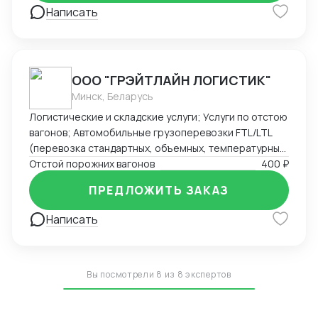
Написать
ООО "ГРЭЙТЛАЙН ЛОГИСТИК"
Минск, Беларусь
Логистические и складские услуги; Услуги по отстою
вагонов; Автомобильные грузоперевозки FTL/LTL
(перевозка стандартных, объемных, температурных
и сборных грузов); Железнодорожные перевозки
Отстой порожних вагонов
400 ₽
FCL/LCL — комплексные услуги с гарантией качества
ПРЕДЛОЖИТЬ ЗАКАЗ
и соблюдением сроков.
Написать
Вы посмотрели 8 из 8 экспертов