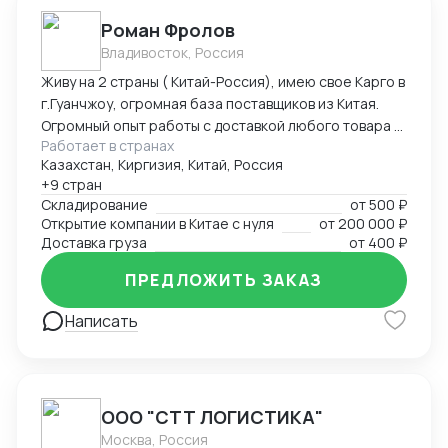
Роман Фролов
Владивосток, Россия
Живу на 2 страны ( Китай-Россия), имею свое Карго в
г.Гуанчжоу, огромная база поставщиков из Китая.
Огромный опыт работы с доставкой любого товара в
Работает в странах
Страны Средней Азии. Поиск, выкуп, валюта, обмен,
Казахстан, Киргизия, Китай, Россия
инспекция.
+9 стран
Складирование
от
500 ₽
Открытие компании в Китае с нуля
от
200 000 ₽
Доставка груза
от
400 ₽
ПРЕДЛОЖИТЬ ЗАКАЗ
Написать
ООО "СТТ ЛОГИСТИКА"
Москва, Россия