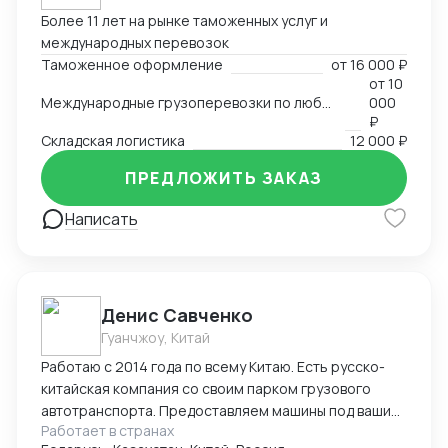
Более 11 лет на рынке таможенных услуг и
международных перевозок
Таможенное оформление
от
16 000 ₽
от
10
Международные грузоперевозки по любым маршрутам и любыми видами транспорта
000
₽
Складская логистика
12 000 ₽
ПРЕДЛОЖИТЬ ЗАКАЗ
Написать
Денис Савченко
Гуанчжоу, Китай
Работаю с 2014 года по всему Китаю. Есть русско-
китайская компания со своим парком грузового
автотранспорта. Предоставляем машины под ваши
Работает в странах
поставки. Свой офис и склад в Гуанчжоу, ИУ и