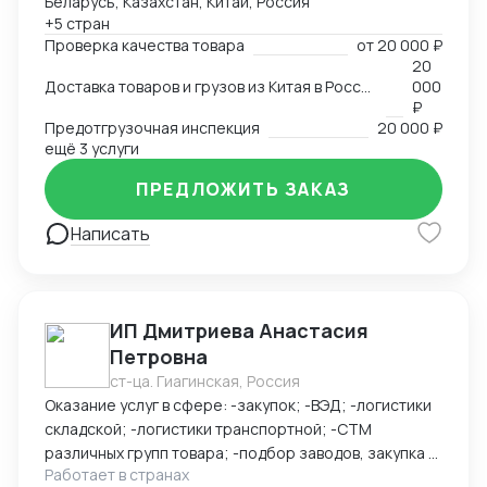
Беларусь, Казахстан, Китай, Россия
Маньчжурии. Занимаюсь оказанием различных услуг
+5 стран
в сфере внешней торговли.
Проверка качества товара
от
20 000 ₽
20
Доставка товаров и грузов из Китая в Россию, Казахстан, Беларусь, Таиланд, Вьетнам, Малайзию
000
₽
Предотгрузочная инспекция
20 000 ₽
ещё 3 услуги
ПРЕДЛОЖИТЬ ЗАКАЗ
Написать
ИП Дмитриева Анастасия
Петровна
ст-ца. Гиагинская, Россия
Оказание услуг в сфере: -закупок; -ВЭД; -логистики
складской; -логистики транспортной; -СТМ
различных групп товара; -подбор заводов, закупка и
Работает в странах
доставка товара из Китая (КАРГО и Белый ввоз)