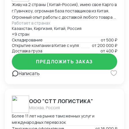
Живу на 2 страны ( Китай-Россия), имею свое Карго в
г.Гуанчжоу, огромная база поставщиков из Китая.
Огромный опыт работы с доставкой любого товара в
Работает в странах
Страны Средней Азии. Поиск, выкуп, валюта, обмен,
Казахстан, Киргизия, Китай, Россия
инспекция.
+9 стран
Складирование
от
500 ₽
Открытие компании в Китае с нуля
от
200 000 ₽
Доставка груза
от
400 ₽
ПРЕДЛОЖИТЬ ЗАКАЗ
Написать
ООО "СТТ ЛОГИСТИКА"
Москва, Россия
Более 11 лет на рынке таможенных услуг и
международных перевозок
Таможенное оформление
от
16 000 ₽