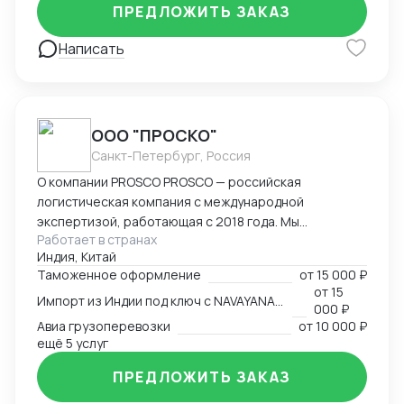
Америки. Знаком со всеми первичными документами
ПРЕДЛОЖИТЬ ЗАКАЗ
ВЭД.
Написать
ООО "ПРОСКО"
Санкт-Петербург, Россия
О компании PROSCO PROSCO — российская
логистическая компания с международной
экспертизой, работающая с 2018 года. Мы
Работает в странах
предоставляем полный цикл логистических и
Индия, Китай
внешнеэкономических услуг: от международных
Таможенное оформление
от
15 000 ₽
перевозок и таможенного оформления до
от
15
Импорт из Индии под ключ с NAVAYANA (Sber INDIA)
сопровождения и контрактной логистики. Основные
000 ₽
направления работы: международные перевозки
Авиа грузоперевозки
от
10 000 ₽
(авиа, авто, море, ж/д); складская логистика и
ещё 5 услуг
таможенное оформление; сопровождение ВЭД и
ПРЕДЛОЖИТЬ ЗАКАЗ
поиск производителей; работа с опасными,
сборными и негабаритными грузами. География