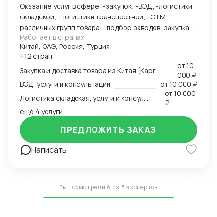
Оказание услуг в сфере: -закупок; -ВЭД; -логистики
складской; -логистики транспортной; -СТМ
различных групп товара; -подбор заводов, закупка и
Работает в странах
доставка товара из Китая (КАРГО и Белый ввоз)
Китай, ОАЭ, Россия, Турция
Страны с которыми работаю по сей день: Европа,
+12 стран
США, ОАЭ, Турция, Китай, СНГ
от
10
Закупка и доставка товара из Китая (Карго и белый ввоз), услуги и консультации
000 ₽
ВЭД, услуги и консультации
от
10 000 ₽
от
10 000
Логистика складская, услуги и консультации
₽
ещё 4 услуги
ПРЕДЛОЖИТЬ ЗАКАЗ
Написать
Вы посмотрели 8 из 8 экспертов