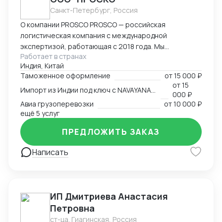
Санкт-Петербург, Россия
О компании PROSCO PROSCO — российская
логистическая компания с международной
экспертизой, работающая с 2018 года. Мы
Работает в странах
предоставляем полный цикл логистических и
Индия, Китай
внешнеэкономических услуг: от международных
Таможенное оформление
от
15 000 ₽
перевозок и таможенного оформления до
от
15
Импорт из Индии под ключ с NAVAYANA (Sber INDIA)
сопровождения и контрактной логистики. Основные
000 ₽
направления работы: международные перевозки
Авиа грузоперевозки
от
10 000 ₽
(авиа, авто, море, ж/д); складская логистика и
ещё 5 услуг
таможенное оформление; сопровождение ВЭД и
ПРЕДЛОЖИТЬ ЗАКАЗ
поиск производителей; работа с опасными,
сборными и негабаритными грузами. География
Написать
присутствия: Офисы компании расположены в
ключевых логистических узлах: Россия (Санкт-
Петербург) — головной офис; Индия (
представительство NAVAYANA Trade & Logistics);
ИП Дмитриева Анастасия
Китай ( PerlRiver) — собственное представительство
Петровна
PROSCO. Офис обеспечивает прямой контроль за
ст-ца. Гиагинская, Россия
поставками, инспекцией фабрик, консолидацией