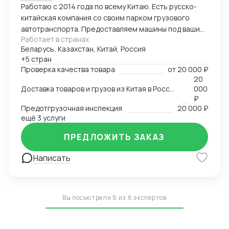
Работаю с 2014 года по всему Китаю. Есть русско-
китайская компания со своим парком грузового
автотранспорта. Предоставляем машины под ваши
Работает в странах
поставки. Свой офис и склад в Гуанчжоу, ИУ и
Беларусь, Казахстан, Китай, Россия
Маньчжурии. Занимаюсь оказанием различных услуг
+5 стран
в сфере внешней торговли.
Проверка качества товара
от
20 000 ₽
20
Доставка товаров и грузов из Китая в Россию, Казахстан, Беларусь, Таиланд, Вьетнам, Малайзию
000
₽
Предотгрузочная инспекция
20 000 ₽
ещё 3 услуги
ПРЕДЛОЖИТЬ ЗАКАЗ
Написать
Вы посмотрели 8 из 8 экспертов