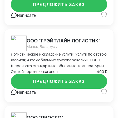
Америки. Знаком со всеми первичными документами
ПРЕДЛОЖИТЬ ЗАКАЗ
ВЭД.
Написать
ООО "ГРЭЙТЛАЙН ЛОГИСТИК"
Минск, Беларусь
Логистические и складские услуги; Услуги по отстою
вагонов; Автомобильные грузоперевозки FTL/LTL
(перевозка стандартных, объемных, температурных
и сборных грузов); Железнодорожные перевозки
Отстой порожних вагонов
400 ₽
FCL/LCL — комплексные услуги с гарантией качества
ПРЕДЛОЖИТЬ ЗАКАЗ
и соблюдением сроков.
Написать
ООО "ПРОСКО"