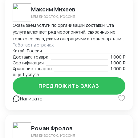
Максим Михеев
Владивосток, Россия
Оказываем услуги по организации доставки. Эта
услуга включает ряд мероприятий, связанных не
только со складскими операциями и транспортным
Работает в странах
сопровождением. В нее также входит таможенное
Китай, Россия
оформление, помощь в заполнении необходимой
Доставка товара
1 000 ₽
сопроводительной и разрешительной
Сертификация
1 000 ₽
документации.
Хранение товаров
1 000 ₽
ещё 1 услуга
ПРЕДЛОЖИТЬ ЗАКАЗ
Написать
Роман Фролов
Владивосток, Россия