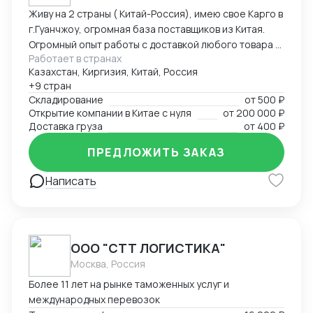
Живу на 2 страны ( Китай-Россия), имею свое Карго в
г.Гуанчжоу, огромная база поставщиков из Китая.
Огромный опыт работы с доставкой любого товара в
Работает в странах
Страны Средней Азии. Поиск, выкуп, валюта, обмен,
Казахстан, Киргизия, Китай, Россия
инспекция.
+9 стран
Складирование
от
500 ₽
Открытие компании в Китае с нуля
от
200 000 ₽
Доставка груза
от
400 ₽
ПРЕДЛОЖИТЬ ЗАКАЗ
Написать
ООО "СТТ ЛОГИСТИКА"
Москва, Россия
Более 11 лет на рынке таможенных услуг и
международных перевозок