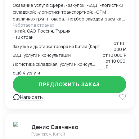
Оказание услуг в сфере: -закупок; -ВЭД; -логистики
грузов и взаимодействием с китайскими
складской; -логистики транспортной; -СТМ
производителями. Мы сопровождаем клиентов в
различных групп товара; -подбор заводов, закупка и
форматах B2B и B2G, предоставляя надёжные и
Работает в странах
доставка товара из Китая (КАРГО и Белый ввоз)
прозрачные логистические решения под ключ.
Китай, ОАЭ, Россия, Турция
Страны с которыми работаю по сей день: Европа,
+12 стран
США, ОАЭ, Турция, Китай, СНГ
от
10
Закупка и доставка товара из Китая (Карго и белый ввоз), услуги и консультации
000 ₽
ВЭД, услуги и консультации
от
10 000 ₽
от
10 000
Логистика складская, услуги и консультации
₽
ещё 4 услуги
ПРЕДЛОЖИТЬ ЗАКАЗ
Написать
Денис Савченко
Гуанчжоу, Китай