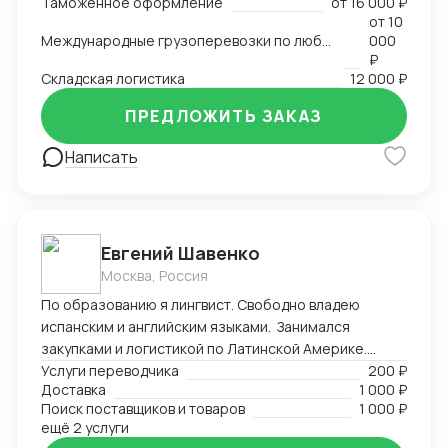
Таможенное оформление
от
16 000 ₽
от
10
Международные грузоперевозки по любым маршрутам и любыми видами транспорта
000
₽
Складская логистика
12 000 ₽
ПРЕДЛОЖИТЬ ЗАКАЗ
Написать
Евгений Шавенко
Москва, Россия
По образованию я лингвист. Свободно владею
испанским и английским языками. Занимался
закупками и логистикой по Латинской Америке.
Координировал, вел переговоры по закупке,
Услуги переводчика
200 ₽
Доставка
1 000 ₽
согласовал цены DDP. Перевозил товары до складов
Поиск поставщиков и товаров
1 000 ₽
компании. В данный момент занимаюсь
ещё 2 услуги
организацией импорта в Российскую Федерацию из