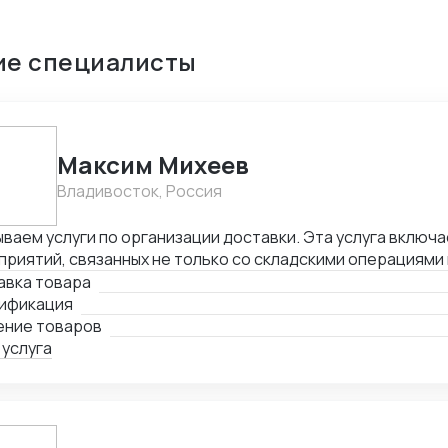
ие специалисты
Максим Михеев
Владивосток, Россия
ваем услуги по организации доставки. Эта услуга включа
риятий, связанных не только со складскими операциями
овождением. В нее также входит таможенное оформлени
авка товара
лнении необходимой сопроводительной и разрешительно
ификация
ение товаров
 услуга