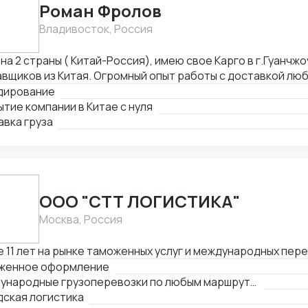
Роман Фролов
Владивосток, Россия
на 2 страны ( Китай-Россия), имею свое Карго в г.Гуанчжо
вщиков из Китая. Огромный опыт работы с доставкой люб
ы Средней Азии. Поиск, выкуп, валюта, обмен, инспекция.
дирование
тие компании в Китае с нуля
вка груза
ООО "СТТ ЛОГИСТИКА"
Москва, Россия
 11 лет на рынке таможенных услуг и международных пер
женное оформление
Международные грузоперевозки по любым маршрутам и любыми видами транспорта
дская логистика