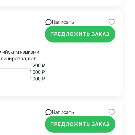
Написать
ПРЕДЛОЖИТЬ ЗАКАЗ
глийским языками.
рдинировал, вел
ры до складов
200 ₽
 в Российскую
1 000 ₽
тами ВЭД.
1 000 ₽
Написать
ПРЕДЛОЖИТЬ ЗАКАЗ