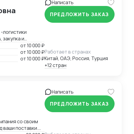
Написать
овна
ПРЕДЛОЖИТЬ ЗАКАЗ
ми
 под ключ.
; -логистики
 закупка и
орыми работаю по
от
10 000 ₽
Работает в странах
от
10 000 ₽
Китай, ОАЭ, Россия, Турция
от
10 000 ₽
+12 стран
Написать
ПРЕДЛОЖИТЬ ЗАКАЗ
омпания со своим
 ваши поставки.