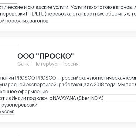
тические и складские услуги; Услуги по отстою вагонов
перевозки FTL/LTL (перевозка стандартных, объемных, т
ых грузов); Железнодорожные перевозки FCL/LCL — комп
ой порожних вагонов
тией качества и соблюдением сроков.
ООО "ПРОСКО"
Санкт-Петербург, Россия
O PROSCO — российская логистическая компания с
ународной экспертизой, работающая с 2018 года. Мы пр
логистических и внешнеэкономических услуг: от междун
женное оформление
моженного оформления до сопровождения и контрактной 
т из Индии под ключ с NAVAYANA (Sber INDIA)
равления работы: международные перевозки (авиа, авто, море, ж/
 грузоперевозки
 услуг
а с опасными, сборными и негабаритными грузами.
ствия: Офисы компании расположены в ключевых логистических
авительство