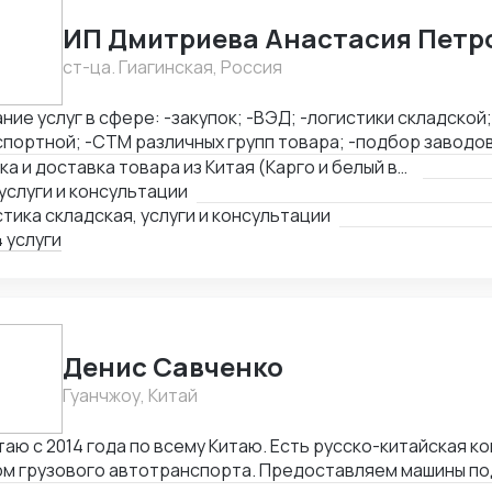
& Logistics); Китай ( PerlRiver) — собственное представительство
ь за поставками, инспекцией
ИП Дмитриева Анастасия Петр
к, консолидацией грузов и взаимодействием с китайски
ст-ца. Гиагинская, Россия
ы сопровождаем клиентов в форматах B2B и B2G,
оставляя надёжные и прозрачные логистические решения
ние услуг в сфере: -закупок; -ВЭД; -логистики складской
портной; -СТМ различных групп товара; -подбор заводов,
вка товара из Китая (КАРГО и Белый ввоз) Страны с кот
Закупка и доставка товара из Китая (Карго и белый ввоз), услуги и консультации
ень: Европа, США, ОАЭ, Турция, Китай, СНГ
услуги и консультации
тика складская, услуги и консультации
 услуги
Денис Савченко
Гуанчжоу, Китай
аю с 2014 года по всему Китаю. Есть русско-китайская к
м грузового автотранспорта. Предоставляем машины под