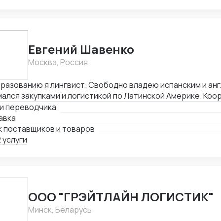
Евгений Шавенко
Москва, Россия
разованию я лингвист. Свободно владею испанским и ан
ался закупками и логистикой по Латинской Америке. Коо
оворы по закупке, согласовал цены DDP. Перевозил това
ги переводчика
ании. В данный момент занимаюсь организацией импорта
авка
рацию из Америки. Знаком со всеми первичными докумен
к поставщиков и товаров
 услуги
ООО "ГРЭЙТЛАЙН ЛОГИСТИК"
Минск, Беларусь