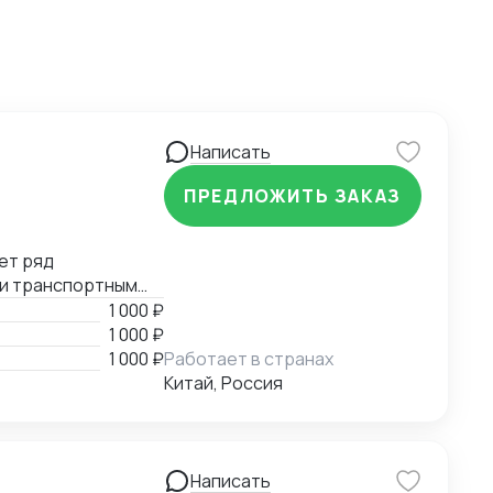
Написать
ПРЕДЛОЖИТЬ ЗАКАЗ
ет ряд
 и транспортным
е, помощь в
1 000 ₽
й документации.
1 000 ₽
1 000 ₽
Работает в странах
Китай, Россия
Написать