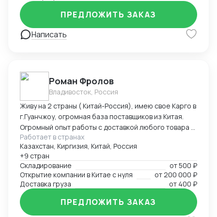
ПРЕДЛОЖИТЬ ЗАКАЗ
Написать
Роман Фролов
Владивосток, Россия
Живу на 2 страны ( Китай-Россия), имею свое Карго в
г.Гуанчжоу, огромная база поставщиков из Китая.
Огромный опыт работы с доставкой любого товара в
Работает в странах
Страны Средней Азии. Поиск, выкуп, валюта, обмен,
Казахстан, Киргизия, Китай, Россия
инспекция.
+9 стран
Складирование
от
500 ₽
Открытие компании в Китае с нуля
от
200 000 ₽
Доставка груза
от
400 ₽
ПРЕДЛОЖИТЬ ЗАКАЗ