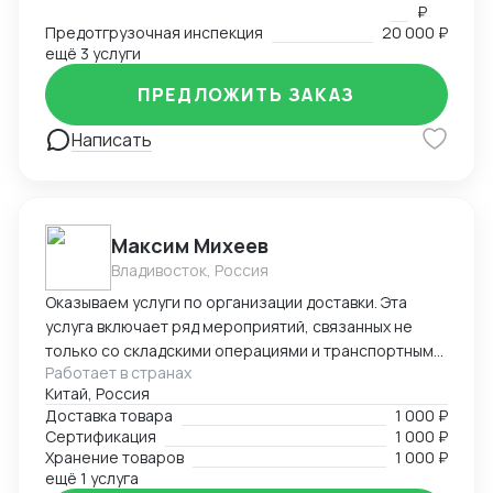
₽
Предотгрузочная инспекция
20 000 ₽
ещё 3 услуги
ПРЕДЛОЖИТЬ ЗАКАЗ
Написать
Максим Михеев
Владивосток, Россия
Оказываем услуги по организации доставки. Эта
услуга включает ряд мероприятий, связанных не
только со складскими операциями и транспортным
Работает в странах
сопровождением. В нее также входит таможенное
Китай, Россия
оформление, помощь в заполнении необходимой
Доставка товара
1 000 ₽
сопроводительной и разрешительной
Сертификация
1 000 ₽
документации.
Хранение товаров
1 000 ₽
ещё 1 услуга