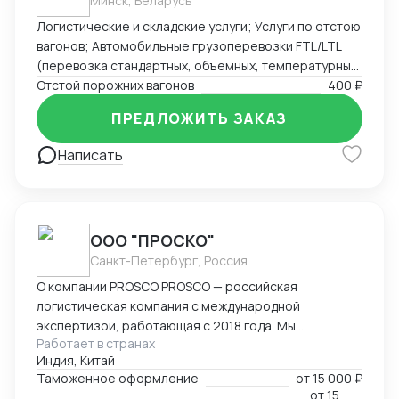
Минск, Беларусь
Логистические и складские услуги; Услуги по отстою
вагонов; Автомобильные грузоперевозки FTL/LTL
(перевозка стандартных, объемных, температурных
и сборных грузов); Железнодорожные перевозки
Отстой порожних вагонов
400 ₽
FCL/LCL — комплексные услуги с гарантией качества
ПРЕДЛОЖИТЬ ЗАКАЗ
и соблюдением сроков.
Написать
ООО "ПРОСКО"
Санкт-Петербург, Россия
О компании PROSCO PROSCO — российская
логистическая компания с международной
экспертизой, работающая с 2018 года. Мы
Работает в странах
предоставляем полный цикл логистических и
Индия, Китай
внешнеэкономических услуг: от международных
Таможенное оформление
от
15 000 ₽
перевозок и таможенного оформления до
от
15