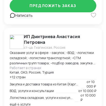
ПРЕДЛОЖИТЬ ЗАКАЗ
Написать
ИП Дмитриева Анастасия
Петровна
ст-ца. Гиагинская, Россия
Оказание услуг в сфере: -закупок; -ВЭД; -логистики
складской; -логистики транспортной; -СТМ
различных групп товара; -подбор заводов, закупка и
Работает в странах
доставка товара из Китая (КАРГО и Белый ввоз)
Китай, ОАЭ, Россия, Турция
Страны с которыми работаю по сей день: Европа,
+12 стран
США, ОАЭ, Турция, Китай, СНГ
от
10
Закупка и доставка товара из Китая (Карго и белый ввоз), услуги и консультации
000 ₽
ВЭД, услуги и консультации
от
10 000 ₽
от
10 000
Логистика складская, услуги и консультации
₽
ещё 4 услуги