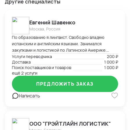
Другие специалисты
Евгений Шавенко
Москва, Россия
По образованию я лингвист. Свободно владею
испанским и английским языками. Занимался
закупками и логистикой по Латинской Америке.
Координировал, вел переговоры по закупке,
Услуги переводчика
200 ₽
Доставка
1 000 ₽
согласовал цены DDP. Перевозил товары до складов
Поиск поставщиков и товаров
1 000 ₽
компании. В данный момент занимаюсь
ещё 2 услуги
организацией импорта в Российскую Федерацию из
Америки. Знаком со всеми первичными документами
ПРЕДЛОЖИТЬ ЗАКАЗ
ВЭД.
Написать
ООО "ГРЭЙТЛАЙН ЛОГИСТИК"