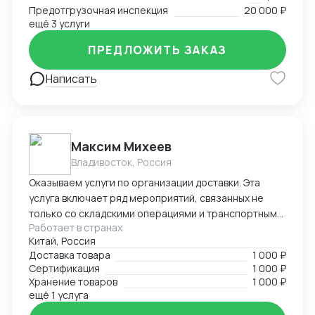
Предотгрузочная инспекция
20 000 ₽
ещё 3 услуги
ПРЕДЛОЖИТЬ ЗАКАЗ
Написать
Максим Михеев
Владивосток, Россия
Оказываем услуги по организации доставки. Эта
услуга включает ряд мероприятий, связанных не
только со складскими операциями и транспортным
Работает в странах
сопровождением. В нее также входит таможенное
Китай, Россия
оформление, помощь в заполнении необходимой
Доставка товара
1 000 ₽
сопроводительной и разрешительной
Сертификация
1 000 ₽
документации.
Хранение товаров
1 000 ₽
ещё 1 услуга