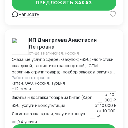
ПРЕДЛОЖИТЬ ЗАКАЗ
Написать
ИП Дмитриева Анастасия
Петровна
ст-ца. Гиагинская, Россия
Оказание услуг в сфере: -закупок; -ВЭД; -логистики
складской; -логистики транспортной; -СТМ
различных групп товара; -подбор заводов, закупка и
Работает в странах
доставка товара из Китая (КАРГО и Белый ввоз)
Китай, ОАЭ, Россия, Турция
Страны с которыми работаю по сей день: Европа,
+12 стран
США, ОАЭ, Турция, Китай, СНГ
от
10
Закупка и доставка товара из Китая (Карго и белый ввоз), услуги и консультации
000 ₽
ВЭД, услуги и консультации
от
10 000 ₽
от
10 000
Логистика складская, услуги и консультации
₽
ещё 4 услуги