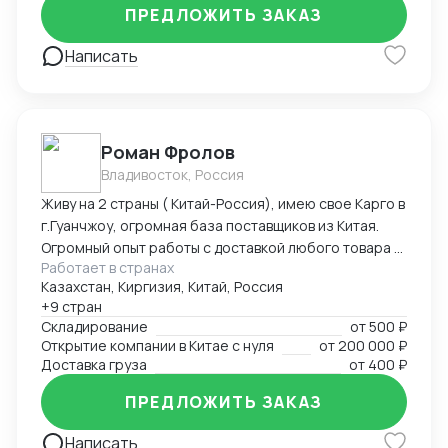
ПРЕДЛОЖИТЬ ЗАКАЗ
Написать
Роман Фролов
Владивосток, Россия
Живу на 2 страны ( Китай-Россия), имею свое Карго в
г.Гуанчжоу, огромная база поставщиков из Китая.
Огромный опыт работы с доставкой любого товара в
Работает в странах
Страны Средней Азии. Поиск, выкуп, валюта, обмен,
Казахстан, Киргизия, Китай, Россия
инспекция.
+9 стран
Складирование
от
500 ₽
Открытие компании в Китае с нуля
от
200 000 ₽
Доставка груза
от
400 ₽
ПРЕДЛОЖИТЬ ЗАКАЗ
Написать