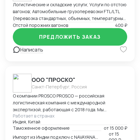
Логистические и складские услуги; Услуги по отстою
вагонов; Автомобильные грузоперевозки FTL/LTL
(перевозка стандартных, объемных, температурных
и сборных грузов); Железнодорожные перевозки
Отстой порожних вагонов
400 ₽
FCL/LCL — комплексные услуги с гарантией качества
ПРЕДЛОЖИТЬ ЗАКАЗ
и соблюдением сроков.
Написать
ООО "ПРОСКО"
Санкт-Петербург, Россия
О компании PROSCO PROSCO — российская
логистическая компания с международной
экспертизой, работающая с 2018 года. Мы
Работает в странах
предоставляем полный цикл логистических и
Индия, Китай
внешнеэкономических услуг: от международных
Таможенное оформление
от
15 000 ₽
перевозок и таможенного оформления до
от
15
Импорт из Индии под ключ с NAVAYANA (Sber INDIA)
сопровождения и контрактной логистики. Основные
000 ₽