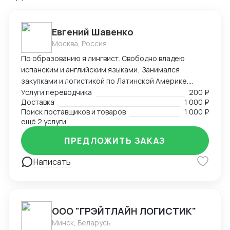
Евгений Шавенко
Москва, Россия
По образованию я лингвист. Свободно владею
испанским и английским языками. Занимался
закупками и логистикой по Латинской Америке.
Координировал, вел переговоры по закупке,
Услуги переводчика
200 ₽
Доставка
1 000 ₽
согласовал цены DDP. Перевозил товары до складов
Поиск поставщиков и товаров
1 000 ₽
компании. В данный момент занимаюсь
ещё 2 услуги
организацией импорта в Российскую Федерацию из
Америки. Знаком со всеми первичными документами
ПРЕДЛОЖИТЬ ЗАКАЗ
ВЭД.
Написать
ООО "ГРЭЙТЛАЙН ЛОГИСТИК"
Минск, Беларусь