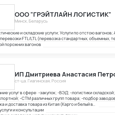
ООО "ГРЭЙТЛАЙН ЛОГИСТИК"
Минск, Беларусь
тические и складские услуги; Услуги по отстою вагонов
перевозки FTL/LTL (перевозка стандартных, объемных, т
ых грузов); Железнодорожные перевозки FCL/LCL — комп
ой порожних вагонов
тией качества и соблюдением сроков.
ИП Дмитриева Анастасия Петр
ст-ца. Гиагинская, Россия
ние услуг в сфере: -закупок; -ВЭД; -логистики складской
портной; -СТМ различных групп товара; -подбор заводов,
вка товара из Китая (КАРГО и Белый ввоз) Страны с кот
Закупка и доставка товара из Китая (Карго и белый ввоз), услуги и консультации
ень: Европа, США, ОАЭ, Турция, Китай, СНГ
услуги и консультации