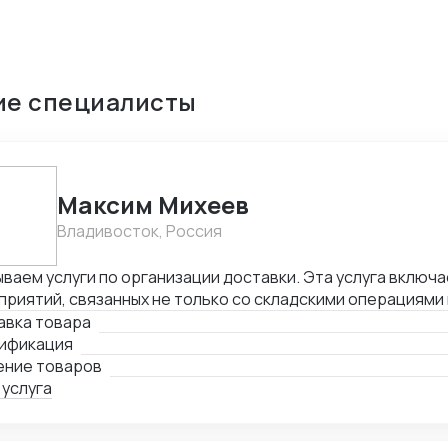
ие специалисты
Максим Михеев
Владивосток, Россия
ваем услуги по организации доставки. Эта услуга включа
риятий, связанных не только со складскими операциями
овождением. В нее также входит таможенное оформлени
авка товара
лнении необходимой сопроводительной и разрешительно
ификация
ение товаров
 услуга