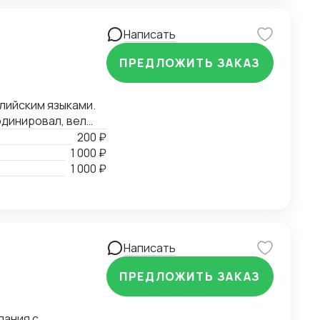
Написать
ПРЕДЛОЖИТЬ ЗАКАЗ
глийским языками.
рдинировал, вел
ры до складов
200 ₽
 в Российскую
1 000 ₽
тами ВЭД.
1 000 ₽
Написать
ПРЕДЛОЖИТЬ ЗАКАЗ