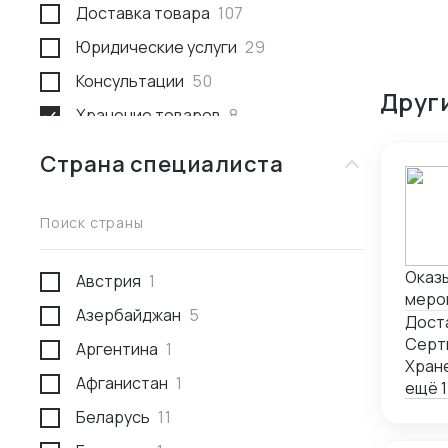
Доставка товара
107
Юридические услуги
29
Консультации
50
Друг
Хранение товаров
8
Поиск товара и поставщика
259
Страна специалиста
Доставка пассажирами
1
Проведение переговоров
56
Поиск страны
Сотрудники за границей
9
Оказы
Австрия
1
Разработка и производство
23
мероп
Азербайджан
5
Проверка поставщика
41
сопр
Дост
запо
Серт
Аргентина
1
Участие в выставках
50
Хран
Афганистан
1
Анализ рынка
34
ещё 1
Беларусь
11
Консалтинг по интеллектуальной
5
собственности