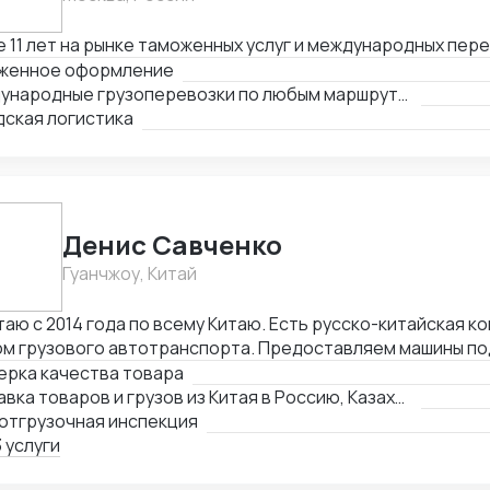
 11 лет на рынке таможенных услуг и международных пер
женное оформление
Международные грузоперевозки по любым маршрутам и любыми видами транспорта
дская логистика
Денис Савченко
Гуанчжоу, Китай
аю с 2014 года по всему Китаю. Есть русско-китайская к
м грузового автотранспорта. Предоставляем машины под
с и склад в Гуанчжоу, ИУ и Маньчжурии. Занимаюсь оказанием различных
ерка качества товара
 в сфере внешней торговли.
Доставка товаров и грузов из Китая в Россию, Казахстан, Беларусь, Таиланд, Вьетнам, Малайзию
отгрузочная инспекция
 услуги