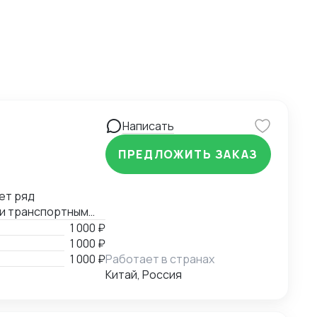
Написать
ПРЕДЛОЖИТЬ ЗАКАЗ
ет ряд
 и транспортным
е, помощь в
1 000 ₽
й документации.
1 000 ₽
1 000 ₽
Работает в странах
Китай, Россия