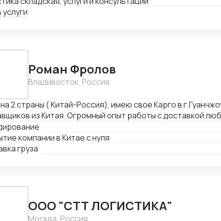
тика складская, услуги и консультации
 услуги
Роман Фролов
Владивосток, Россия
на 2 страны ( Китай-Россия), имею свое Карго в г.Гуанчжо
вщиков из Китая. Огромный опыт работы с доставкой люб
ы Средней Азии. Поиск, выкуп, валюта, обмен, инспекция.
дирование
тие компании в Китае с нуля
вка груза
ООО "СТТ ЛОГИСТИКА"
Москва, Россия