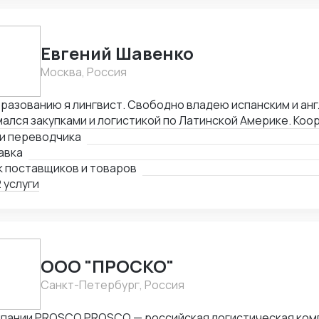
Евгений Шавенко
Москва, Россия
разованию я лингвист. Свободно владею испанским и ан
ался закупками и логистикой по Латинской Америке. Коо
оворы по закупке, согласовал цены DDP. Перевозил това
ги переводчика
ании. В данный момент занимаюсь организацией импорта
авка
рацию из Америки. Знаком со всеми первичными докумен
к поставщиков и товаров
 услуги
ООО "ПРОСКО"
Санкт-Петербург, Россия
O PROSCO — российская логистическая компания с