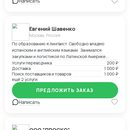
Написать
Евгений Шавенко
Москва, Россия
По образованию я лингвист. Свободно владею
испанским и английским языками. Занимался
закупками и логистикой по Латинской Америке.
Координировал, вел переговоры по закупке,
Услуги переводчика
200 ₽
Доставка
1 000 ₽
согласовал цены DDP. Перевозил товары до складов
Поиск поставщиков и товаров
1 000 ₽
компании. В данный момент занимаюсь
ещё 2 услуги
организацией импорта в Российскую Федерацию из
Америки. Знаком со всеми первичными документами
ПРЕДЛОЖИТЬ ЗАКАЗ
ВЭД.
Написать