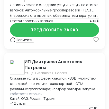
Логистические и складские услуги; Услуги по отстою
вагонов; Автомобильные грузоперевозки FTL/LTL
(перевозка стандартных, объемных, температурных
и сборных грузов); Железнодорожные перевозки
Отстой порожних вагонов
400 ₽
FCL/LCL — комплексные услуги с гарантией качества
ПРЕДЛОЖИТЬ ЗАКАЗ
и соблюдением сроков.
Написать
ИП Дмитриева Анастасия
Петровна
ст-ца. Гиагинская, Россия
Оказание услуг в сфере: -закупок; -ВЭД; -логистики
складской; -логистики транспортной; -СТМ
различных групп товара; -подбор заводов, закупка и
Работает в странах
доставка товара из Китая (КАРГО и Белый ввоз)
Китай, ОАЭ, Россия, Турция
Страны с которыми работаю по сей день: Европа,
+12 стран
США, ОАЭ, Турция, Китай, СНГ
от
10