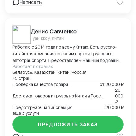
Написать
Денис Савченко
Гуанчжоу, Китай
Работаю с 2014 года по всему Китаю. Есть русско-
китайская компания со своим парком грузового
автотранспорта. Предоставляем машины под ваши
Работает в странах
поставки. Свой офис и склад в Гуанчжоу, ИУ и
Беларусь, Казахстан, Китай, Россия
Маньчжурии. Занимаюсь оказанием различных услуг
+5 стран
в сфере внешней торговли.
Проверка качества товара
от
20 000 ₽
20
Доставка товаров и грузов из Китая в Россию, Казахстан, Беларусь, Таиланд, Вьетнам, Малайзию
000
₽
Предотгрузочная инспекция
20 000 ₽
ещё 3 услуги
ПРЕДЛОЖИТЬ ЗАКАЗ