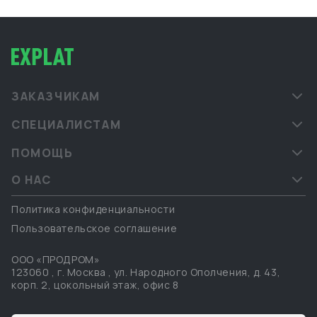
грузов и взаимодействием с китайскими
производителями. Мы сопровождаем клиентов в
форматах B2B и B2G, предоставляя надёжные и
прозрачные логистические решения под ключ.
ЗАКАЗЧИКАМ
СПЕЦИАЛИСТАМ
ПОМОЩЬ
О НАС
Политика конфиденциальности
Пользовательское соглашение
ООО «ПРОДРОМ»
123060
,
г. Москва
,
ул. Народного Ополчения, д. 43,
корп. 2, цокольный этаж, офис 8