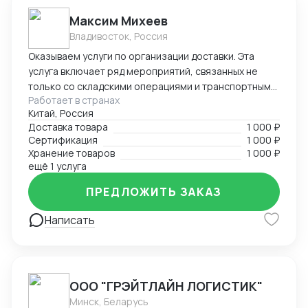
Максим Михеев
Владивосток, Россия
Оказываем услуги по организации доставки. Эта
услуга включает ряд мероприятий, связанных не
только со складскими операциями и транспортным
Работает в странах
сопровождением. В нее также входит таможенное
Китай, Россия
оформление, помощь в заполнении необходимой
Доставка товара
1 000 ₽
сопроводительной и разрешительной
Сертификация
1 000 ₽
документации.
Хранение товаров
1 000 ₽
ещё 1 услуга
ПРЕДЛОЖИТЬ ЗАКАЗ
Написать
ООО "ГРЭЙТЛАЙН ЛОГИСТИК"
Минск, Беларусь