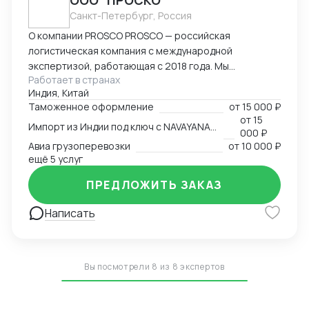
ООО "ПРОСКО"
Санкт-Петербург, Россия
О компании PROSCO PROSCO — российская
логистическая компания с международной
экспертизой, работающая с 2018 года. Мы
Работает в странах
предоставляем полный цикл логистических и
Индия, Китай
внешнеэкономических услуг: от международных
Таможенное оформление
от
15 000 ₽
перевозок и таможенного оформления до
от
15
Импорт из Индии под ключ с NAVAYANA (Sber INDIA)
сопровождения и контрактной логистики. Основные
000 ₽
направления работы: международные перевозки
Авиа грузоперевозки
от
10 000 ₽
(авиа, авто, море, ж/д); складская логистика и
ещё 5 услуг
таможенное оформление; сопровождение ВЭД и
ПРЕДЛОЖИТЬ ЗАКАЗ
поиск производителей; работа с опасными,
сборными и негабаритными грузами. География
Написать
присутствия: Офисы компании расположены в
ключевых логистических узлах: Россия (Санкт-
Петербург) — головной офис; Индия (
представительство NAVAYANA Trade & Logistics);
Вы посмотрели 8 из 8 экспертов
Китай ( PerlRiver) — собственное представительство
PROSCO. Офис обеспечивает прямой контроль за
поставками, инспекцией фабрик, консолидацией