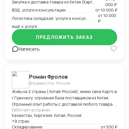
Закупка и доставка товара из Китая (Карго и белый ввоз), услуги и консультации
000 ₽
ВЭД, услуги и консультации
от
10 000 ₽
от
10 000
Логистика складская, услуги и консультации
₽
ещё 4 услуги
ПРЕДЛОЖИТЬ ЗАКАЗ
Написать
Роман Фролов
Владивосток, Россия
Живу на 2 страны ( Китай-Россия), имею свое Карго в
г.Гуанчжоу, огромная база поставщиков из Китая.
Огромный опыт работы с доставкой любого товара в
Работает в странах
Страны Средней Азии. Поиск, выкуп, валюта, обмен,
Казахстан, Киргизия, Китай, Россия
инспекция.
+9 стран
Складирование
от
500 ₽