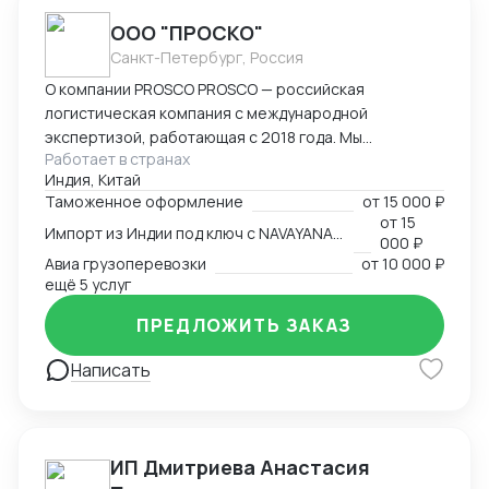
ООО "ПРОСКО"
Санкт-Петербург, Россия
О компании PROSCO PROSCO — российская
логистическая компания с международной
экспертизой, работающая с 2018 года. Мы
Работает в странах
предоставляем полный цикл логистических и
Индия, Китай
внешнеэкономических услуг: от международных
Таможенное оформление
от
15 000 ₽
перевозок и таможенного оформления до
от
15
Импорт из Индии под ключ с NAVAYANA (Sber INDIA)
сопровождения и контрактной логистики. Основные
000 ₽
направления работы: международные перевозки
Авиа грузоперевозки
от
10 000 ₽
(авиа, авто, море, ж/д); складская логистика и
ещё 5 услуг
таможенное оформление; сопровождение ВЭД и
ПРЕДЛОЖИТЬ ЗАКАЗ
поиск производителей; работа с опасными,
сборными и негабаритными грузами. География
Написать
присутствия: Офисы компании расположены в
ключевых логистических узлах: Россия (Санкт-
Петербург) — головной офис; Индия (
представительство NAVAYANA Trade & Logistics);
ИП Дмитриева Анастасия
Китай ( PerlRiver) — собственное представительство