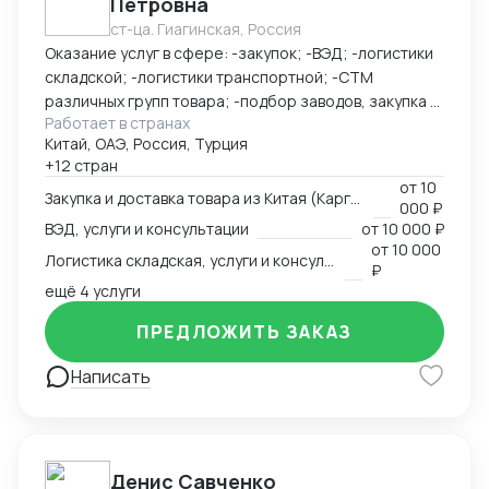
Петровна
PROSCO. Офис обеспечивает прямой контроль за
ст-ца. Гиагинская, Россия
поставками, инспекцией фабрик, консолидацией
Оказание услуг в сфере: -закупок; -ВЭД; -логистики
грузов и взаимодействием с китайскими
складской; -логистики транспортной; -СТМ
производителями. Мы сопровождаем клиентов в
различных групп товара; -подбор заводов, закупка и
форматах B2B и B2G, предоставляя надёжные и
Работает в странах
доставка товара из Китая (КАРГО и Белый ввоз)
прозрачные логистические решения под ключ.
Китай, ОАЭ, Россия, Турция
Страны с которыми работаю по сей день: Европа,
+12 стран
США, ОАЭ, Турция, Китай, СНГ
от
10
Закупка и доставка товара из Китая (Карго и белый ввоз), услуги и консультации
000 ₽
ВЭД, услуги и консультации
от
10 000 ₽
от
10 000
Логистика складская, услуги и консультации
₽
ещё 4 услуги
ПРЕДЛОЖИТЬ ЗАКАЗ
Написать
Денис Савченко