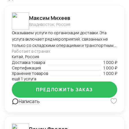
Максим Михеев
Владивосток, Россия
Оказываем услуги по организации доставки. Эта
услуга включает ряд мероприятий, связанных не
только со складскими операциями и транспортным
Работает в странах
сопровождением. В нее также входит таможенное
Китай, Россия
оформление, помощь в заполнении необходимой
Доставка товара
1 000 ₽
сопроводительной и разрешительной
Сертификация
1 000 ₽
документации.
Хранение товаров
1 000 ₽
ещё 1 услуга
ПРЕДЛОЖИТЬ ЗАКАЗ
Написать