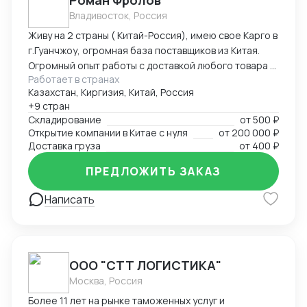
Роман Фролов
Владивосток, Россия
Живу на 2 страны ( Китай-Россия), имею свое Карго в
г.Гуанчжоу, огромная база поставщиков из Китая.
Огромный опыт работы с доставкой любого товара в
Работает в странах
Страны Средней Азии. Поиск, выкуп, валюта, обмен,
Казахстан, Киргизия, Китай, Россия
инспекция.
+9 стран
Складирование
от
500 ₽
Открытие компании в Китае с нуля
от
200 000 ₽
Доставка груза
от
400 ₽
ПРЕДЛОЖИТЬ ЗАКАЗ
Написать
ООО "СТТ ЛОГИСТИКА"
Москва, Россия
Более 11 лет на рынке таможенных услуг и