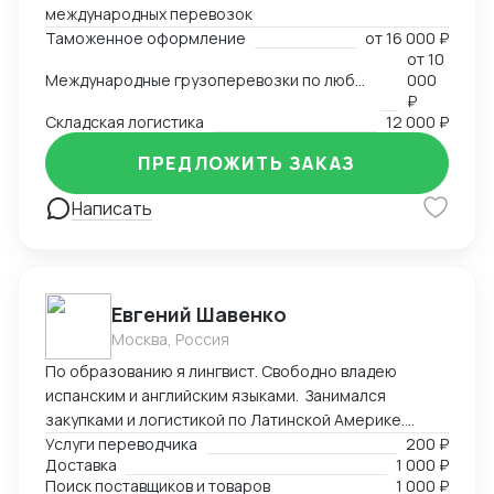
международных перевозок
Таможенное оформление
от
16 000 ₽
от
10
Международные грузоперевозки по любым маршрутам и любыми видами транспорта
000
₽
Складская логистика
12 000 ₽
ПРЕДЛОЖИТЬ ЗАКАЗ
Написать
Евгений Шавенко
Москва, Россия
По образованию я лингвист. Свободно владею
испанским и английским языками. Занимался
закупками и логистикой по Латинской Америке.
Координировал, вел переговоры по закупке,
Услуги переводчика
200 ₽
Доставка
1 000 ₽
согласовал цены DDP. Перевозил товары до складов
Поиск поставщиков и товаров
1 000 ₽
компании. В данный момент занимаюсь