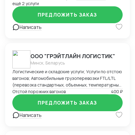
ещё 2 услуги
организацией импорта в Российскую Федерацию из
Америки. Знаком со всеми первичными документами
ПРЕДЛОЖИТЬ ЗАКАЗ
ВЭД.
Написать
ООО "ГРЭЙТЛАЙН ЛОГИСТИК"
Минск, Беларусь
Логистические и складские услуги; Услуги по отстою
вагонов; Автомобильные грузоперевозки FTL/LTL
(перевозка стандартных, объемных, температурных
и сборных грузов); Железнодорожные перевозки
Отстой порожних вагонов
400 ₽
FCL/LCL — комплексные услуги с гарантией качества
ПРЕДЛОЖИТЬ ЗАКАЗ
и соблюдением сроков.
Написать