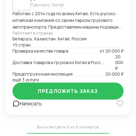
Гуанчжоу, Китай
Работаю с 2014 года по всему Китаю. Есть русско-
китайская компания со своим парком грузового
автотранспорта. Предоставляем машины под ваши
Работает в странах
поставки. Свой офис и склад в Гуанчжоу, ИУ и
Беларусь, Казахстан, Китай, Россия
Маньчжурии. Занимаюсь оказанием различных услуг
+5 стран
в сфере внешней торговли.
Проверка качества товара
от
20 000 ₽
20
Доставка товаров и грузов из Китая в Россию, Казахстан, Беларусь, Таиланд, Вьетнам, Малайзию
000
₽
Предотгрузочная инспекция
20 000 ₽
ещё 3 услуги
ПРЕДЛОЖИТЬ ЗАКАЗ
Написать
Вы посмотрели 8 из 8 экспертов