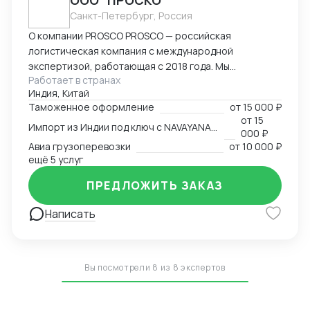
ООО "ПРОСКО"
Санкт-Петербург, Россия
О компании PROSCO PROSCO — российская
логистическая компания с международной
экспертизой, работающая с 2018 года. Мы
Работает в странах
предоставляем полный цикл логистических и
Индия, Китай
внешнеэкономических услуг: от международных
Таможенное оформление
от
15 000 ₽
перевозок и таможенного оформления до
от
15
Импорт из Индии под ключ с NAVAYANA (Sber INDIA)
сопровождения и контрактной логистики. Основные
000 ₽
направления работы: международные перевозки
Авиа грузоперевозки
от
10 000 ₽
(авиа, авто, море, ж/д); складская логистика и
ещё 5 услуг
таможенное оформление; сопровождение ВЭД и
ПРЕДЛОЖИТЬ ЗАКАЗ
поиск производителей; работа с опасными,
сборными и негабаритными грузами. География
Написать
присутствия: Офисы компании расположены в
ключевых логистических узлах: Россия (Санкт-
Петербург) — головной офис; Индия (
представительство NAVAYANA Trade & Logistics);
Вы посмотрели 8 из 8 экспертов
Китай ( PerlRiver) — собственное представительство
PROSCO. Офис обеспечивает прямой контроль за
поставками, инспекцией фабрик, консолидацией