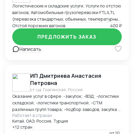
Логистические и складские услуги; Услуги по отстою
вагонов; Автомобильные грузоперевозки FTL/LTL
(перевозка стандартных, объемных, температурных
и сборных грузов); Железнодорожные перевозки
Отстой порожних вагонов
400 ₽
FCL/LCL — комплексные услуги с гарантией качества
ПРЕДЛОЖИТЬ ЗАКАЗ
и соблюдением сроков.
Написать
ИП Дмитриева Анастасия
Петровна
ст-ца. Гиагинская, Россия
Оказание услуг в сфере: -закупок; -ВЭД; -логистики
складской; -логистики транспортной; -СТМ
различных групп товара; -подбор заводов, закупка и
Работает в странах
доставка товара из Китая (КАРГО и Белый ввоз)
Китай, ОАЭ, Россия, Турция
Страны с которыми работаю по сей день: Европа,
+12 стран
США, ОАЭ, Турция, Китай, СНГ
от
10