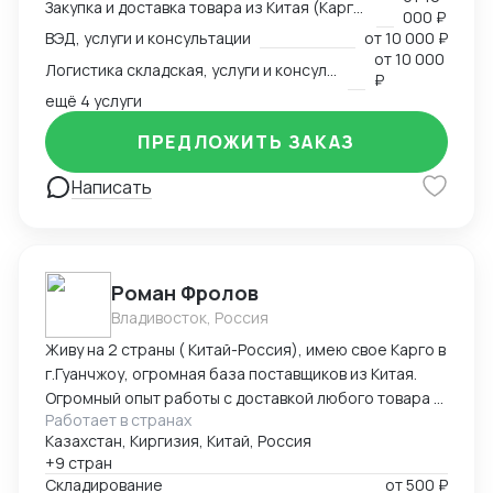
Закупка и доставка товара из Китая (Карго и белый ввоз), услуги и консультации
000 ₽
ВЭД, услуги и консультации
от
10 000 ₽
от
10 000
Логистика складская, услуги и консультации
₽
ещё 4 услуги
ПРЕДЛОЖИТЬ ЗАКАЗ
Написать
Роман Фролов
Владивосток, Россия
Живу на 2 страны ( Китай-Россия), имею свое Карго в
г.Гуанчжоу, огромная база поставщиков из Китая.
Огромный опыт работы с доставкой любого товара в
Работает в странах
Страны Средней Азии. Поиск, выкуп, валюта, обмен,
Казахстан, Киргизия, Китай, Россия
инспекция.
+9 стран
Складирование
от
500 ₽