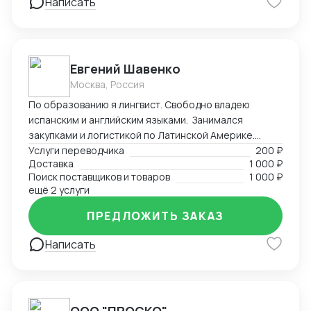
Написать
Евгений Шавенко
Москва, Россия
По образованию я лингвист. Свободно владею
испанским и английским языками. Занимался
закупками и логистикой по Латинской Америке.
Координировал, вел переговоры по закупке,
Услуги переводчика
200 ₽
Доставка
1 000 ₽
согласовал цены DDP. Перевозил товары до складов
Поиск поставщиков и товаров
1 000 ₽
компании. В данный момент занимаюсь
ещё 2 услуги
организацией импорта в Российскую Федерацию из
Америки. Знаком со всеми первичными документами
ПРЕДЛОЖИТЬ ЗАКАЗ
ВЭД.
Написать