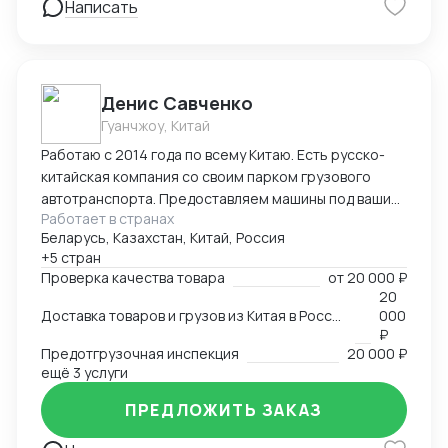
Написать
Денис Савченко
Гуанчжоу, Китай
Работаю с 2014 года по всему Китаю. Есть русско-
китайская компания со своим парком грузового
автотранспорта. Предоставляем машины под ваши
Работает в странах
поставки. Свой офис и склад в Гуанчжоу, ИУ и
Беларусь, Казахстан, Китай, Россия
Маньчжурии. Занимаюсь оказанием различных услуг
+5 стран
в сфере внешней торговли.
Проверка качества товара
от
20 000 ₽
20
Доставка товаров и грузов из Китая в Россию, Казахстан, Беларусь, Таиланд, Вьетнам, Малайзию
000
₽
Предотгрузочная инспекция
20 000 ₽
ещё 3 услуги
ПРЕДЛОЖИТЬ ЗАКАЗ