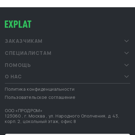
грузов и взаимодействием с китайскими
производителями. Мы сопровождаем клиентов в
форматах B2B и B2G, предоставляя надёжные и
прозрачные логистические решения под ключ.
ЗАКАЗЧИКАМ
СПЕЦИАЛИСТАМ
ПОМОЩЬ
О НАС
Политика конфиденциальности
Пользовательское соглашение
ООО «ПРОДРОМ»
123060
,
г. Москва
,
ул. Народного Ополчения, д. 43,
корп. 2, цокольный этаж, офис 8