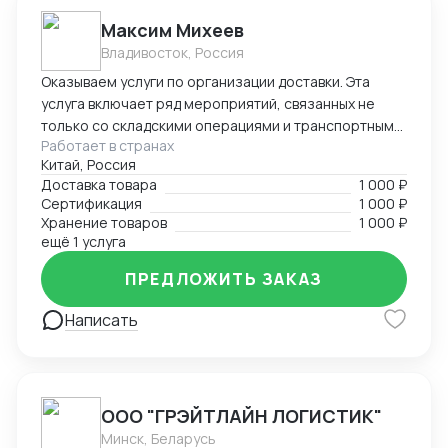
Максим Михеев
Владивосток, Россия
Оказываем услуги по организации доставки. Эта
услуга включает ряд мероприятий, связанных не
только со складскими операциями и транспортным
Работает в странах
сопровождением. В нее также входит таможенное
Китай, Россия
оформление, помощь в заполнении необходимой
Доставка товара
1 000 ₽
сопроводительной и разрешительной
Сертификация
1 000 ₽
документации.
Хранение товаров
1 000 ₽
ещё 1 услуга
ПРЕДЛОЖИТЬ ЗАКАЗ
Написать
ООО "ГРЭЙТЛАЙН ЛОГИСТИК"
Минск, Беларусь