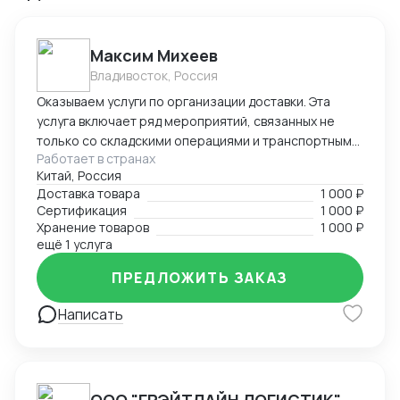
Максим Михеев
Владивосток, Россия
Оказываем услуги по организации доставки. Эта
услуга включает ряд мероприятий, связанных не
только со складскими операциями и транспортным
Работает в странах
сопровождением. В нее также входит таможенное
Китай, Россия
оформление, помощь в заполнении необходимой
Доставка товара
1 000 ₽
сопроводительной и разрешительной
Сертификация
1 000 ₽
документации.
Хранение товаров
1 000 ₽
ещё 1 услуга
ПРЕДЛОЖИТЬ ЗАКАЗ
Написать