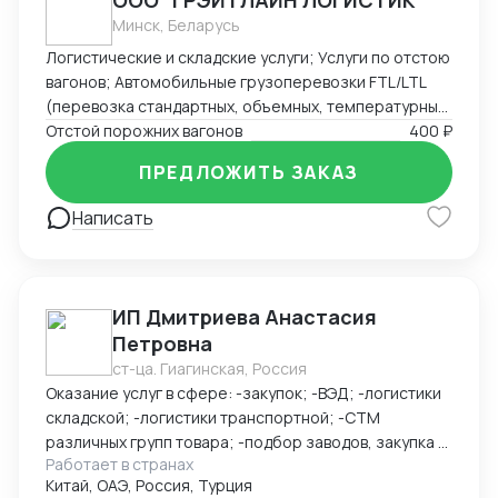
ООО "ГРЭЙТЛАЙН ЛОГИСТИК"
Минск, Беларусь
Логистические и складские услуги; Услуги по отстою
вагонов; Автомобильные грузоперевозки FTL/LTL
(перевозка стандартных, объемных, температурных
и сборных грузов); Железнодорожные перевозки
Отстой порожних вагонов
400 ₽
FCL/LCL — комплексные услуги с гарантией качества
ПРЕДЛОЖИТЬ ЗАКАЗ
и соблюдением сроков.
Написать
ИП Дмитриева Анастасия
Петровна
ст-ца. Гиагинская, Россия
Оказание услуг в сфере: -закупок; -ВЭД; -логистики
складской; -логистики транспортной; -СТМ
различных групп товара; -подбор заводов, закупка и
Работает в странах
доставка товара из Китая (КАРГО и Белый ввоз)
Китай, ОАЭ, Россия, Турция
Страны с которыми работаю по сей день: Европа,