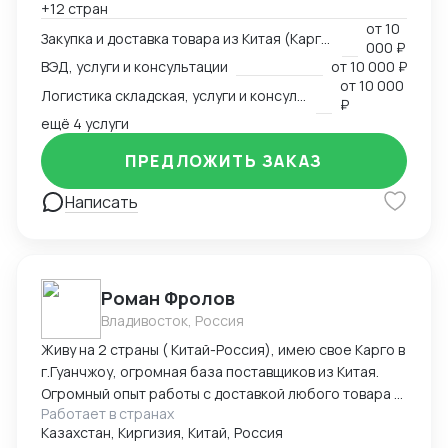
+12 стран
США, ОАЭ, Турция, Китай, СНГ
от
10
Закупка и доставка товара из Китая (Карго и белый ввоз), услуги и консультации
000 ₽
ВЭД, услуги и консультации
от
10 000 ₽
от
10 000
Логистика складская, услуги и консультации
₽
ещё 4 услуги
ПРЕДЛОЖИТЬ ЗАКАЗ
Написать
Роман Фролов
Владивосток, Россия
Живу на 2 страны ( Китай-Россия), имею свое Карго в
г.Гуанчжоу, огромная база поставщиков из Китая.
Огромный опыт работы с доставкой любого товара в
Работает в странах
Страны Средней Азии. Поиск, выкуп, валюта, обмен,
Казахстан, Киргизия, Китай, Россия
инспекция.