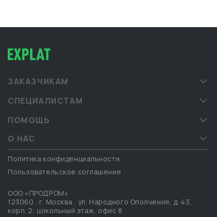
PROSCO. Офис обеспечивает прямой контроль за
поставками, инспекцией фабрик, консолидацией
грузов и взаимодействием с китайскими
производителями. Мы сопровождаем клиентов в
форматах B2B и B2G, предоставляя надёжные и
прозрачные логистические решения под ключ.
ЗАКАЗЧИКАМ
СПЕЦИАЛИСТАМ
ПОМОЩЬ
О НАС
Политика конфиденциальности
Пользовательское соглашение
ООО «ПРОДРОМ»
123060
,
г. Москва
,
ул. Народного Ополчения, д. 43,
корп. 2, цокольный этаж, офис 8