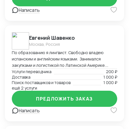
Написать
Евгений Шавенко
Москва, Россия
По образованию я лингвист. Свободно владею
испанским и английским языками. Занимался
закупками и логистикой по Латинской Америке.
Координировал, вел переговоры по закупке,
Услуги переводчика
200 ₽
Доставка
1 000 ₽
согласовал цены DDP. Перевозил товары до складов
Поиск поставщиков и товаров
1 000 ₽
компании. В данный момент занимаюсь
ещё 2 услуги
организацией импорта в Российскую Федерацию из
Америки. Знаком со всеми первичными документами
ПРЕДЛОЖИТЬ ЗАКАЗ
ВЭД.
Написать