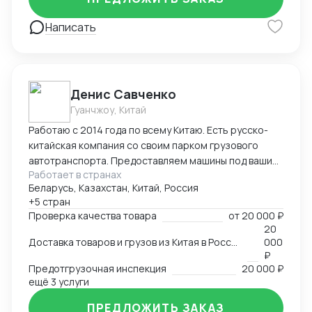
Написать
Денис Савченко
Гуанчжоу, Китай
Работаю с 2014 года по всему Китаю. Есть русско-
китайская компания со своим парком грузового
автотранспорта. Предоставляем машины под ваши
Работает в странах
поставки. Свой офис и склад в Гуанчжоу, ИУ и
Беларусь, Казахстан, Китай, Россия
Маньчжурии. Занимаюсь оказанием различных услуг
+5 стран
в сфере внешней торговли.
Проверка качества товара
от
20 000 ₽
20
Доставка товаров и грузов из Китая в Россию, Казахстан, Беларусь, Таиланд, Вьетнам, Малайзию
000
₽
Предотгрузочная инспекция
20 000 ₽
ещё 3 услуги
ПРЕДЛОЖИТЬ ЗАКАЗ