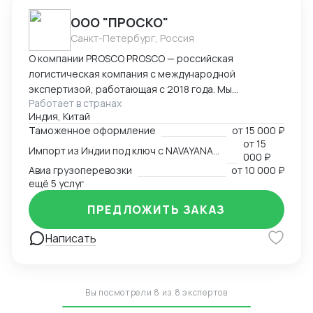
ООО "ПРОСКО"
Санкт-Петербург, Россия
О компании PROSCO PROSCO — российская
логистическая компания с международной
экспертизой, работающая с 2018 года. Мы
Работает в странах
предоставляем полный цикл логистических и
Индия, Китай
внешнеэкономических услуг: от международных
Таможенное оформление
от
15 000 ₽
перевозок и таможенного оформления до
от
15
Импорт из Индии под ключ с NAVAYANA (Sber INDIA)
сопровождения и контрактной логистики. Основные
000 ₽
направления работы: международные перевозки
Авиа грузоперевозки
от
10 000 ₽
(авиа, авто, море, ж/д); складская логистика и
ещё 5 услуг
таможенное оформление; сопровождение ВЭД и
ПРЕДЛОЖИТЬ ЗАКАЗ
поиск производителей; работа с опасными,
сборными и негабаритными грузами. География
Написать
присутствия: Офисы компании расположены в
ключевых логистических узлах: Россия (Санкт-
Петербург) — головной офис; Индия (
представительство NAVAYANA Trade & Logistics);
Вы посмотрели 8 из 8 экспертов
Китай ( PerlRiver) — собственное представительство