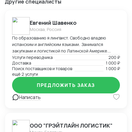
Другие специалисты
Евгений Шавенко
Москва, Россия
По образованию я лингвист. Свободно владею
испанским и английским языками. Занимался
закупками и логистикой по Латинской Америке.
Координировал, вел переговоры по закупке,
Услуги переводчика
200 ₽
Доставка
1 000 ₽
согласовал цены DDP. Перевозил товары до складов
Поиск поставщиков и товаров
1 000 ₽
компании. В данный момент занимаюсь
ещё 2 услуги
организацией импорта в Российскую Федерацию из
Америки. Знаком со всеми первичными документами
ПРЕДЛОЖИТЬ ЗАКАЗ
ВЭД.
Написать
ООО "ГРЭЙТЛАЙН ЛОГИСТИК"