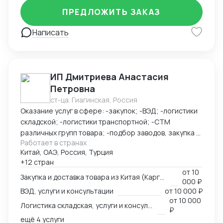
ПРЕДЛОЖИТЬ ЗАКАЗ
Написать
ИП Дмитриева Анастасия
Петровна
ст-ца. Гиагинская, Россия
Оказание услуг в сфере: -закупок; -ВЭД; -логистики
складской; -логистики транспортной; -СТМ
различных групп товара; -подбор заводов, закупка и
Работает в странах
доставка товара из Китая (КАРГО и Белый ввоз)
Китай, ОАЭ, Россия, Турция
Страны с которыми работаю по сей день: Европа,
+12 стран
США, ОАЭ, Турция, Китай, СНГ
от
10
Закупка и доставка товара из Китая (Карго и белый ввоз), услуги и консультации
000 ₽
ВЭД, услуги и консультации
от
10 000 ₽
от
10 000
Логистика складская, услуги и консультации
₽
ещё 4 услуги