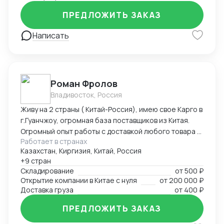
ПРЕДЛОЖИТЬ ЗАКАЗ
Написать
Роман Фролов
Владивосток, Россия
Живу на 2 страны ( Китай-Россия), имею свое Карго в
г.Гуанчжоу, огромная база поставщиков из Китая.
Огромный опыт работы с доставкой любого товара в
Работает в странах
Страны Средней Азии. Поиск, выкуп, валюта, обмен,
Казахстан, Киргизия, Китай, Россия
инспекция.
+9 стран
Складирование
от
500 ₽
Открытие компании в Китае с нуля
от
200 000 ₽
Доставка груза
от
400 ₽
ПРЕДЛОЖИТЬ ЗАКАЗ