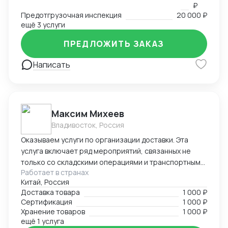
₽
Предотгрузочная инспекция
20 000 ₽
ещё 3 услуги
ПРЕДЛОЖИТЬ ЗАКАЗ
Написать
Максим Михеев
Владивосток, Россия
Оказываем услуги по организации доставки. Эта
услуга включает ряд мероприятий, связанных не
только со складскими операциями и транспортным
Работает в странах
сопровождением. В нее также входит таможенное
Китай, Россия
оформление, помощь в заполнении необходимой
Доставка товара
1 000 ₽
сопроводительной и разрешительной
Сертификация
1 000 ₽
документации.
Хранение товаров
1 000 ₽
ещё 1 услуга