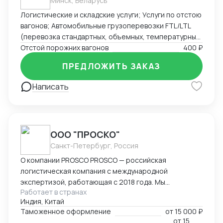
Минск, Беларусь
Логистические и складские услуги; Услуги по отстою
вагонов; Автомобильные грузоперевозки FTL/LTL
(перевозка стандартных, объемных, температурных
и сборных грузов); Железнодорожные перевозки
Отстой порожних вагонов
400 ₽
FCL/LCL — комплексные услуги с гарантией качества
ПРЕДЛОЖИТЬ ЗАКАЗ
и соблюдением сроков.
Написать
ООО "ПРОСКО"
Санкт-Петербург, Россия
О компании PROSCO PROSCO — российская
логистическая компания с международной
экспертизой, работающая с 2018 года. Мы
Работает в странах
предоставляем полный цикл логистических и
Индия, Китай
внешнеэкономических услуг: от международных
Таможенное оформление
от
15 000 ₽
перевозок и таможенного оформления до
от
15