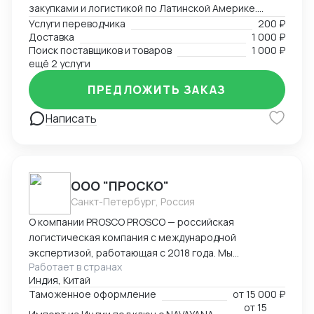
закупками и логистикой по Латинской Америке.
Координировал, вел переговоры по закупке,
Услуги переводчика
200 ₽
Доставка
1 000 ₽
согласовал цены DDP. Перевозил товары до складов
Поиск поставщиков и товаров
1 000 ₽
компании. В данный момент занимаюсь
ещё 2 услуги
организацией импорта в Российскую Федерацию из
Америки. Знаком со всеми первичными документами
ПРЕДЛОЖИТЬ ЗАКАЗ
ВЭД.
Написать
ООО "ПРОСКО"
Санкт-Петербург, Россия
О компании PROSCO PROSCO — российская
логистическая компания с международной
экспертизой, работающая с 2018 года. Мы
Работает в странах
предоставляем полный цикл логистических и
Индия, Китай
внешнеэкономических услуг: от международных
Таможенное оформление
от
15 000 ₽
перевозок и таможенного оформления до
от
15