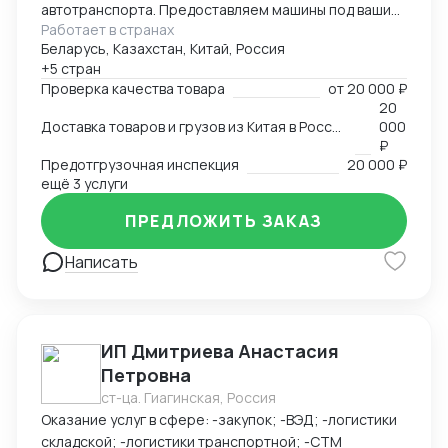
автотранспорта. Предоставляем машины под ваши
Работает в странах
поставки. Свой офис и склад в Гуанчжоу, ИУ и
Беларусь, Казахстан, Китай, Россия
Маньчжурии. Занимаюсь оказанием различных услуг
+5 стран
в сфере внешней торговли.
Проверка качества товара
от
20 000 ₽
20
Доставка товаров и грузов из Китая в Россию, Казахстан, Беларусь, Таиланд, Вьетнам, Малайзию
000
₽
Предотгрузочная инспекция
20 000 ₽
ещё 3 услуги
ПРЕДЛОЖИТЬ ЗАКАЗ
Написать
ИП Дмитриева Анастасия
Петровна
ст-ца. Гиагинская, Россия
Оказание услуг в сфере: -закупок; -ВЭД; -логистики
складской; -логистики транспортной; -СТМ