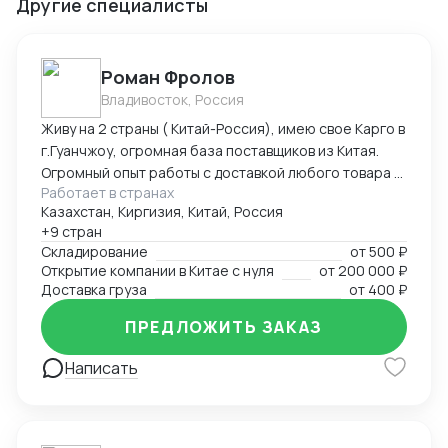
Другие специалисты
Роман Фролов
Владивосток, Россия
Живу на 2 страны ( Китай-Россия), имею свое Карго в
г.Гуанчжоу, огромная база поставщиков из Китая.
Огромный опыт работы с доставкой любого товара в
Работает в странах
Страны Средней Азии. Поиск, выкуп, валюта, обмен,
Казахстан, Киргизия, Китай, Россия
инспекция.
+9 стран
Складирование
от
500 ₽
Открытие компании в Китае с нуля
от
200 000 ₽
Доставка груза
от
400 ₽
ПРЕДЛОЖИТЬ ЗАКАЗ
Написать