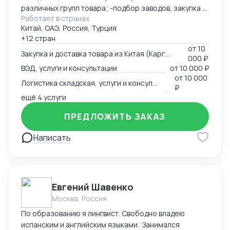
различных групп товара; -подбор заводов, закупка и
Работает в странах
доставка товара из Китая (КАРГО и Белый ввоз)
Китай, ОАЭ, Россия, Турция
Страны с которыми работаю по сей день: Европа,
+12 стран
США, ОАЭ, Турция, Китай, СНГ
от
10
Закупка и доставка товара из Китая (Карго и белый ввоз), услуги и консультации
000 ₽
ВЭД, услуги и консультации
от
10 000 ₽
от
10 000
Логистика складская, услуги и консультации
₽
ещё 4 услуги
ПРЕДЛОЖИТЬ ЗАКАЗ
Написать
Евгений Шавенко
Москва, Россия
По образованию я лингвист. Свободно владею
испанским и английским языками. Занимался