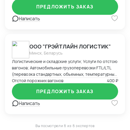
ПРЕДЛОЖИТЬ ЗАКАЗ
Написать
ООО "ГРЭЙТЛАЙН ЛОГИСТИК"
Минск, Беларусь
Логистические и складские услуги; Услуги по отстою
вагонов; Автомобильные грузоперевозки FTL/LTL
(перевозка стандартных, объемных, температурных
и сборных грузов); Железнодорожные перевозки
Отстой порожних вагонов
400 ₽
FCL/LCL — комплексные услуги с гарантией качества
ПРЕДЛОЖИТЬ ЗАКАЗ
и соблюдением сроков.
Написать
Вы посмотрели 8 из 8 экспертов