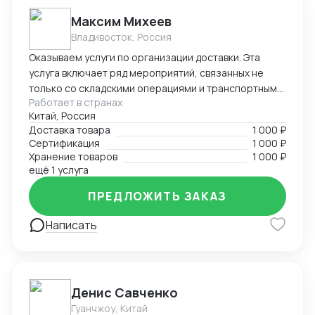
Максим Михеев
Владивосток, Россия
Оказываем услуги по организации доставки. Эта
услуга включает ряд мероприятий, связанных не
только со складскими операциями и транспортным
Работает в странах
сопровождением. В нее также входит таможенное
Китай, Россия
оформление, помощь в заполнении необходимой
Доставка товара
1 000 ₽
сопроводительной и разрешительной
Сертификация
1 000 ₽
документации.
Хранение товаров
1 000 ₽
ещё 1 услуга
ПРЕДЛОЖИТЬ ЗАКАЗ
Написать
Денис Савченко
Гуанчжоу, Китай