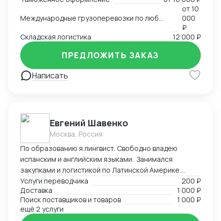
от
10
Международные грузоперевозки по любым маршрутам и любыми видами транспорта
000
₽
Складская логистика
12 000 ₽
ПРЕДЛОЖИТЬ ЗАКАЗ
Написать
Евгений Шавенко
Москва, Россия
По образованию я лингвист. Свободно владею
испанским и английским языками. Занимался
закупками и логистикой по Латинской Америке.
Координировал, вел переговоры по закупке,
Услуги переводчика
200 ₽
Доставка
1 000 ₽
согласовал цены DDP. Перевозил товары до складов
Поиск поставщиков и товаров
1 000 ₽
компании. В данный момент занимаюсь
ещё 2 услуги
организацией импорта в Российскую Федерацию из