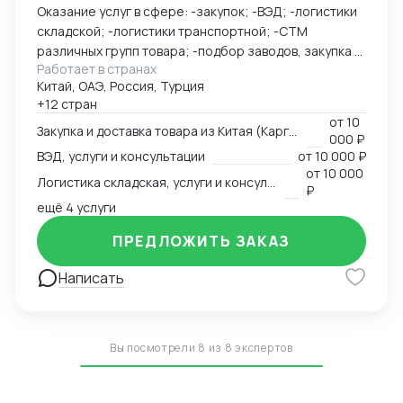
Оказание услуг в сфере: -закупок; -ВЭД; -логистики
складской; -логистики транспортной; -СТМ
различных групп товара; -подбор заводов, закупка и
Работает в странах
доставка товара из Китая (КАРГО и Белый ввоз)
Китай, ОАЭ, Россия, Турция
Страны с которыми работаю по сей день: Европа,
+12 стран
США, ОАЭ, Турция, Китай, СНГ
от
10
Закупка и доставка товара из Китая (Карго и белый ввоз), услуги и консультации
000 ₽
ВЭД, услуги и консультации
от
10 000 ₽
от
10 000
Логистика складская, услуги и консультации
₽
ещё 4 услуги
ПРЕДЛОЖИТЬ ЗАКАЗ
Написать
Вы посмотрели 8 из 8 экспертов