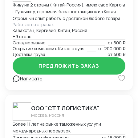
Живу на 2 страны ( Китай-Россия), имею свое Карго в
г.Гуанчжоу, огромная база поставщиков из Китая.
Огромный опыт работы с доставкой любого товара в
Работает в странах
Страны Средней Азии. Поиск, выкуп, валюта, обмен,
Казахстан, Киргизия, Китай, Россия
инспекция.
+9 стран
Складирование
от
500 ₽
Открытие компании в Китае с нуля
от
200 000 ₽
Доставка груза
от
400 ₽
ПРЕДЛОЖИТЬ ЗАКАЗ
Написать
ООО "СТТ ЛОГИСТИКА"
Москва, Россия
Более 11 лет на рынке таможенных услуг и
международных перевозок
Таможенное оформление
от
16 000 ₽