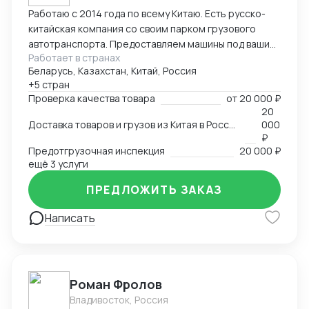
Работаю с 2014 года по всему Китаю. Есть русско-
китайская компания со своим парком грузового
автотранспорта. Предоставляем машины под ваши
Работает в странах
поставки. Свой офис и склад в Гуанчжоу, ИУ и
Беларусь, Казахстан, Китай, Россия
Маньчжурии. Занимаюсь оказанием различных услуг
+5 стран
в сфере внешней торговли.
Проверка качества товара
от
20 000 ₽
20
Доставка товаров и грузов из Китая в Россию, Казахстан, Беларусь, Таиланд, Вьетнам, Малайзию
000
₽
Предотгрузочная инспекция
20 000 ₽
ещё 3 услуги
ПРЕДЛОЖИТЬ ЗАКАЗ
Написать
Роман Фролов
Владивосток, Россия