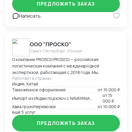
Америки. Знаком со всеми первичными документами
ПРЕДЛОЖИТЬ ЗАКАЗ
ВЭД.
Написать
ООО "ПРОСКО"
Санкт-Петербург, Россия
О компании PROSCO PROSCO — российская
логистическая компания с международной
экспертизой, работающая с 2018 года. Мы
Работает в странах
предоставляем полный цикл логистических и
Индия, Китай
внешнеэкономических услуг: от международных
Таможенное оформление
от
15 000 ₽
перевозок и таможенного оформления до
от
15
Импорт из Индии под ключ с NAVAYANA (Sber INDIA)
сопровождения и контрактной логистики. Основные
000 ₽
направления работы: международные перевозки
Авиа грузоперевозки
от
10 000 ₽
(авиа, авто, море, ж/д); складская логистика и
ещё 5 услуг
таможенное оформление; сопровождение ВЭД и
ПРЕДЛОЖИТЬ ЗАКАЗ
поиск производителей; работа с опасными,
сборными и негабаритными грузами. География