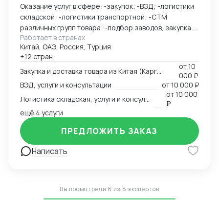
Оказание услуг в сфере: -закупок; -ВЭД; -логистики
складской; -логистики транспортной; -СТМ
различных групп товара; -подбор заводов, закупка и
Работает в странах
доставка товара из Китая (КАРГО и Белый ввоз)
Китай, ОАЭ, Россия, Турция
Страны с которыми работаю по сей день: Европа,
+12 стран
США, ОАЭ, Турция, Китай, СНГ
от
10
Закупка и доставка товара из Китая (Карго и белый ввоз), услуги и консультации
000 ₽
ВЭД, услуги и консультации
от
10 000 ₽
от
10 000
Логистика складская, услуги и консультации
₽
ещё 4 услуги
ПРЕДЛОЖИТЬ ЗАКАЗ
Написать
Вы посмотрели 8 из 8 экспертов