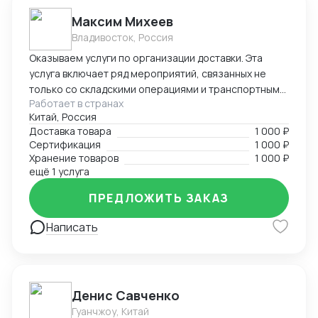
Максим Михеев
Владивосток, Россия
Оказываем услуги по организации доставки. Эта
услуга включает ряд мероприятий, связанных не
только со складскими операциями и транспортным
Работает в странах
сопровождением. В нее также входит таможенное
Китай, Россия
оформление, помощь в заполнении необходимой
Доставка товара
1 000 ₽
сопроводительной и разрешительной
Сертификация
1 000 ₽
документации.
Хранение товаров
1 000 ₽
ещё 1 услуга
ПРЕДЛОЖИТЬ ЗАКАЗ
Написать
Денис Савченко
Гуанчжоу, Китай