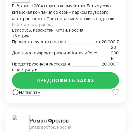
Работаю с 2014 года по всему Китаю. Есть русско-
китайская компания со своим парком грузового
автотранспорта. Предоставляем машины под ваши
Работает в странах
поставки. Свой офис и склад в Гуанчжоу, ИУ и
Беларусь, Казахстан, Китай, Россия
Маньчжурии. Занимаюсь оказанием различных услуг
+5 стран
в сфере внешней торговли.
Проверка качества товара
от
20 000 ₽
20
Доставка товаров и грузов из Китая в Россию, Казахстан, Беларусь, Таиланд, Вьетнам, Малайзию
000
₽
Предотгрузочная инспекция
20 000 ₽
ещё 3 услуги
ПРЕДЛОЖИТЬ ЗАКАЗ
Написать
Роман Фролов
Владивосток, Россия