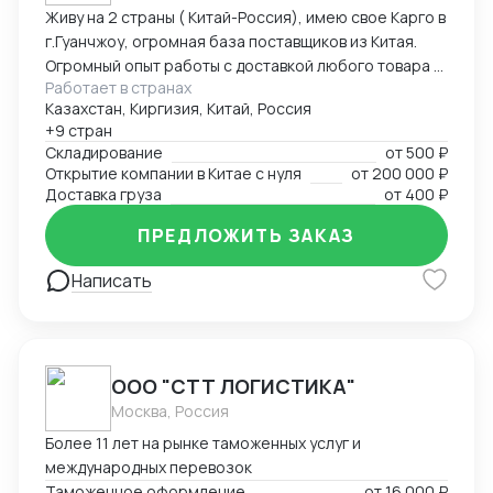
Живу на 2 страны ( Китай-Россия), имею свое Карго в
г.Гуанчжоу, огромная база поставщиков из Китая.
Огромный опыт работы с доставкой любого товара в
Работает в странах
Страны Средней Азии. Поиск, выкуп, валюта, обмен,
Казахстан, Киргизия, Китай, Россия
инспекция.
+9 стран
Складирование
от
500 ₽
Открытие компании в Китае с нуля
от
200 000 ₽
Доставка груза
от
400 ₽
ПРЕДЛОЖИТЬ ЗАКАЗ
Написать
ООО "СТТ ЛОГИСТИКА"
Москва, Россия
Более 11 лет на рынке таможенных услуг и
международных перевозок
Таможенное оформление
от
16 000 ₽