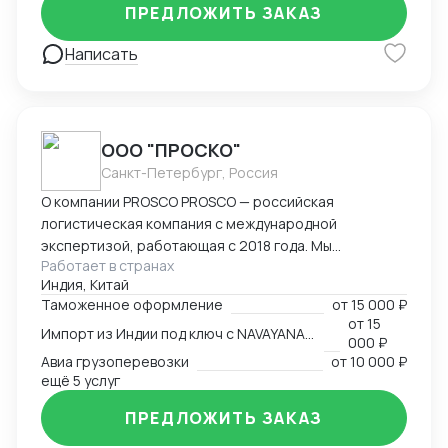
Америки. Знаком со всеми первичными документами
ПРЕДЛОЖИТЬ ЗАКАЗ
ВЭД.
Написать
ООО "ПРОСКО"
Санкт-Петербург, Россия
О компании PROSCO PROSCO — российская
логистическая компания с международной
экспертизой, работающая с 2018 года. Мы
Работает в странах
предоставляем полный цикл логистических и
Индия, Китай
внешнеэкономических услуг: от международных
Таможенное оформление
от
15 000 ₽
перевозок и таможенного оформления до
от
15
Импорт из Индии под ключ с NAVAYANA (Sber INDIA)
сопровождения и контрактной логистики. Основные
000 ₽
направления работы: международные перевозки
Авиа грузоперевозки
от
10 000 ₽
(авиа, авто, море, ж/д); складская логистика и
ещё 5 услуг
таможенное оформление; сопровождение ВЭД и
ПРЕДЛОЖИТЬ ЗАКАЗ
поиск производителей; работа с опасными,
сборными и негабаритными грузами. География