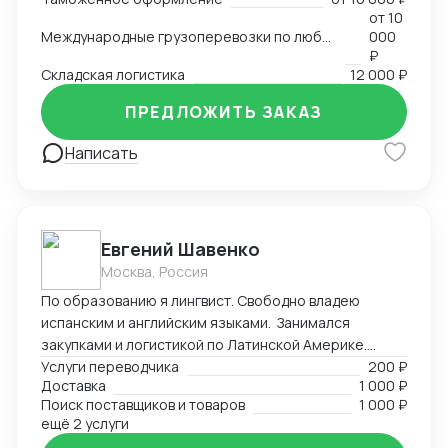
от
10
Международные грузоперевозки по любым маршрутам и любыми видами транспорта
000
₽
Складская логистика
12 000 ₽
ПРЕДЛОЖИТЬ ЗАКАЗ
Написать
Евгений Шавенко
Москва, Россия
По образованию я лингвист. Свободно владею
испанским и английским языками. Занимался
закупками и логистикой по Латинской Америке.
Координировал, вел переговоры по закупке,
Услуги переводчика
200 ₽
Доставка
1 000 ₽
согласовал цены DDP. Перевозил товары до складов
Поиск поставщиков и товаров
1 000 ₽
компании. В данный момент занимаюсь
ещё 2 услуги
организацией импорта в Российскую Федерацию из