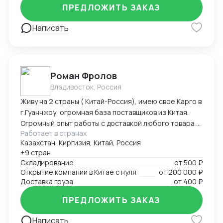
ПРЕДЛОЖИТЬ ЗАКАЗ
Написать
Роман Фролов
Владивосток, Россия
Живу на 2 страны ( Китай-Россия), имею свое Карго в
г.Гуанчжоу, огромная база поставщиков из Китая.
Огромный опыт работы с доставкой любого товара в
Работает в странах
Страны Средней Азии. Поиск, выкуп, валюта, обмен,
Казахстан, Киргизия, Китай, Россия
инспекция.
+9 стран
Складирование
от
500 ₽
Открытие компании в Китае с нуля
от
200 000 ₽
Доставка груза
от
400 ₽
ПРЕДЛОЖИТЬ ЗАКАЗ
Написать