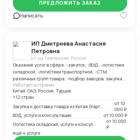
ПРЕДЛОЖИТЬ ЗАКАЗ
Написать
ИП Дмитриева Анастасия
Петровна
ст-ца. Гиагинская, Россия
Оказание услуг в сфере: -закупок; -ВЭД; -логистики
складской; -логистики транспортной; -СТМ
различных групп товара; -подбор заводов, закупка и
Работает в странах
доставка товара из Китая (КАРГО и Белый ввоз)
Китай, ОАЭ, Россия, Турция
Страны с которыми работаю по сей день: Европа,
+12 стран
США, ОАЭ, Турция, Китай, СНГ
от
10
Закупка и доставка товара из Китая (Карго и белый ввоз), услуги и консультации
000 ₽
ВЭД, услуги и консультации
от
10 000 ₽
от
10 000
Логистика складская, услуги и консультации
₽
ещё 4 услуги