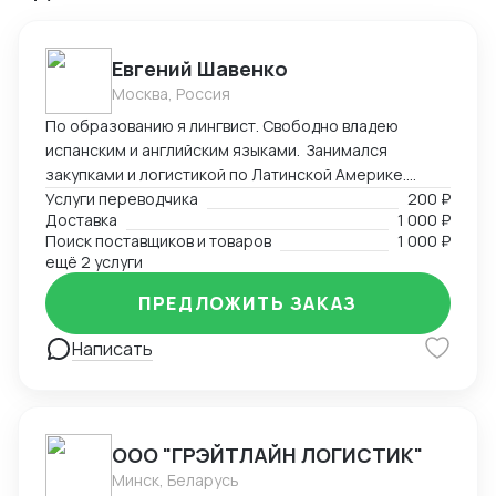
Евгений Шавенко
Москва, Россия
По образованию я лингвист. Свободно владею
испанским и английским языками. Занимался
закупками и логистикой по Латинской Америке.
Координировал, вел переговоры по закупке,
Услуги переводчика
200 ₽
Доставка
1 000 ₽
согласовал цены DDP. Перевозил товары до складов
Поиск поставщиков и товаров
1 000 ₽
компании. В данный момент занимаюсь
ещё 2 услуги
организацией импорта в Российскую Федерацию из
Америки. Знаком со всеми первичными документами
ПРЕДЛОЖИТЬ ЗАКАЗ
ВЭД.
Написать
ООО "ГРЭЙТЛАЙН ЛОГИСТИК"
Минск, Беларусь