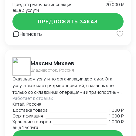
Предотгрузочная инспекция
20 000 ₽
ещё 3 услуги
ПРЕДЛОЖИТЬ ЗАКАЗ
Написать
Максим Михеев
Владивосток, Россия
Оказываем услуги по организации доставки. Эта
услуга включает ряд мероприятий, связанных не
только со складскими операциями и транспортным
Работает в странах
сопровождением. В нее также входит таможенное
Китай, Россия
оформление, помощь в заполнении необходимой
Доставка товара
1 000 ₽
сопроводительной и разрешительной
Сертификация
1 000 ₽
документации.
Хранение товаров
1 000 ₽
ещё 1 услуга