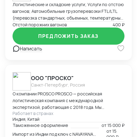
Логистические и складские услуги; Услуги по отстою
вагонов; Автомобильные грузоперевозки FTL/LTL
(перевозка стандартных, объемных, температурных
и сборных грузов); Железнодорожные перевозки
Отстой порожних вагонов
400 ₽
FCL/LCL — комплексные услуги с гарантией качества
ПРЕДЛОЖИТЬ ЗАКАЗ
и соблюдением сроков.
Написать
ООО "ПРОСКО"
Санкт-Петербург, Россия
О компании PROSCO PROSCO — российская
логистическая компания с международной
экспертизой, работающая с 2018 года. Мы
Работает в странах
предоставляем полный цикл логистических и
Индия, Китай
внешнеэкономических услуг: от международных
Таможенное оформление
от
15 000 ₽
перевозок и таможенного оформления до
от
15
Импорт из Индии под ключ с NAVAYANA (Sber INDIA)
сопровождения и контрактной логистики. Основные
000 ₽