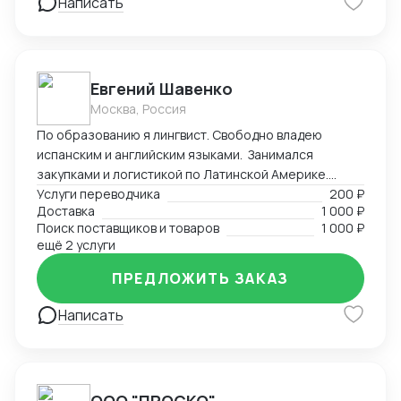
Написать
Евгений Шавенко
Москва, Россия
По образованию я лингвист. Свободно владею
испанским и английским языками. Занимался
закупками и логистикой по Латинской Америке.
Координировал, вел переговоры по закупке,
Услуги переводчика
200 ₽
Доставка
1 000 ₽
согласовал цены DDP. Перевозил товары до складов
Поиск поставщиков и товаров
1 000 ₽
компании. В данный момент занимаюсь
ещё 2 услуги
организацией импорта в Российскую Федерацию из
Америки. Знаком со всеми первичными документами
ПРЕДЛОЖИТЬ ЗАКАЗ
ВЭД.
Написать