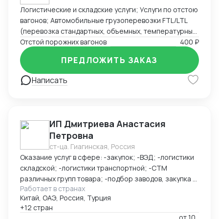
Логистические и складские услуги; Услуги по отстою
вагонов; Автомобильные грузоперевозки FTL/LTL
(перевозка стандартных, объемных, температурных
и сборных грузов); Железнодорожные перевозки
Отстой порожних вагонов
400 ₽
FCL/LCL — комплексные услуги с гарантией качества
ПРЕДЛОЖИТЬ ЗАКАЗ
и соблюдением сроков.
Написать
ИП Дмитриева Анастасия
Петровна
ст-ца. Гиагинская, Россия
Оказание услуг в сфере: -закупок; -ВЭД; -логистики
складской; -логистики транспортной; -СТМ
различных групп товара; -подбор заводов, закупка и
Работает в странах
доставка товара из Китая (КАРГО и Белый ввоз)
Китай, ОАЭ, Россия, Турция
Страны с которыми работаю по сей день: Европа,
+12 стран
США, ОАЭ, Турция, Китай, СНГ
от
10