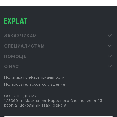
грузов и взаимодействием с китайскими
производителями. Мы сопровождаем клиентов в
форматах B2B и B2G, предоставляя надёжные и
прозрачные логистические решения под ключ.
ЗАКАЗЧИКАМ
СПЕЦИАЛИСТАМ
ПОМОЩЬ
О НАС
Политика конфиденциальности
Пользовательское соглашение
ООО «ПРОДРОМ»
123060
,
г. Москва
,
ул. Народного Ополчения, д. 43,
корп. 2, цокольный этаж, офис 8