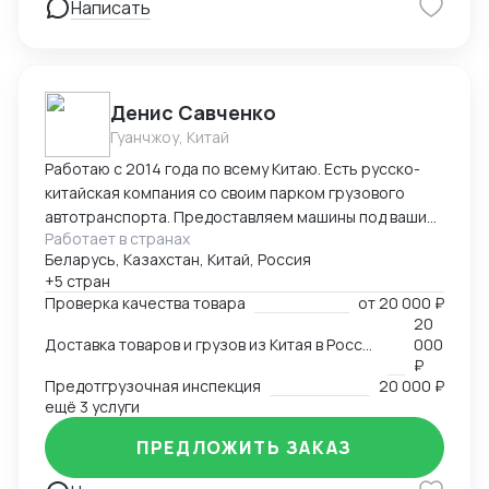
Написать
Денис Савченко
Гуанчжоу, Китай
Работаю с 2014 года по всему Китаю. Есть русско-
китайская компания со своим парком грузового
автотранспорта. Предоставляем машины под ваши
Работает в странах
поставки. Свой офис и склад в Гуанчжоу, ИУ и
Беларусь, Казахстан, Китай, Россия
Маньчжурии. Занимаюсь оказанием различных услуг
+5 стран
в сфере внешней торговли.
Проверка качества товара
от
20 000 ₽
20
Доставка товаров и грузов из Китая в Россию, Казахстан, Беларусь, Таиланд, Вьетнам, Малайзию
000
₽
Предотгрузочная инспекция
20 000 ₽
ещё 3 услуги
ПРЕДЛОЖИТЬ ЗАКАЗ