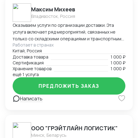
Максим Михеев
Владивосток, Россия
Оказываем услуги по организации доставки. Эта
услуга включает ряд мероприятий, связанных не
только со складскими операциями и транспортным
Работает в странах
сопровождением. В нее также входит таможенное
Китай, Россия
оформление, помощь в заполнении необходимой
Доставка товара
1 000 ₽
сопроводительной и разрешительной
Сертификация
1 000 ₽
документации.
Хранение товаров
1 000 ₽
ещё 1 услуга
ПРЕДЛОЖИТЬ ЗАКАЗ
Написать
ООО "ГРЭЙТЛАЙН ЛОГИСТИК"
Минск, Беларусь