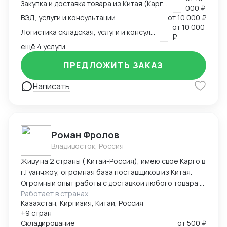
Закупка и доставка товара из Китая (Карго и белый ввоз), услуги и консультации
000 ₽
ВЭД, услуги и консультации
от
10 000 ₽
от
10 000
Логистика складская, услуги и консультации
₽
ещё 4 услуги
ПРЕДЛОЖИТЬ ЗАКАЗ
Написать
Роман Фролов
Владивосток, Россия
Живу на 2 страны ( Китай-Россия), имею свое Карго в
г.Гуанчжоу, огромная база поставщиков из Китая.
Огромный опыт работы с доставкой любого товара в
Работает в странах
Страны Средней Азии. Поиск, выкуп, валюта, обмен,
Казахстан, Киргизия, Китай, Россия
инспекция.
+9 стран
Складирование
от
500 ₽