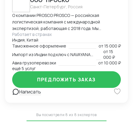
ООО "ПРОСКО"
Санкт-Петербург, Россия
О компании PROSCO PROSCO — российская
логистическая компания с международной
экспертизой, работающая с 2018 года. Мы
Работает в странах
предоставляем полный цикл логистических и
Индия, Китай
внешнеэкономических услуг: от международных
Таможенное оформление
от
15 000 ₽
перевозок и таможенного оформления до
от
15
Импорт из Индии под ключ с NAVAYANA (Sber INDIA)
сопровождения и контрактной логистики. Основные
000 ₽
направления работы: международные перевозки
Авиа грузоперевозки
от
10 000 ₽
(авиа, авто, море, ж/д); складская логистика и
ещё 5 услуг
таможенное оформление; сопровождение ВЭД и
ПРЕДЛОЖИТЬ ЗАКАЗ
поиск производителей; работа с опасными,
сборными и негабаритными грузами. География
Написать
присутствия: Офисы компании расположены в
ключевых логистических узлах: Россия (Санкт-
Петербург) — головной офис; Индия (
представительство NAVAYANA Trade & Logistics);
Вы посмотрели 8 из 8 экспертов
Китай ( PerlRiver) — собственное представительство
PROSCO. Офис обеспечивает прямой контроль за
поставками, инспекцией фабрик, консолидацией