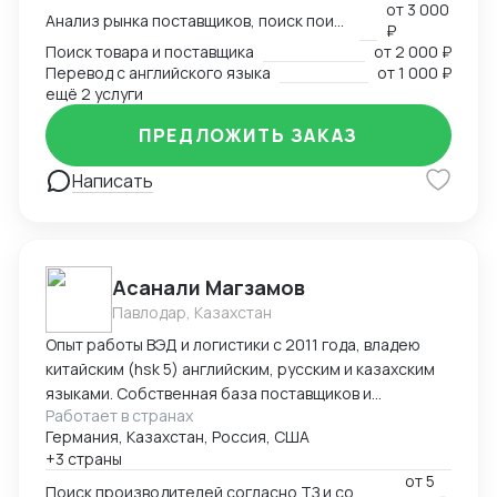
от
3 000
Анализ рынка поставщиков, поиск поиставщика
подготовку полного пакета документов. 🎯 Ценю
₽
задачи, где нужна не просто перевозка, а
Поиск товара и поставщика
от
2 000 ₽
проработка схемы: подбор кодов ТН ВЭД, расчёт
Перевод с английского языка
от
1 000 ₽
таможенных платежей, оптимизация валютных
ещё 2 услуги
переводов, сертификация, подготовка документов
ПРЕДЛОЖИТЬ ЗАКАЗ
для ФТС и банка. Готов брать как разовые
консультации и аудит действующих схем, так и
Написать
полное сопровождение поставок «под ключ».
Асанали Магзамов
Павлодар, Казахстан
Опыт работы ВЭД и логистики с 2011 года, владею
китайским (hsk 5) английским, русским и казахским
языками. Собственная база поставщиков и
Работает в странах
инспекторов для контроля качества. Опыт ведения
Германия, Казахстан, Россия, США
переговоров для получения оптимальных условий.
+3 страны
от
5
Поиск производителей согласно ТЗ и согласование условий поставки