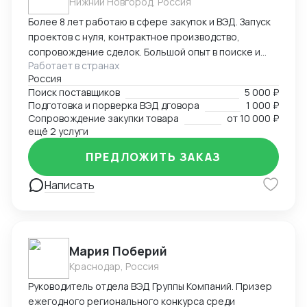
Нижний Новгород, Россия
ИИ, Miscrosoft office, 1С Предприятие, офисная
техника; английский (свободно); немецкий
Более 8 лет работаю в сфере закупок и ВЭД. Запуск
(начальный уровень)
проектов с нуля, контрактное производство,
сопровождение сделок. Большой опыт в поиске и
Работает в странах
подборе поставщиков из Китая по ТЗ заказчика.
Россия
Поиск поставщиков в сфере запчастей, одежды,
Поиск поставщиков
5 000 ₽
товаров для дома и электронике. Поиск
Подготовка и порверка ВЭД дговора
1 000 ₽
поставщиков, подбор и проверка благонадежности
Сопровождение закупки товара
от
10 000 ₽
фабрик, подготовка договоров, ведение закупки на
ещё 2 услуги
всех этапах, подготовка товаросопроводительной
ПРЕДЛОЖИТЬ ЗАКАЗ
документации. Перевод на "белую" закупку и импорт
с минимальным удорожанием товара.
Написать
Мария Поберий
Краснодар, Россия
Руководитель отдела ВЭД Группы Компаний. Призер
ежегодного регионального конкурса среди