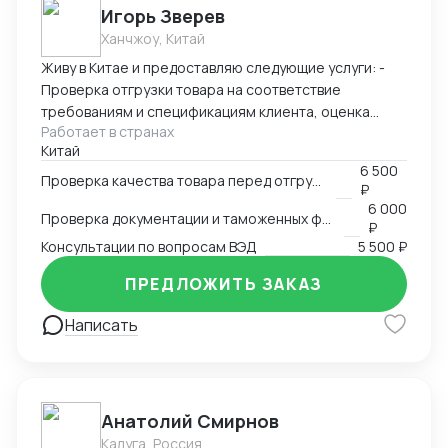
Игорь Зверев
Ханчжоу, Китай
Живу в Китае и предоставляю следующие услуги: -
Проверка отгрузки товара на соответствие
требованиям и спецификациям клиента, оценка
Работает в странах
правильности документации и упаковки товара. -
Китай
Проверка соответствия товара таможенным и
6 500
транспортным нормам. - Консультации по вопросам
Проверка качества товара перед отгрузкой
₽
импорта и экспорта товаров.
6 000
Проверка документации и таможенных формальностей
₽
Консультации по вопросам ВЭД
5 500 ₽
ПРЕДЛОЖИТЬ ЗАКАЗ
Написать
Анатолий Смирнов
Калуга, Россия