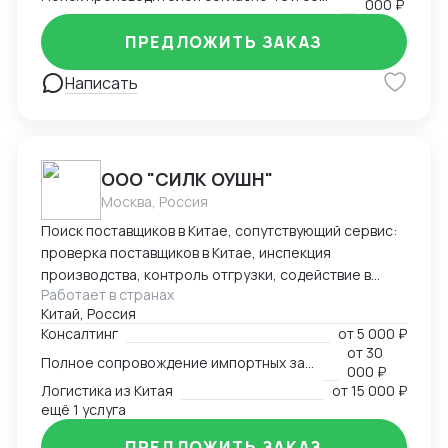
000 ₽
ПРЕДЛОЖИТЬ ЗАКАЗ
Написать
ООО "СИЛК ОУШН"
Москва, Россия
Поиск поставщиков в Китае, сопутствующий сервис:
проверка поставщиков в Китае, инспекция
производства, контроль отгрузки, содействие в
Работает в странах
заключении контрактов. Организация логистики
Китай, Россия
всеми видами транспорта, содействие в
Консалтинг
от
5 000 ₽
таможенном оформлении, сервисная логистика
от
30
Полное сопровождение импортных закупок в Китае
"door to door". Опыт работы более 15 лет, широкая
000 ₽
номенклатура грузов.
Логистика из Китая
от
15 000 ₽
ещё 1 услуга
ПРЕДЛОЖИТЬ ЗАКАЗ