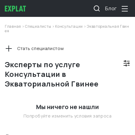
Блог
Главная
>
Специалисты
>
Консультации
>
Экваториальная Гвин
ея
Стать специалистом
Эксперты по услуге
Консультации в
Экваториальной Гвинее
Мы ничего не нашли
Попробуйте изменить условия запроса