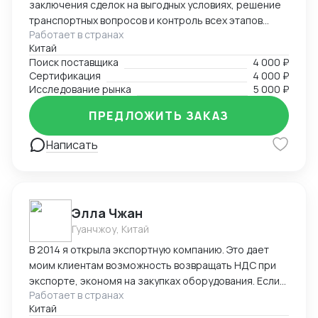
заключения сделок на выгодных условиях, решение
транспортных вопросов и контроль всех этапов
Работает в странах
сотрудничества с иностранными партнерами.
Китай
Поиск поставщика
4 000 ₽
Сертификация
4 000 ₽
Исследование рынка
5 000 ₽
ПРЕДЛОЖИТЬ ЗАКАЗ
Написать
Элла Чжан
Гуанчжоу, Китай
В 2014 я открыла экспортную компанию. Это дает
моим клиентам возможность возвращать НДС при
экспорте, экономя на закупках оборудования. Если
Работает в странах
вы собираетесь в Китай на выставку, семинар,
Китай
конференцию или для проведения бизнес-встреч, и