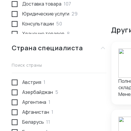
Доставка товара
107
Юридические услуги
29
Консультации
50
Друг
Хранение товаров
8
Поиск товара и поставщика
259
Страна специалиста
Доставка пассажирами
1
Проведение переговоров
56
Поиск страны
Сотрудники за границей
9
Полн
Австрия
1
Разработка и производство
23
склад
Азербайджан
5
Проверка поставщика
41
подг
Мене
тамо
Аргентина
1
Участие в выставках
50
валют
Афганистан
1
Анализ рынка
34
Авто
Беларусь
11
Консалтинг по интеллектуальной
5
собственности