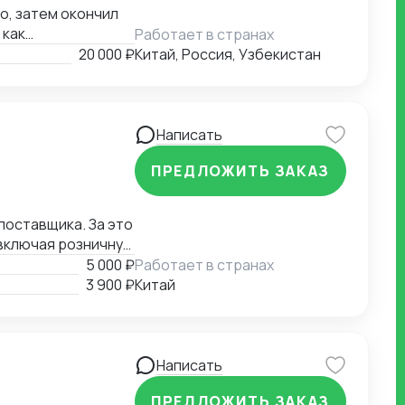
бо, затем окончил
 как
Работает в странах
даванием
20 000 ₽
Китай, Россия, Узбекистан
вовал в
и, я проводил
м и оценку
укрепил мои навыки
Написать
сов в Китае.
ПРЕДЛОЖИТЬ ЗАКАЗ
транцам, работа с
едение деловых
ачества перед
поставщика. За это
й и коммерческой
 включая розничную
льных технологий
тавщиков для
5 000 ₽
Работает в странах
успешные сделки.
3 900 ₽
Китай
Написать
ПРЕДЛОЖИТЬ ЗАКАЗ