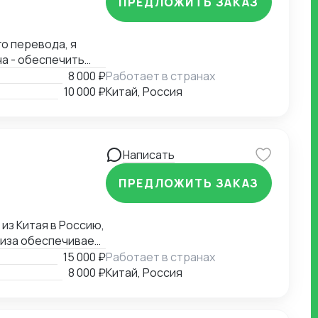
ПРЕДЛОЖИТЬ ЗАКАЗ
о перевода, я
ча - обеспечить
борот, чтобы
8 000 ₽
Работает в странах
10 000 ₽
Китай, Россия
Написать
ПРЕДЛОЖИТЬ ЗАКАЗ
из Китая в Россию,
тиза обеспечивает
ыми рисками и
15 000 ₽
Работает в странах
нтов и
8 000 ₽
Китай, Россия
профессионализма