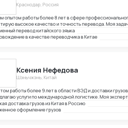
Краснодар, Россия
м опытом работы более 8 лет в сфере профессиональног
тирую высокое качество и точность перевода. Моя зада
й и качественный перевод с китайского на русский и нао
менный перевод китайского зяыка
новить эффективную коммуникацию между клиентами.
овождение в качестве переводчика в Китае
Ксения Нефедова
Шэньчжэнь, Китай
том работы более 9 лет в области ВЭД и доставки грузов 
длагаю услуги по международной логистике. Моя экспер
ктивную и надежную организацию доставки, с минимальн
ая доставка грузов из Китая в Россию
ржками. Приоритет - удовлетворение потребностей клие
женное оформление грузов
осрочное сотрудничество с гарантией высокого уровня 
ества услуг.