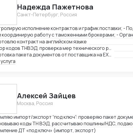
ю в задачу и умею работать с людьми. Буду рада сотруд
Надежда Пажетнова
Санкт-Петербург, Россия
ролирую исполнение контрактов и график поставки; - Подбираю коды ТН
координирую работу с таможенными брокерами; - Организую
фикацию и взаимодействие с аккредитованными органами; - Сни
товлю контракт на английском языке
ы за счёт оптимизации логистики и правильного кода; - Обеспечиваю
Подбор кодов ТНВЭД, проверка мер технического регулирования, запретов и ограничений
ческую чистоту сделок, точность инвойсов, упаковочны
Подготовка пакета документов от поставщика на EXW, FCA, CIF, FOB
рактов.
 услуга
Алексей Зайцев
Москва, Россия
мляю импорт/экспорт “под ключ”: проверяю пакет докум
новываю коды ТН ВЭД, рассчитываю пошлины/НДС, подаю 
иску до выпуска. Сильные товарные группы — электрони
мление ДТ «под ключ» (импорт, экспорт)