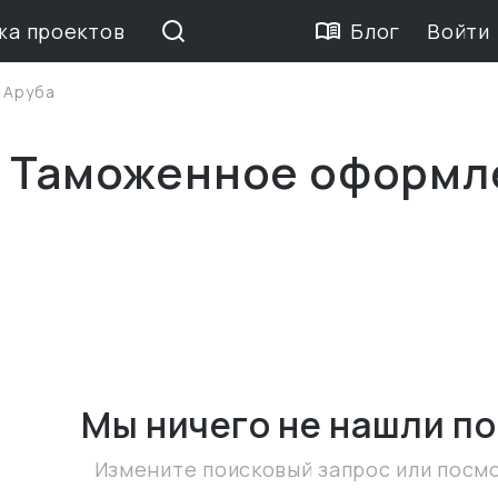
жа проектов
Блог
Войти
>
Аруба
е Таможенное оформл
Мы ничего не нашли
по
Измените поисковый запрос или посм