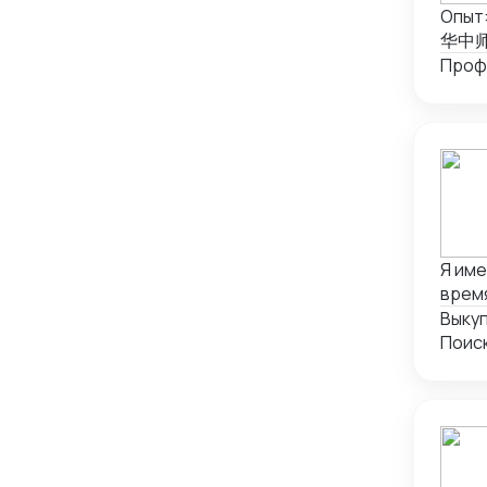
Опыт:
华中师范
иност
китай
межд
аудит
соотв
дело
Ключ
фоне
перег
Я име
отпр
время
сфер
торго
Выку
в обу
клиен
Поис