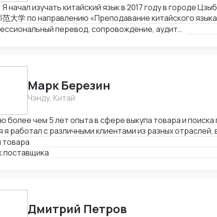
 Я начал изучать китайский язык в 2017 году в городе Цзы
大学 по направлению «Преподавание китайского языка
ранного». Прожил в Китае восемь лет, занимался препо
Профессиональный перевод, сопровождение, аудит и инспекция товаров, подбор партнёров, консультации по импорту/экспорту
ского языка иностранцам, работал переводчиком и участ
ународных проектах. Кроме педагогической деятельност
ы китайских заводов, инспекции товаров перед экспорто
етствия продукции требованиям заказчиков. Этот опыт 
вой коммуникации и понимание производственных процес
Марк Березин
евые компетенции: Преподавание китайского языка инос
Чэнду, Китай
тикой и устной речью. Межкультурная коммуникация и в
оворов. Аудит заводов, инспекция товаров, контроль к
ю более чем 5 лет опыта в сфере выкупа товара и поиска 
авкой. Перевод (устный и письменный) в образовательно
 я работал с различными клиентами из разных отраслей,
ах. Использование цифровых инструментов и образовате
влю, электронику, моду и другие. Я успешно находил пос
п товара
чении.
тов, помогал им получить выгодные условия и заключал 
к поставщика
Дмитрий Петров