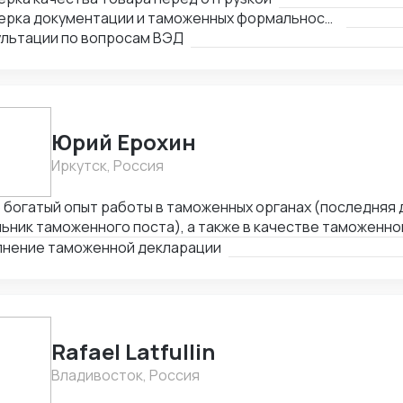
тоятельность, аналитическое мышление. Готова к высок
портным нормам. - Консультации по вопросам импорта и
Проверка документации и таможенных формальностей
номии. Нацелена на стабильное и взаимовыгодное сотруд
ультации по вопросам ВЭД
Юрий Ерохин
Иркутск, Россия
богатый опыт работы в таможенных органах (последняя 
ьник таможенного поста), а также в качестве таможенно
высших образования - таможенное дело и юриспруденция.
лнение таможенной декларации
Rafael Latfullin
Владивосток, Россия