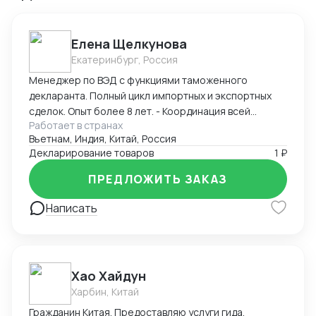
Елена Щелкунова
Екатеринбург, Россия
Менеджер по ВЭД с функциями таможенного
декларанта. Полный цикл импортных и экспортных
сделок. Опыт более 8 лет. - Координация всей
Работает в странах
цепочки поставок. Взаимодействие с: -
Вьетнам, Индия, Китай, Россия
Поставщиками, - Транспортными компаниями и -
Декларирование товаров
1 ₽
органами по Сертификации. - Определение кода ТН
ВЭД, расчет пошлины и таможенных платежей,
ПРЕДЛОЖИТЬ ЗАКАЗ
расчет себестоимости поставки товара. -
Прохождение таможенного контроля.
Написать
Самостоятельная подача Деклараций.
Хао Хайдун
Харбин, Китай
Гражданин Китая. Предоставляю услуги гида,