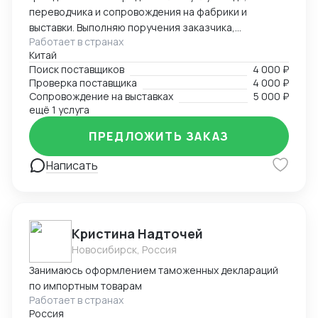
переводчика и сопровождения на фабрики и
выставки. Выполняю поручения заказчика,
Работает в странах
представляю интересы компании в Китае. Оказываю
Китай
услуги по контролю качества продукции и загрузке
Поиск поставщиков
4 000 ₽
контейнеров. Опыт работы во внешнеэкономической
Проверка поставщика
4 000 ₽
деятельности — более 5 лет. Опыт работы
Сопровождение на выставках
5 000 ₽
переводчиком — более 10 лет. Есть личный
ещё 1 услуга
автомобиль. Имею опыт работы на
ПРЕДЛОЖИТЬ ЗАКАЗ
производственных предприятиях. Занимаюсь
поиском и заказом брендовых часов, сумок, одежды
Написать
и других товаров. Также организую поиск
производства необходимого товара под брендом
или без бренда заказчика, контролирую технологии
и процессы производства для обеспечения качества
продукции.
Кристина Надточей
Новосибирск, Россия
Занимаюсь оформлением таможенных деклараций
по импортным товарам
Работает в странах
Россия