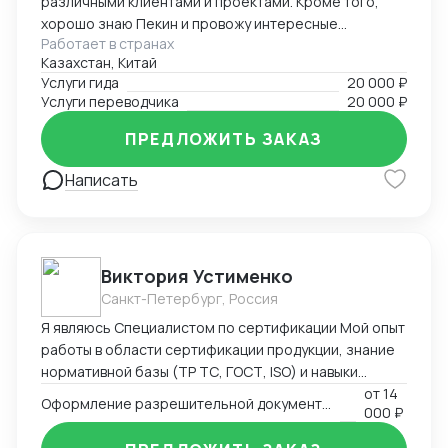
различными клиентами и проектами. Кроме того,
хорошо знаю Пекин и провожу интересные
Работает в странах
экскурсии как гид-энтузиаст. Ответственно подхожу
Казахстан, Китай
к работе, помогаю гостям чувствовать себя
Услуги гида
20 000 ₽
уверенно и комфортно в любой ситуации.
Услуги переводчика
20 000 ₽
ПРЕДЛОЖИТЬ ЗАКАЗ
Написать
Виктория Устименко
Санкт-Петербург, Россия
Я являюсь Специалистом по сертификации Мой опыт
работы в области сертификации продукции, знание
нормативной базы (ТР ТС, ГОСТ, ISO) и навыки
взаимодействия с органами по сертификации
от
14
Оформление разрешительной документации - Сертификаты и декларации
000 ₽
позволяют мне эффективно решать задачи по
подтверждению соответствия продукции