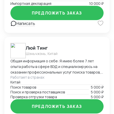
Импортная декларация
10 000 ₽
ПРЕДЛОЖИТЬ ЗАКАЗ
Написать
Люй Тинг
Шэньчжэнь, Китай
Общая информация о себе: Я имею более 7 лет
опыта работы в сфере ВЭД и специализируюсь на
оказании профессиональных услуг поиска товаров,
Работает в странах
поставщиков и проверке отгрузки в Китае. Мой опыт
Китай
и знания в области ВЭД позволяют мне эффективно
Поиск товаров
5 000 ₽
справляться с различными задачами, связанными с
Поиск и проверка поставщиков
5 000 ₽
международной торговлей. Я стремлюсь к
Проверка отгрузки товара
5 000 ₽
достижению высоких результатов, обеспечивая
клиентам надежность, точность и качество услуг.
ПРЕДЛОЖИТЬ ЗАКАЗ
Заказывая мои услуги, клиенты получают