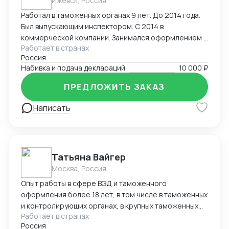
Ижевск, Россия
Работал в таможенных органах 9 лет. До 2014 года.
Был выпускающим инспектором. С 2014 в
коммерческой компании. Занимался оформлением и
Работает в странах
выпуском деклараций. Досмотры, оформление
Россия
разрешительных документов, корректировки ДТ
Набивка и подача деклараций
10 000 ₽
после выпуска товара, КТС. Широкий перечень
оформляемых грузов- редкоземельные материалы,
ПРЕДЛОЖИТЬ ЗАКАЗ
оборудование, химия, части БПЛА.
Написать
Татьяна Вайгер
Москва, Россия
Опыт работы в сфере ВЭД и таможенного
оформления более 18 лет, в том числе в таможенных
и контролирующих органах, в крупных таможенных
Работает в странах
представителях. Сопровождение полного цикла
Россия
таможенного оформления и консультирование на