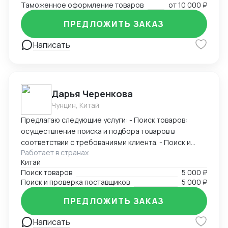
Таможенное оформление товаров
от
10 000 ₽
направлению.
ПРЕДЛОЖИТЬ ЗАКАЗ
Написать
Дарья Черенкова
Чунцин, Китай
Предлагаю следующие услуги: - Поиск товаров:
осуществление поиска и подбора товаров в
соответствии с требованиями клиента. - Поиск и
Работает в странах
проверка поставщиков: исследование и проверка
Китай
надежности и качества потенциальных поставщиков
Поиск товаров
5 000 ₽
товаров. Я имею широкую сеть контактов в
Поиск и проверка поставщиков
5 000 ₽
различных отраслях. Моими клиентами были как
крупные компании, так и малые предприятия.
ПРЕДЛОЖИТЬ ЗАКАЗ
Заказывая услуги у меня, вы можете быть уверены в
получении высококачественных и надежных
Написать