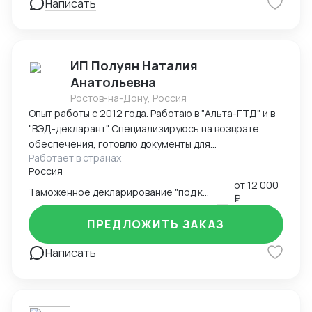
Написать
ИП Полуян Наталия
Анатольевна
Ростов-на-Дону, Россия
Опыт работы с 2012 года. Работаю в "Альта-ГТД" и в
"ВЭД-декларант". Специализируюсь на возврате
обеспечения, готовлю документы для
Работает в странах
подтверждения таможенной стоимости с
Россия
вероятностью одобрения таможней 98%. Ищу
от
12 000
партнерство со специалистами по поиску товаров за
Таможенное декларирование "под ключ"
₽
рубежом, перевозчиками - готов оформлять товары
вашим заказчикам на взаимовыгодных условиях.
ПРЕДЛОЖИТЬ ЗАКАЗ
Написать