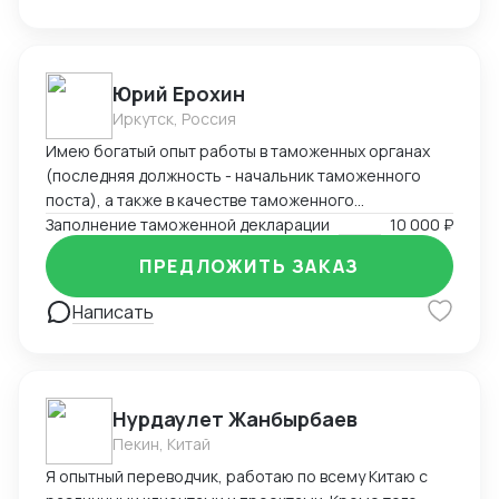
решений, сосредоточенных на вашей уникальной
потребности.
Юрий Ерохин
Иркутск, Россия
Имею богатый опыт работы в таможенных органах
(последняя должность - начальник таможенного
поста), а также в качестве таможенного
представителя. Два высших образования -
Заполнение таможенной декларации
10 000 ₽
таможенное дело и юриспруденция.
ПРЕДЛОЖИТЬ ЗАКАЗ
Написать
Нурдаулет Жанбырбаев
Пекин, Китай
Я опытный переводчик, работаю по всему Китаю с