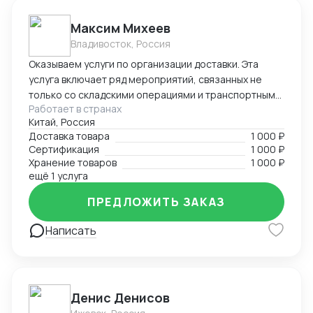
Максим Михеев
Владивосток, Россия
Оказываем услуги по организации доставки. Эта
услуга включает ряд мероприятий, связанных не
только со складскими операциями и транспортным
Работает в странах
сопровождением. В нее также входит таможенное
Китай, Россия
оформление, помощь в заполнении необходимой
Доставка товара
1 000 ₽
сопроводительной и разрешительной
Сертификация
1 000 ₽
документации.
Хранение товаров
1 000 ₽
ещё 1 услуга
ПРЕДЛОЖИТЬ ЗАКАЗ
Написать
Денис Денисов