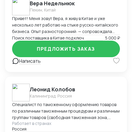
Вера Недельнюк
Пекин, Китай
Привет! Меня зовут Вера, я живу в Китае и уже
несколько лет работаю на стыке русско-китайского
бизнеса. Опыт разносторонний: — сопровождала
туристов и бизнес-группы, — работала байером
Поиск поставщика в Китае под ключ
5 000 ₽
(поиск товаров, переговоры, логистика), — помогала
ПРЕДЛОЖИТЬ ЗАКАЗ
с закупками, документами и отправками, —
преподавала китайский и русский, — занималась
Написать
продажами на Wildberries, — вела китайский блог.
Свободно говорю по-китайски (HSK 5), разбираюсь в
переговорах, логистике, документах, отлично
понимаю реалии обеих стран. Я организованная,
Леонид Колобов
быстро вникаю в задачу и умею работать с людьми.
Калининград, Россия
Буду рада сотрудничеству!
Специалист по таможенному оформлению товаров
по различным таможенным процедурам и различным
группам товаров (свободная таможенная зона,
Работает в странах
экспорт, импорт, реэкспорт, реимпорт, таможенный
Россия
склад и и.д.) Опыт 23 года. Имею свое ИП по этому