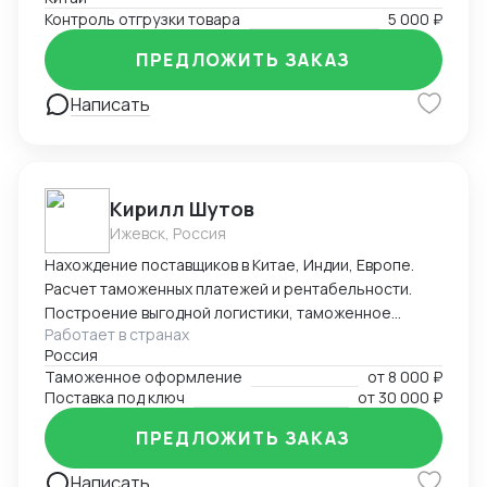
качества отгрузки разнообразных товаров, от
Контроль отгрузки товара
5 000 ₽
потребительских товаров до промышленного
оборудования.
ПРЕДЛОЖИТЬ ЗАКАЗ
Написать
Кирилл Шутов
Ижевск, Россия
Нахождение поставщиков в Китае, Индии, Европе.
Расчет таможенных платежей и рентабельности.
Построение выгодной логистики, таможенное
Работает в странах
оформление.
Россия
Таможенное оформление
от
8 000 ₽
Поставка под ключ
от
30 000 ₽
ПРЕДЛОЖИТЬ ЗАКАЗ
Написать