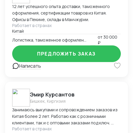
12 лет успешного опыта доставки, таможенного
оформления, сертификации товаров из Китая.
Офисы в Пекине, склады в Манчжурии.
Работает в странах
Китай
от
30 000
Логистика, таможенное оформление
₽
ПРЕДЛОЖИТЬ ЗАКАЗ
Написать
Эмир Курсантов
Бишкек, Киргизия
Занимаюсь выкупами и сопровождением заказов из
Китая более 2 лет. Работаю как с розничными
клиентами, так и с оптовыми заказами под ключ.
Работает в странах
Основные компетенции: Поиск надёжных