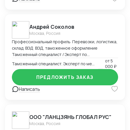
Андрей Соколов
Москва, Россия
Профессиональный профиль Перевозки, логистика,
склад, ВЭД ВЭД, таможенное оформление
Таможенный специалист / Эксперт по
международной логистике Профессиональный
от
5
Таможенный специалист. Эксперт по международной логистике
000 ₽
профиль Специалист с 20-летним опытом в
таможенном оформлении, ВЭД и логистике. Полный
ПРЕДЛОЖИТЬ ЗАКАЗ
цикл сопровождения внешнеторговых операций — от
составления контракта до декларирования и
Написать
доставки груза. Ключевые компетенции 1.
Таможенное оформление Полный цикл
таможенного декларирования (ДТ) для юрлиц, ИП,
физлиц Расчет и оптимизация таможенных платежей
ООО "ЛАНЦЗЯНЬ ГЛОБАЛ РУС"
(пошлина, НДС, акцизы) Оспаривание решений
Москва, Россия
таможни, возмещение излишне уплаченных