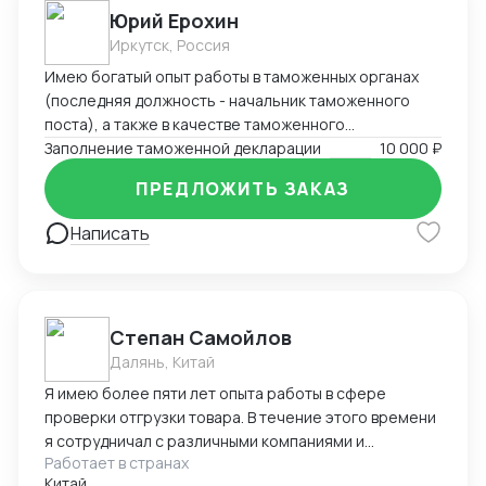
Юрий Ерохин
Иркутск, Россия
Имею богатый опыт работы в таможенных органах
(последняя должность - начальник таможенного
поста), а также в качестве таможенного
представителя. Два высших образования -
Заполнение таможенной декларации
10 000 ₽
таможенное дело и юриспруденция.
ПРЕДЛОЖИТЬ ЗАКАЗ
Написать
Степан Самойлов
Далянь, Китай
Я имею более пяти лет опыта работы в сфере
проверки отгрузки товара. В течение этого времени
я сотрудничал с различными компаниями и
Работает в странах
фабриками, осуществляя контроль и обеспечение
Китай