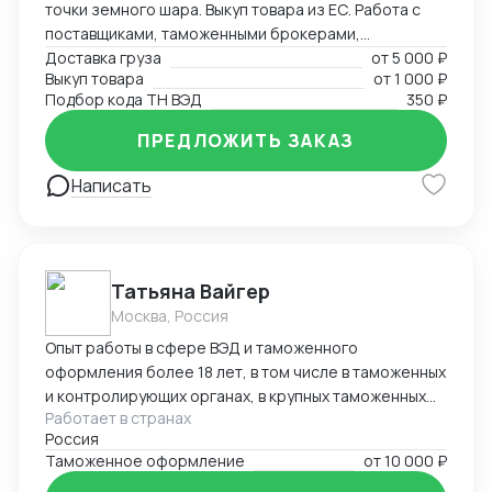
точки земного шара. Выкуп товара из ЕС. Работа с
поставщиками, таможенными брокерами,
перевозчиками. Создание и редактирование
Доставка груза
от
5 000 ₽
Выкуп товара
от
1 000 ₽
документов (любых (прям любых)) под ваши нужды.
Подбор кода ТН ВЭД
350 ₽
ПРЕДЛОЖИТЬ ЗАКАЗ
Написать
Татьяна Вайгер
Москва, Россия
Опыт работы в сфере ВЭД и таможенного
оформления более 18 лет, в том числе в таможенных
и контролирующих органах, в крупных таможенных
Работает в странах
представителях. Сопровождение полного цикла
Россия
таможенного оформления и консультирование на
Таможенное оформление
от
10 000 ₽
любом этапе, подтверждение таможенной