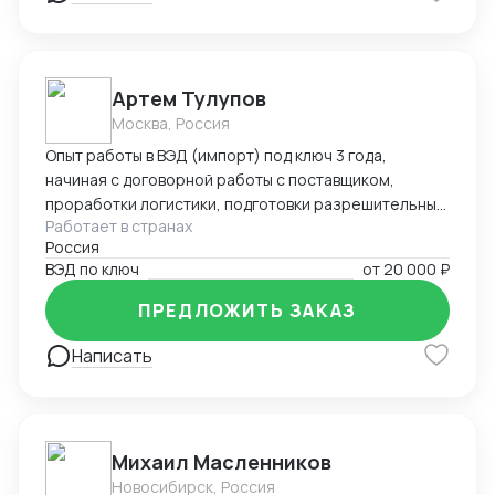
Артем Тулупов
Москва, Россия
Опыт работы в ВЭД (импорт) под ключ 3 года,
начиная с договорной работы с поставщиком,
проработки логистики, подготовки разрешительных
Работает в странах
документов (ТРТС и т.д.) оформления таможенной
Россия
декларации и доставки товара клиенту по
ВЭД по ключ
от
20 000 ₽
необходимому адресу в РФ
ПРЕДЛОЖИТЬ ЗАКАЗ
Написать
Михаил Масленников
Новосибирск, Россия