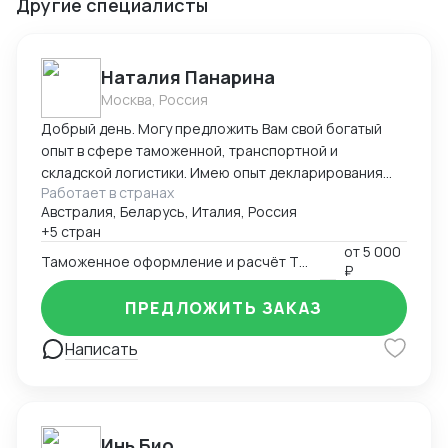
Другие специалисты
Наталия Панарина
Москва, Россия
Добрый день. Могу предложить Вам свой богатый
опыт в сфере таможенной, транспортной и
складской логистики. Имею опыт декларирования
Работает в странах
парфюмерно-косметической продукции с 2016-ого
Австралия, Беларусь, Италия, Россия
года. Работаю в программе Альта-ГТД, Заполнитель.
+5 стран
На протяжении всей своей деятельности связана с
от
5 000
получением разрешительной документации,
Таможенное оформление и расчёт ТН ВЭД
₽
документооборотом в области таможенной и
транспортной логистики, сотрудничеством с
ПРЕДЛОЖИТЬ ЗАКАЗ
иностранными поставщиками и закупкой товара.
Написать
Занимаюсь оптимизацией складских запасов и
управляю цепями поставок. Работаю в системе
Честный Знак и генерирую коды маркировки для
выполнения требований по обороту парфюмерно-
косметической продукции. С уважением, Наталия
Инь Био