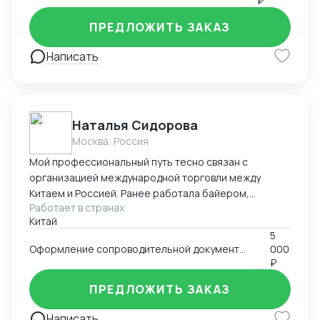
₽
отгрузки.
ПРЕДЛОЖИТЬ ЗАКАЗ
Написать
Наталья Сидорова
Москва, Россия
Мой профессиональный путь тесно связан с
организацией международной торговли между
Китаем и Россией. Ранее работала байером,
Работает в странах
отправляла на территорию РФ товары различных
Китай
ниш (детские товары, одежда, мебель, техника).
5
Самостоятельно занималась поиском товаров на
Оформление сопроводительной документации для таможенных органов РФ
000
китайских площаках, вела переговоры с фабриками и
₽
организовывала логистику. В настоящее время я
работаю в автосалоне «AutoLuxUnion», где
ПРЕДЛОЖИТЬ ЗАКАЗ
полностью сопровождаю вопросы импорта: от
Написать
подготовки полного пакета таможенных документов