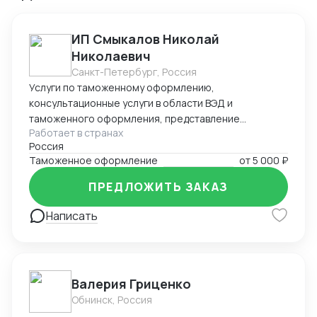
ИП Смыкалов Николай
Николаевич
Санкт-Петербург, Россия
Услуги по таможенному оформлению,
консультационные услуги в области ВЭД и
таможенного оформления, представление
Работает в странах
интересов на таможенных постах, услуги
Россия
международной и внутрироссийской логистики. Опыт
Таможенное оформление
от
5 000 ₽
в данной сфере с 2011г.
ПРЕДЛОЖИТЬ ЗАКАЗ
Написать
Валерия Гриценко
Обнинск, Россия