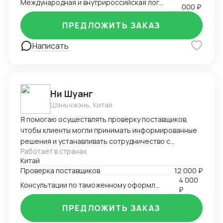
Международная и внутрироссийская логистика (мультимодальная)
— бухгалтерский аутсорсинг; — получение
000 ₽
разрешительной документации: сертификаты,
ПРЕДЛОЖИТЬ ЗАКАЗ
разрешения.
Написать
Ни Шуанг
Шэньчжэнь, Китай
Я помогаю осуществлять проверку поставщиков,
чтобы клиенты могли принимать информированные
решения и устанавливать сотрудничество с
Работает в странах
надежными и квалифицированными партнерами.
Китай
Произвожу тщательный анализ рынка и имею
Проверка поставщиков
12 000 ₽
прочные связи с местными поставщиками и
4 000
Консультации по таможенному оформлению
таможенными органами. Я глубоко понимаю
₽
требования и сложности, с которыми сталкиваются
предприниматели и компании, осуществляющие
ПРЕДЛОЖИТЬ ЗАКАЗ
международную торговлю. Я также готова