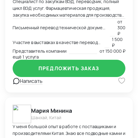
Специалист по закупкам ВЭД, переводчик, полный
цикл ВЭД услуг. Фармацевтическая продукция,
закупка необходимых материалов для производства
дженериков - субстанции АФC, сырье и т.д.
от
Письменный перевод технической документации, счетов, сертификатов, MSDS и любых других документов
300
₽
1 500
Участие в выставках в качестве переводчика
₽
Представитель компании
от
150 000 ₽
ещё 1 услуга
ПРЕДЛОЖИТЬ ЗАКАЗ
Написать
Мария Минина
Шанхай, Китай
У меня большой опыт в работе с поставщиками и
производителями Китая. Знаю все подводные камни и