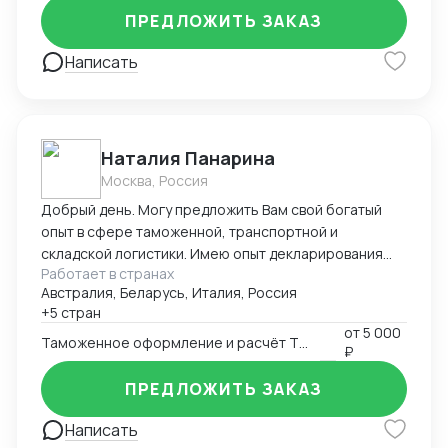
ПРЕДЛОЖИТЬ ЗАКАЗ
Написать
Наталия Панарина
Москва, Россия
Добрый день. Могу предложить Вам свой богатый
опыт в сфере таможенной, транспортной и
складской логистики. Имею опыт декларирования
Работает в странах
парфюмерно-косметической продукции с 2016-ого
Австралия, Беларусь, Италия, Россия
года. Работаю в программе Альта-ГТД, Заполнитель.
+5 стран
На протяжении всей своей деятельности связана с
от
5 000
получением разрешительной документации,
Таможенное оформление и расчёт ТН ВЭД
₽
документооборотом в области таможенной и
транспортной логистики, сотрудничеством с
ПРЕДЛОЖИТЬ ЗАКАЗ
иностранными поставщиками и закупкой товара.
Написать
Занимаюсь оптимизацией складских запасов и