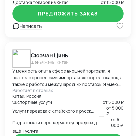
Доставка товаров из Китая.
от
15 000 ₽
ПРЕДЛОЖИТЬ ЗАКАЗ
Написать
Cюэчэн Цинь
Шэньчжэнь, Китай
У меня есть опыт в сфере внешней торговли, я
знаком с процессами импорта и экспорта товаров, а
также с работой международных поставок. Я умею
Работает в странах
вести переговоры с зарубежными партнерами,
Китай, Россия
заключать контракты, а также решать вопросы,
Экспортные услуги
от
5 000 ₽
связанные с логистикой и таможней. Могу
от
5 000
Услуги перевода с китайского и русского языков
предоставить консультации по внешней торговле.
₽
от
5
Подготовка и перевод международных договоров (русский-китайский)
000 ₽
ещё 1 услуга