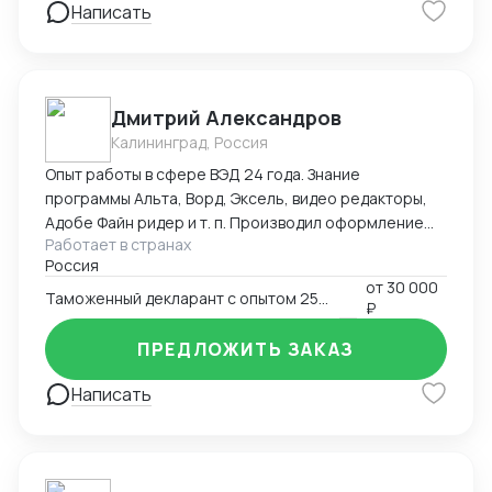
Написать
предоставить свои услуги на любом
географическом объекте в Китае.
Дмитрий Александров
Калининград, Россия
Опыт работы в сфере ВЭД 24 года. Знание
программы Альта, Ворд, Эксель, видео редакторы,
Адобе Файн ридер и т. п. Производил оформление
Работает в странах
Экспорта, Импорта, Реэкспорта, Таможенный
Россия
транзит,Помогаю при сборе документов для КТС,
от
30 000
Ввоз образцов для испытаний. Производил
Таможенный декларант с опытом 25 лет
₽
оформление Деклараций соответствия,
Сертификатов, СГР. Оформлял сельхоз технику в
ПРЕДЛОЖИТЬ ЗАКАЗ
ассортименте, строительный крепёж(порядка 500
артикулов), электро инструмент,
Написать
лесоматериалы(пиловочник, доска). Произвожу
полный мониторинг всех сопроводительных
документов, знание ИНКОТЕРМС, Подбираю коды
ВЭД. Подготавливаю пакет документов для отгрузки.