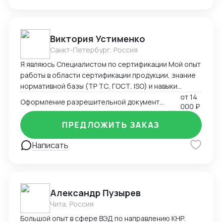
управляю цепями поставок. Работаю в системе
Честный Знак и генерирую коды маркировки для
выполнения требований по обороту парфюмерно-
косметической продукции. С уважением, Наталия
Виктория Устименко
Панарина +7 (929) 651-08-51
Санкт-Петербург, Россия
Я являюсь Специалистом по сертификации Мой опыт
работы в области сертификации продукции, знание
нормативной базы (ТР ТС, ГОСТ, ISO) и навыки
взаимодействия с органами по сертификации
от
14
Оформление разрешительной документации - Сертификаты и декларации
000 ₽
позволяют мне эффективно решать задачи по
подтверждению соответствия продукции
ПРЕДЛОЖИТЬ ЗАКАЗ
установленным требованиям. Оформляю
техническую документацию и консультирую по
Написать
вопросам
Александр Пузырев
Чита, Россия
Большой опыт в сфере ВЭД по направлению КНР.