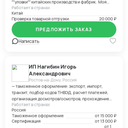
""уловки"" китайских производств и фабрик. Моя
Работает в странах
основная задача заключается в проверке отгрузки
Китай
товаров на соответствие договору и контроле
Проверка товарной отгрузки.
20 000 ₽
качества и количества товаров при отгрузке. Я также
контролирую количество товаров, чтобы убедиться,
ПРЕДЛОЖИТЬ ЗАКАЗ
что оно соответствует оговоренным условиям.
Написать
ИП Нагибин Игорь
Александрович
Ростов-на-Дону, Россия
— таможенное оформление: экспорт, импорт,
транзит, подбор кодов ТНВЭД, расчет платежей,
организация досмотров/осмотров, прохождение
Работает в странах
доп. проверок, возврат обеспечения; — логистика:
Россия
авто, авиа, морской транспорт, ж/д; — консалтинг
Таможенное оформление
от
15 000 ₽
и сопровождение по таможенным процедурам,
Сертификация
от
13 000 ₽
валютному контролю и бухгалтерии;
от
1