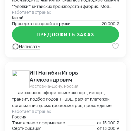
""уловки"" китайских производств и фабрик. Моя
Работает в странах
основная задача заключается в проверке отгрузки
Китай
товаров на соответствие договору и контроле
Проверка товарной отгрузки.
20 000 ₽
качества и количества товаров при отгрузке. Я также
контролирую количество товаров, чтобы убедиться,
ПРЕДЛОЖИТЬ ЗАКАЗ
что оно соответствует оговоренным условиям.
Написать
ИП Нагибин Игорь
Александрович
Ростов-на-Дону, Россия
— таможенное оформление: экспорт, импорт,
транзит, подбор кодов ТНВЭД, расчет платежей,
организация досмотров/осмотров, прохождение
Работает в странах
доп. проверок, возврат обеспечения; — логистика:
Россия
авто, авиа, морской транспорт, ж/д; — консалтинг
Таможенное оформление
от
15 000 ₽
и сопровождение по таможенным процедурам,
Сертификация
от
13 000 ₽