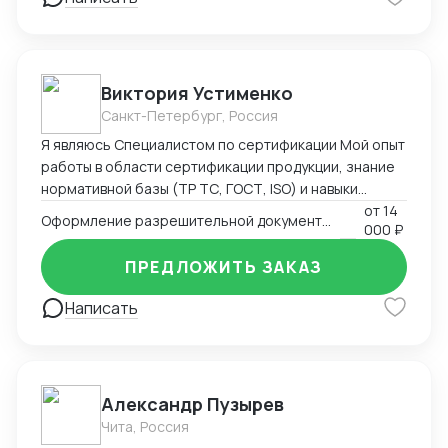
управляю цепями поставок. Работаю в системе
Честный Знак и генерирую коды маркировки для
выполнения требований по обороту парфюмерно-
косметической продукции. С уважением, Наталия
Виктория Устименко
Панарина +7 (929) 651-08-51
Санкт-Петербург, Россия
Я являюсь Специалистом по сертификации Мой опыт
работы в области сертификации продукции, знание
нормативной базы (ТР ТС, ГОСТ, ISO) и навыки
взаимодействия с органами по сертификации
от
14
Оформление разрешительной документации - Сертификаты и декларации
000 ₽
позволяют мне эффективно решать задачи по
подтверждению соответствия продукции
ПРЕДЛОЖИТЬ ЗАКАЗ
установленным требованиям. Оформляю
техническую документацию и консультирую по
Написать
вопросам
Александр Пузырев
Чита, Россия