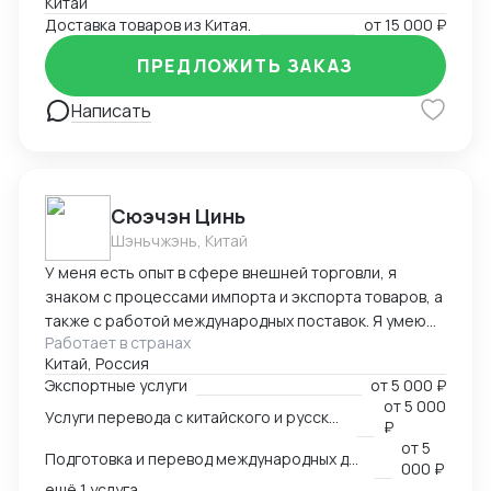
Китай
Доставка товаров из Китая.
от
15 000 ₽
ПРЕДЛОЖИТЬ ЗАКАЗ
Написать
Cюэчэн Цинь
Шэньчжэнь, Китай
У меня есть опыт в сфере внешней торговли, я
знаком с процессами импорта и экспорта товаров, а
также с работой международных поставок. Я умею
Работает в странах
вести переговоры с зарубежными партнерами,
Китай, Россия
заключать контракты, а также решать вопросы,
Экспортные услуги
от
5 000 ₽
связанные с логистикой и таможней. Могу
от
5 000
Услуги перевода с китайского и русского языков
предоставить консультации по внешней торговле.
₽
от
5
Подготовка и перевод международных договоров (русский-китайский)
000 ₽
ещё 1 услуга