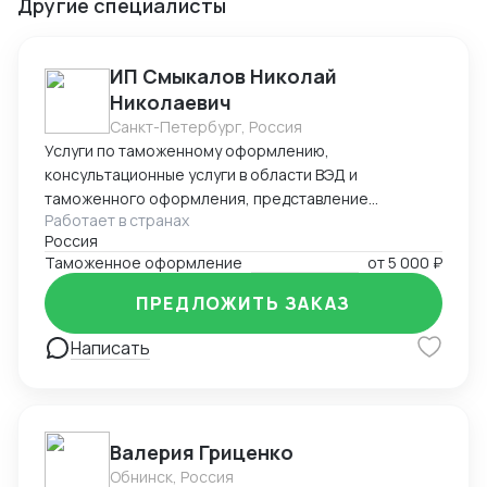
Другие специалисты
ИП Смыкалов Николай
Николаевич
Санкт-Петербург, Россия
Услуги по таможенному оформлению,
консультационные услуги в области ВЭД и
таможенного оформления, представление
Работает в странах
интересов на таможенных постах, услуги
Россия
международной и внутрироссийской логистики. Опыт
Таможенное оформление
от
5 000 ₽
в данной сфере с 2011г.
ПРЕДЛОЖИТЬ ЗАКАЗ
Написать
Валерия Гриценко
Обнинск, Россия