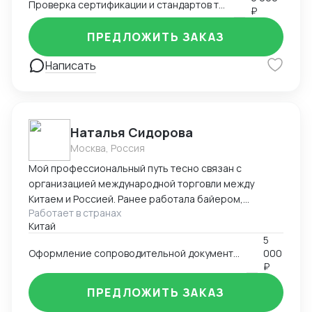
Проверка сертификации и стандартов товара
чтобы обеспечить полный контроль над процессом
₽
отгрузки.
ПРЕДЛОЖИТЬ ЗАКАЗ
Написать
Наталья Сидорова
Москва, Россия
Мой профессиональный путь тесно связан с
организацией международной торговли между
Китаем и Россией. Ранее работала байером,
Работает в странах
отправляла на территорию РФ товары различных
Китай
ниш (детские товары, одежда, мебель, техника).
5
Самостоятельно занималась поиском товаров на
Оформление сопроводительной документации для таможенных органов РФ
000
китайских площаках, вела переговоры с фабриками и
₽
организовывала логистику. В настоящее время я
работаю в автосалоне «AutoLuxUnion», где
ПРЕДЛОЖИТЬ ЗАКАЗ
полностью сопровождаю вопросы импорта: от