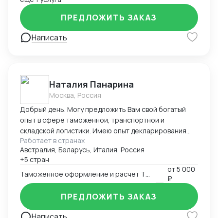
ПРЕДЛОЖИТЬ ЗАКАЗ
Написать
Наталия Панарина
Москва, Россия
Добрый день. Могу предложить Вам свой богатый
опыт в сфере таможенной, транспортной и
складской логистики. Имею опыт декларирования
Работает в странах
парфюмерно-косметической продукции с 2016-ого
Австралия, Беларусь, Италия, Россия
года. Работаю в программе Альта-ГТД, Заполнитель.
+5 стран
На протяжении всей своей деятельности связана с
от
5 000
получением разрешительной документации,
Таможенное оформление и расчёт ТН ВЭД
₽
документооборотом в области таможенной и
транспортной логистики, сотрудничеством с
ПРЕДЛОЖИТЬ ЗАКАЗ
иностранными поставщиками и закупкой товара.
Написать
Занимаюсь оптимизацией складских запасов и