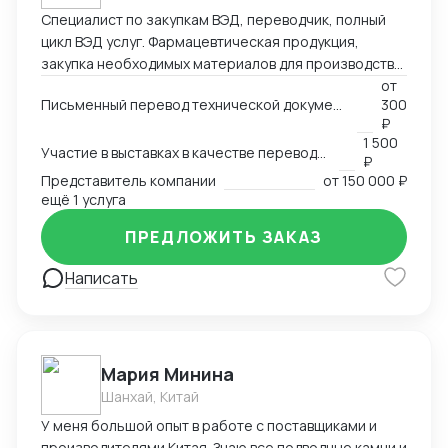
Специалист по закупкам ВЭД, переводчик, полный
цикл ВЭД услуг. Фармацевтическая продукция,
закупка необходимых материалов для производства
дженериков - субстанции АФC, сырье и т.д.
от
Письменный перевод технической документации, счетов, сертификатов, MSDS и любых других документов
300
₽
1 500
Участие в выставках в качестве переводчика
₽
Представитель компании
от
150 000 ₽
ещё 1 услуга
ПРЕДЛОЖИТЬ ЗАКАЗ
Написать
Мария Минина
Шанхай, Китай
У меня большой опыт в работе с поставщиками и
производителями Китая. Знаю все подводные камни и