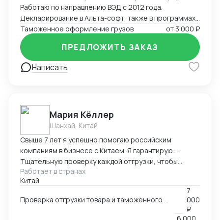
Работаю по направлению ВЭД с 2012 года.
НДС, что делает сотрудничество с нами ещё более
Декларирование в Альта-софт, также в программах
выгодным. Сотрудничая с ТОО «ВИТАЛИФТ», вы
1C, офис. Занимаюсь также статистическим
Таможенное оформление грузов
от
3 000 ₽
получаете: Надёжного партнёра с репутацией;
декларированием ЕАЭС.
Прямой доступ к китайским заводам (в частности Fuji
ПРЕДЛОЖИТЬ ЗАКАЗ
Precision); Полное сопровождение на всех этапах
закупки; Ускоренную логистику через Казахстан;
Написать
Финансовую гибкость и прозрачность расчётов.
ТОО «ВИТАЛИФТ» — ваш мост между Китаем и
Казахстаном.
Мария Кёллер
Шанхай, Китай
Свыше 7 лет я успешно помогаю российским
компаниям в бизнесе с Китаем. Я гарантирую: -
Тщательную проверку каждой отгрузки, чтобы
Работает в странах
предотвратить потери и проблемы с таможенным
Китай
оформлением. - Качественную консультацию и
7
поддержку в вопросах ВЭД, чтобы клиенты смогли
Проверка отгрузки товара и таможенного оформления и консультации по вопросам ВЭД
000
избежать ошибок. - Гибкий подход и возможность
₽
приезда в любой город Китая по запросу клиента,
6 000