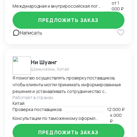
валютному контролю и бухгалтерии;
от
1
Международная и внутрироссийская логистика (мультимодальная)
— бухгалтерский аутсорсинг; — получение
000 ₽
разрешительной документации: сертификаты,
ПРЕДЛОЖИТЬ ЗАКАЗ
разрешения.
Написать
Ни Шуанг
Шэньчжэнь, Китай
Я помогаю осуществлять проверку поставщиков,
чтобы клиенты могли принимать информированные
решения и устанавливать сотрудничество с
Работает в странах
надежными и квалифицированными партнерами.
Китай
Произвожу тщательный анализ рынка и имею
Проверка поставщиков
12 000 ₽
прочные связи с местными поставщиками и
4 000
Консультации по таможенному оформлению
таможенными органами. Я глубоко понимаю
₽
требования и сложности, с которыми сталкиваются
предприниматели и компании, осуществляющие
ПРЕДЛОЖИТЬ ЗАКАЗ