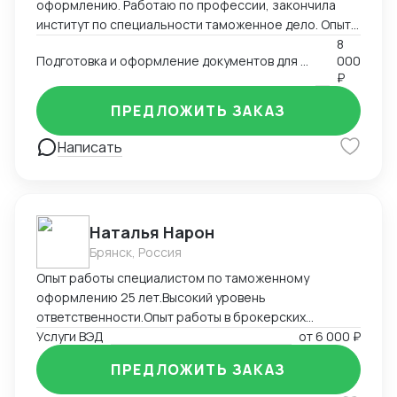
оформлению. Работаю по профессии, закончила
институт по специальности таможенное дело. Опыт
работы в двух крупных логистических компаниях, DSV
8
Подготовка и оформление документов для декларирования товаров; Консультация по процедурам
000
и ТЭК АЗИЯ ТРАНС, в таможенном отделе. Веду
₽
сделку от начала и до конца: сбор всех необходимых
документов по поставке, по необходимости даю
ПРЕДЛОЖИТЬ ЗАКАЗ
запрос на недостающие документы; проверка
товаров на наличие сертификатов и деклараций
Написать
соответствия, также других разрешительных
документов. При необходимости оформления
разрешения могу также предоставить услугу через
посредника; полная подготовка пакета документов
Наталья Нарон
для подачи декларации на экспорт и импорт.
Брянск, Россия
Опыт работы специалистом по таможенному
оформлению 25 лет.Высокий уровень
ответственности.Опыт работы в брокерских
компаниях,компаниях импортерах,большой опыт
Услуги ВЭД
от
6 000 ₽
самостоятельного декларирования за печатью
ПРЕДЛОЖИТЬ ЗАКАЗ
клиента.