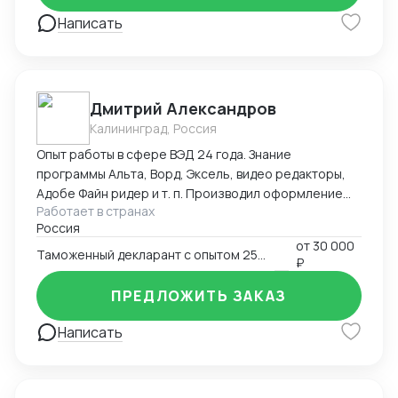
международную торговлю. Я также готова
Написать
предоставить свои услуги на любом
географическом объекте в Китае.
Дмитрий Александров
Калининград, Россия
Опыт работы в сфере ВЭД 24 года. Знание
программы Альта, Ворд, Эксель, видео редакторы,
Адобе Файн ридер и т. п. Производил оформление
Работает в странах
Экспорта, Импорта, Реэкспорта, Таможенный
Россия
транзит,Помогаю при сборе документов для КТС,
от
30 000
Ввоз образцов для испытаний. Производил
Таможенный декларант с опытом 25 лет
₽
оформление Деклараций соответствия,
Сертификатов, СГР. Оформлял сельхоз технику в
ПРЕДЛОЖИТЬ ЗАКАЗ
ассортименте, строительный крепёж(порядка 500
артикулов), электро инструмент,
Написать
лесоматериалы(пиловочник, доска). Произвожу
полный мониторинг всех сопроводительных
документов, знание ИНКОТЕРМС, Подбираю коды