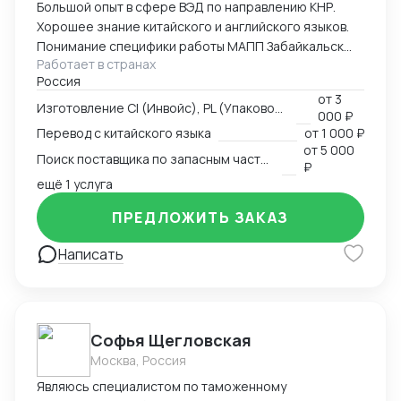
Большой опыт в сфере ВЭД по направлению КНР.
Хорошее знание китайского и английского языков.
Понимание специфики работы МАПП Забайкальск
Работает в странах
(Маньчжурия).
Россия
от
3
Изготовление CI (Инвойс), PL (Упаковочный лист), CMR
000 ₽
Перевод с китайского языка
от
1 000 ₽
от
5 000
Поиск поставщика по запасным частям
₽
ещё 1 услуга
ПРЕДЛОЖИТЬ ЗАКАЗ
Написать
Софья Щегловская
Москва, Россия
Являюсь специалистом по таможенному