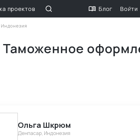
жа проектов
Блог
Войти
>
Индонезия
е Таможенное оформл
Ольга Шкрюм
Денпасар, Индонезия