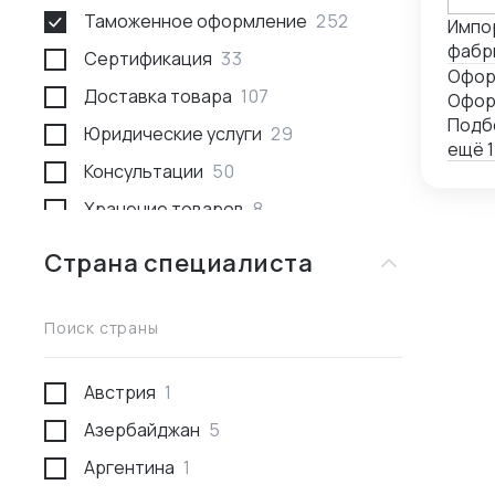
Таможенное оформление
252
Импо
фабр
Сертификация
33
-поль
Доставка товара
107
СГР, 
Офор
Инкот
Подб
Юридические услуги
29
-рабо
ещё 1
Консультации
50
изгот
Хранение товаров
8
Поиск товара и поставщика
259
Страна специалиста
Доставка пассажирами
1
Проведение переговоров
56
Поиск страны
Сотрудники за границей
9
Австрия
1
Разработка и производство
23
Азербайджан
5
Проверка поставщика
41
Аргентина
1
Участие в выставках
50