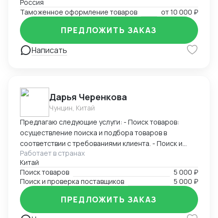
Россия
склад и и.д.) Опыт 23 года. Имею свое ИП по этому
Таможенное оформление товаров
от
10 000 ₽
направлению.
ПРЕДЛОЖИТЬ ЗАКАЗ
Написать
Дарья Черенкова
Чунцин, Китай
Предлагаю следующие услуги: - Поиск товаров:
осуществление поиска и подбора товаров в
соответствии с требованиями клиента. - Поиск и
Работает в странах
проверка поставщиков: исследование и проверка
Китай
надежности и качества потенциальных поставщиков
Поиск товаров
5 000 ₽
товаров. Я имею широкую сеть контактов в
Поиск и проверка поставщиков
5 000 ₽
различных отраслях. Моими клиентами были как
крупные компании, так и малые предприятия.
ПРЕДЛОЖИТЬ ЗАКАЗ
Заказывая услуги у меня, вы можете быть уверены в