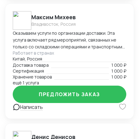
Максим Михеев
Владивосток, Россия
Оказываем услуги по организации доставки. Эта
услуга включает ряд мероприятий, связанных не
только со складскими операциями и транспортным
Работает в странах
сопровождением. В нее также входит таможенное
Китай, Россия
оформление, помощь в заполнении необходимой
Доставка товара
1 000 ₽
сопроводительной и разрешительной
Сертификация
1 000 ₽
документации.
Хранение товаров
1 000 ₽
ещё 1 услуга
ПРЕДЛОЖИТЬ ЗАКАЗ
Написать
Денис Денисов