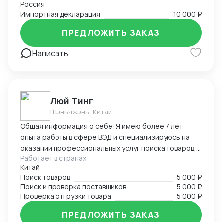
Россия
Импортная декларация
10 000 ₽
ПРЕДЛОЖИТЬ ЗАКАЗ
Написать
Люй Тинг
Шэньчжэнь, Китай
Общая информация о себе: Я имею более 7 лет
опыта работы в сфере ВЭД и специализируюсь на
оказании профессиональных услуг поиска товаров,
Работает в странах
поставщиков и проверке отгрузки в Китае. Мой опыт
Китай
и знания в области ВЭД позволяют мне эффективно
Поиск товаров
5 000 ₽
справляться с различными задачами, связанными с
Поиск и проверка поставщиков
5 000 ₽
международной торговлей. Я стремлюсь к
Проверка отгрузки товара
5 000 ₽
достижению высоких результатов, обеспечивая
клиентам надежность, точность и качество услуг.
ПРЕДЛОЖИТЬ ЗАКАЗ