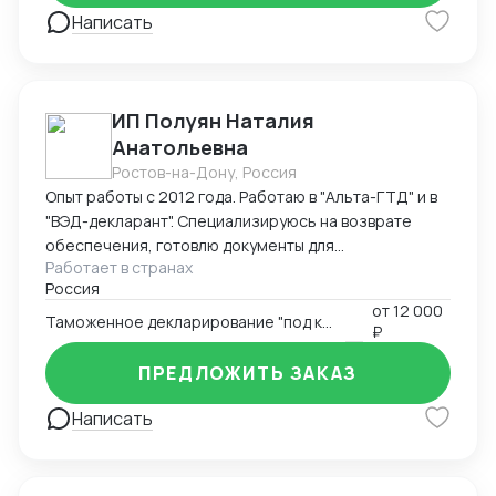
Написать
ИП Полуян Наталия
Анатольевна
Ростов-на-Дону, Россия
Опыт работы с 2012 года. Работаю в "Альта-ГТД" и в
"ВЭД-декларант". Специализируюсь на возврате
обеспечения, готовлю документы для
Работает в странах
подтверждения таможенной стоимости с
Россия
вероятностью одобрения таможней 98%. Ищу
от
12 000
партнерство со специалистами по поиску товаров за
Таможенное декларирование "под ключ"
₽
рубежом, перевозчиками - готов оформлять товары
вашим заказчикам на взаимовыгодных условиях.
ПРЕДЛОЖИТЬ ЗАКАЗ
Написать