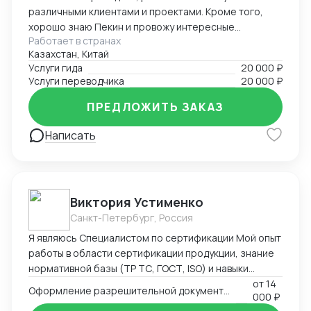
различными клиентами и проектами. Кроме того,
хорошо знаю Пекин и провожу интересные
Работает в странах
экскурсии как гид-энтузиаст. Ответственно подхожу
Казахстан, Китай
к работе, помогаю гостям чувствовать себя
Услуги гида
20 000 ₽
уверенно и комфортно в любой ситуации.
Услуги переводчика
20 000 ₽
ПРЕДЛОЖИТЬ ЗАКАЗ
Написать
Виктория Устименко
Санкт-Петербург, Россия
Я являюсь Специалистом по сертификации Мой опыт
работы в области сертификации продукции, знание
нормативной базы (ТР ТС, ГОСТ, ISO) и навыки
взаимодействия с органами по сертификации
от
14
Оформление разрешительной документации - Сертификаты и декларации
000 ₽
позволяют мне эффективно решать задачи по