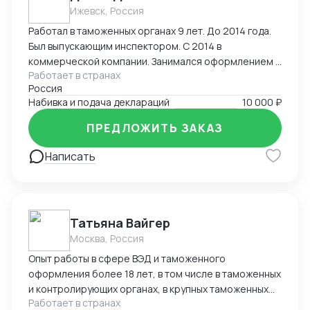
Ижевск, Россия
Работал в таможенных органах 9 лет. До 2014 года.
Был выпускающим инспектором. С 2014 в
коммерческой компании. Занимался оформлением и
Работает в странах
выпуском деклараций. Досмотры, оформление
Россия
разрешительных документов, корректировки ДТ
Набивка и подача деклараций
10 000 ₽
после выпуска товара, КТС. Широкий перечень
оформляемых грузов- редкоземельные материалы,
ПРЕДЛОЖИТЬ ЗАКАЗ
оборудование, химия, части БПЛА.
Написать
Татьяна Вайгер
Москва, Россия
Опыт работы в сфере ВЭД и таможенного
оформления более 18 лет, в том числе в таможенных
и контролирующих органах, в крупных таможенных
Работает в странах
представителях. Сопровождение полного цикла