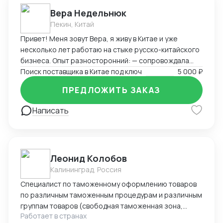
Вера Недельнюк
Пекин, Китай
Привет! Меня зовут Вера, я живу в Китае и уже
несколько лет работаю на стыке русско-китайского
бизнеса. Опыт разносторонний: — сопровождала
туристов и бизнес-группы, — работала байером
Поиск поставщика в Китае под ключ
5 000 ₽
(поиск товаров, переговоры, логистика), — помогала
ПРЕДЛОЖИТЬ ЗАКАЗ
с закупками, документами и отправками, —
преподавала китайский и русский, — занималась
Написать
продажами на Wildberries, — вела китайский блог.
Свободно говорю по-китайски (HSK 5), разбираюсь в
переговорах, логистике, документах, отлично
понимаю реалии обеих стран. Я организованная,
Леонид Колобов
быстро вникаю в задачу и умею работать с людьми.
Калининград, Россия
Буду рада сотрудничеству!
Специалист по таможенному оформлению товаров
по различным таможенным процедурам и различным
группам товаров (свободная таможенная зона,
Работает в странах
экспорт, импорт, реэкспорт, реимпорт, таможенный