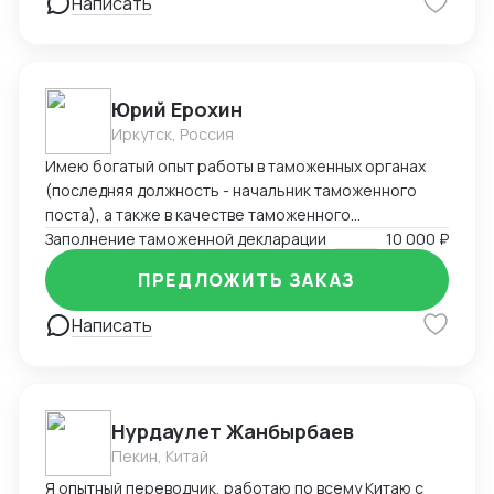
получении высококачественных и надежных
Написать
решений, сосредоточенных на вашей уникальной
потребности.
Юрий Ерохин
Иркутск, Россия
Имею богатый опыт работы в таможенных органах
(последняя должность - начальник таможенного
поста), а также в качестве таможенного
представителя. Два высших образования -
Заполнение таможенной декларации
10 000 ₽
таможенное дело и юриспруденция.
ПРЕДЛОЖИТЬ ЗАКАЗ
Написать
Нурдаулет Жанбырбаев
Пекин, Китай
Я опытный переводчик, работаю по всему Китаю с