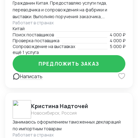
Гражданин Китая. Предоставляю услуги гида,
переводчика и сопровождения на фабрики и
выставки. Выполняю поручения заказчика,
Работает в странах
представляю интересы компании в Китае. Оказываю
Китай
услуги по контролю качества продукции и загрузке
Поиск поставщиков
4 000 ₽
контейнеров. Опыт работы во внешнеэкономической
Проверка поставщика
4 000 ₽
деятельности — более 5 лет. Опыт работы
Сопровождение на выставках
5 000 ₽
переводчиком — более 10 лет. Есть личный
ещё 1 услуга
автомобиль. Имею опыт работы на
ПРЕДЛОЖИТЬ ЗАКАЗ
производственных предприятиях. Занимаюсь
поиском и заказом брендовых часов, сумок, одежды
Написать
и других товаров. Также организую поиск
производства необходимого товара под брендом
или без бренда заказчика, контролирую технологии
и процессы производства для обеспечения качества
продукции.
Кристина Надточей
Новосибирск, Россия
Занимаюсь оформлением таможенных деклараций
по импортным товарам
Работает в странах