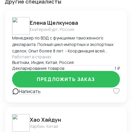
Другие специалисты
Елена Щелкунова
Екатеринбург, Россия
Менеджер по ВЭД с функциями таможенного
декларанта. Полный цикл импортных и экспортных
сделок. Опыт более 8 лет. - Координация всей
Работает в странах
цепочки поставок. Взаимодействие с: -
Вьетнам, Индия, Китай, Россия
Поставщиками, - Транспортными компаниями и -
Декларирование товаров
1 ₽
органами по Сертификации. - Определение кода ТН
ВЭД, расчет пошлины и таможенных платежей,
ПРЕДЛОЖИТЬ ЗАКАЗ
расчет себестоимости поставки товара. -
Прохождение таможенного контроля.
Написать
Самостоятельная подача Деклараций.
Хао Хайдун
Харбин, Китай