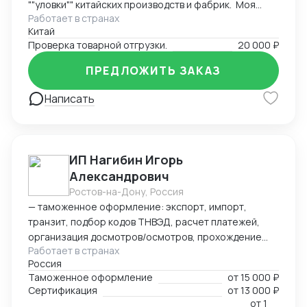
""уловки"" китайских производств и фабрик. Моя
Работает в странах
основная задача заключается в проверке отгрузки
Китай
товаров на соответствие договору и контроле
Проверка товарной отгрузки.
20 000 ₽
качества и количества товаров при отгрузке. Я также
контролирую количество товаров, чтобы убедиться,
ПРЕДЛОЖИТЬ ЗАКАЗ
что оно соответствует оговоренным условиям.
Написать
ИП Нагибин Игорь
Александрович
Ростов-на-Дону, Россия
— таможенное оформление: экспорт, импорт,
транзит, подбор кодов ТНВЭД, расчет платежей,
организация досмотров/осмотров, прохождение
Работает в странах
доп. проверок, возврат обеспечения; — логистика:
Россия
авто, авиа, морской транспорт, ж/д; — консалтинг
Таможенное оформление
от
15 000 ₽
и сопровождение по таможенным процедурам,
Сертификация
от
13 000 ₽
валютному контролю и бухгалтерии;
от
1