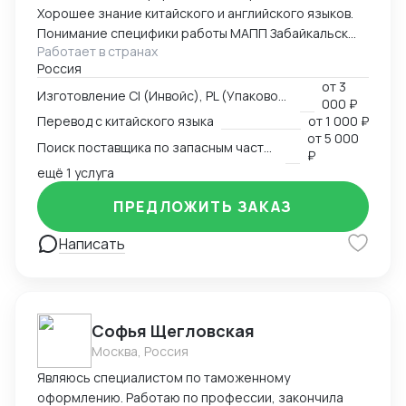
Хорошее знание китайского и английского языков.
Понимание специфики работы МАПП Забайкальск
Работает в странах
(Маньчжурия).
Россия
от
3
Изготовление CI (Инвойс), PL (Упаковочный лист), CMR
000 ₽
Перевод с китайского языка
от
1 000 ₽
от
5 000
Поиск поставщика по запасным частям
₽
ещё 1 услуга
ПРЕДЛОЖИТЬ ЗАКАЗ
Написать
Софья Щегловская
Москва, Россия
Являюсь специалистом по таможенному
оформлению. Работаю по профессии, закончила