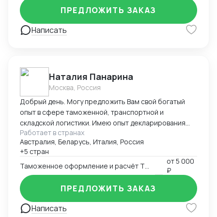
ПРЕДЛОЖИТЬ ЗАКАЗ
Написать
Наталия Панарина
Москва, Россия
Добрый день. Могу предложить Вам свой богатый
опыт в сфере таможенной, транспортной и
складской логистики. Имею опыт декларирования
Работает в странах
парфюмерно-косметической продукции с 2016-ого
Австралия, Беларусь, Италия, Россия
года. Работаю в программе Альта-ГТД, Заполнитель.
+5 стран
На протяжении всей своей деятельности связана с
от
5 000
получением разрешительной документации,
Таможенное оформление и расчёт ТН ВЭД
₽
документооборотом в области таможенной и
транспортной логистики, сотрудничеством с
ПРЕДЛОЖИТЬ ЗАКАЗ
иностранными поставщиками и закупкой товара.
Написать
Занимаюсь оптимизацией складских запасов и