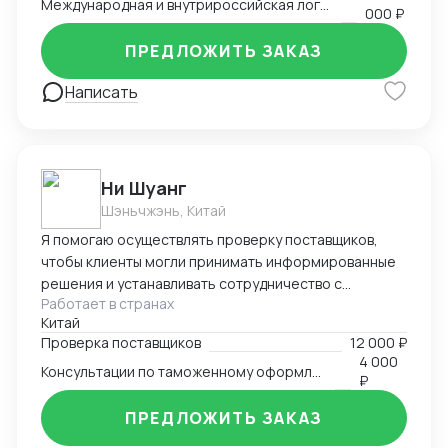
Международная и внутрироссийская логистика (мультимодальная)
— бухгалтерский аутсорсинг; — получение
000 ₽
разрешительной документации: сертификаты,
ПРЕДЛОЖИТЬ ЗАКАЗ
разрешения.
Написать
Ни Шуанг
Шэньчжэнь, Китай
Я помогаю осуществлять проверку поставщиков,
чтобы клиенты могли принимать информированные
решения и устанавливать сотрудничество с
Работает в странах
надежными и квалифицированными партнерами.
Китай
Произвожу тщательный анализ рынка и имею
Проверка поставщиков
12 000 ₽
прочные связи с местными поставщиками и
4 000
Консультации по таможенному оформлению
таможенными органами. Я глубоко понимаю
₽
требования и сложности, с которыми сталкиваются
предприниматели и компании, осуществляющие
ПРЕДЛОЖИТЬ ЗАКАЗ
международную торговлю. Я также готова