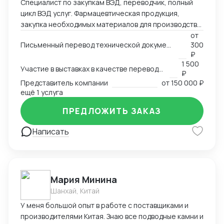
Специалист по закупкам ВЭД, переводчик, полный
цикл ВЭД услуг. Фармацевтическая продукция,
закупка необходимых материалов для производства
дженериков - субстанции АФC, сырье и т.д.
от
Письменный перевод технической документации, счетов, сертификатов, MSDS и любых других документов
300
₽
1 500
Участие в выставках в качестве переводчика
₽
Представитель компании
от
150 000 ₽
ещё 1 услуга
ПРЕДЛОЖИТЬ ЗАКАЗ
Написать
Мария Минина
Шанхай, Китай
У меня большой опыт в работе с поставщиками и
производителями Китая. Знаю все подводные камни и