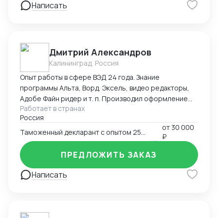
Написать
предоставить свои услуги на любом
географическом объекте в Китае.
Дмитрий Александров
Калининград, Россия
Опыт работы в сфере ВЭД 24 года. Знание
программы Альта, Ворд, Эксель, видео редакторы,
Адобе Файн ридер и т. п. Производил оформление
Работает в странах
Экспорта, Импорта, Реэкспорта, Таможенный
Россия
транзит,Помогаю при сборе документов для КТС,
от
30 000
Ввоз образцов для испытаний. Производил
Таможенный декларант с опытом 25 лет
₽
оформление Деклараций соответствия,
Сертификатов, СГР. Оформлял сельхоз технику в
ПРЕДЛОЖИТЬ ЗАКАЗ
ассортименте, строительный крепёж(порядка 500
артикулов), электро инструмент,
Написать
лесоматериалы(пиловочник, доска). Произвожу
полный мониторинг всех сопроводительных
документов, знание ИНКОТЕРМС, Подбираю коды
ВЭД. Подготавливаю пакет документов для отгрузки.