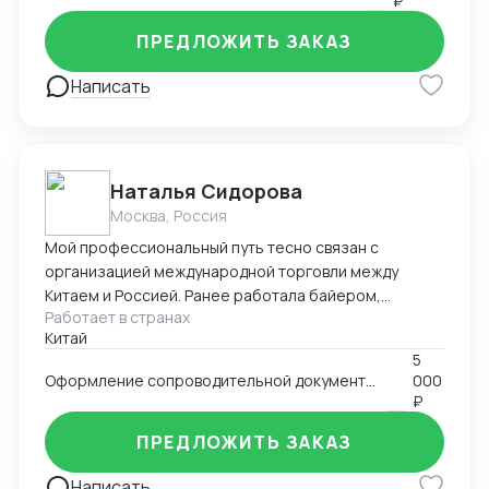
₽
отгрузки.
ПРЕДЛОЖИТЬ ЗАКАЗ
Написать
Наталья Сидорова
Москва, Россия
Мой профессиональный путь тесно связан с
организацией международной торговли между
Китаем и Россией. Ранее работала байером,
Работает в странах
отправляла на территорию РФ товары различных
Китай
ниш (детские товары, одежда, мебель, техника).
5
Самостоятельно занималась поиском товаров на
Оформление сопроводительной документации для таможенных органов РФ
000
китайских площаках, вела переговоры с фабриками и
₽
организовывала логистику. В настоящее время я
работаю в автосалоне «AutoLuxUnion», где
ПРЕДЛОЖИТЬ ЗАКАЗ
полностью сопровождаю вопросы импорта: от
Написать
подготовки полного пакета таможенных документов