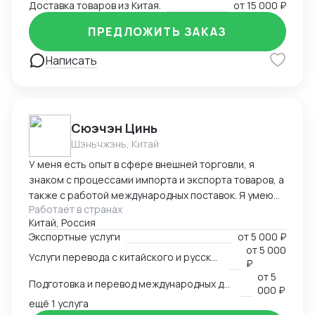
Доставка товаров из Китая.
от
15 000 ₽
ПРЕДЛОЖИТЬ ЗАКАЗ
Написать
Cюэчэн Цинь
Шэньчжэнь, Китай
У меня есть опыт в сфере внешней торговли, я
знаком с процессами импорта и экспорта товаров, а
также с работой международных поставок. Я умею
Работает в странах
вести переговоры с зарубежными партнерами,
Китай, Россия
заключать контракты, а также решать вопросы,
Экспортные услуги
от
5 000 ₽
связанные с логистикой и таможней. Могу
от
5 000
Услуги перевода с китайского и русского языков
предоставить консультации по внешней торговле.
₽
от
5
Подготовка и перевод международных договоров (русский-китайский)
000 ₽
ещё 1 услуга