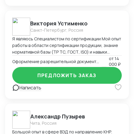
управляю цепями поставок. Работаю в системе
Честный Знак и генерирую коды маркировки для
выполнения требований по обороту парфюмерно-
косметической продукции. С уважением, Наталия
Виктория Устименко
Панарина +7 (929) 651-08-51
Санкт-Петербург, Россия
Я являюсь Специалистом по сертификации Мой опыт
работы в области сертификации продукции, знание
нормативной базы (ТР ТС, ГОСТ, ISO) и навыки
взаимодействия с органами по сертификации
от
14
Оформление разрешительной документации - Сертификаты и декларации
000 ₽
позволяют мне эффективно решать задачи по
подтверждению соответствия продукции
ПРЕДЛОЖИТЬ ЗАКАЗ
установленным требованиям. Оформляю
техническую документацию и консультирую по
Написать
вопросам
Александр Пузырев
Чита, Россия
Большой опыт в сфере ВЭД по направлению КНР.