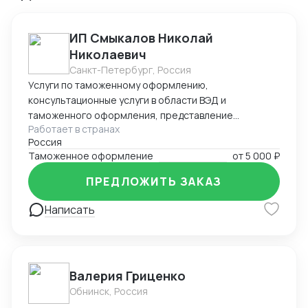
ИП Смыкалов Николай
Николаевич
Санкт-Петербург, Россия
Услуги по таможенному оформлению,
консультационные услуги в области ВЭД и
таможенного оформления, представление
Работает в странах
интересов на таможенных постах, услуги
Россия
международной и внутрироссийской логистики. Опыт
Таможенное оформление
от
5 000 ₽
в данной сфере с 2011г.
ПРЕДЛОЖИТЬ ЗАКАЗ
Написать
Валерия Гриценко
Обнинск, Россия