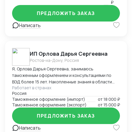
₽
ПРЕДЛОЖИТЬ ЗАКАЗ
Написать
ИП Орлова Дарья Сергеевна
Ростов-на-Дону, Россия
Я, Орлова Дарья Сергеевна, занимаюсь
таможенным оформлением и консультациями по
ВЭД более 15 лет. Накопленные знания в области
Работает в странах
оформления импортируемых и экспортируемых
Россия
грузов участников ВЭД позволяют проводить
Таможенное оформление (импорт)
от
18 000 ₽
таможенное оформление в кратчайшие сроки,
Таможенное оформление (экспорт)
от
15 000 ₽
избежать досадных ошибок, штрафов, санкций и
сэкономить ваши ресурсы! Успешный опыт
ПРЕДЛОЖИТЬ ЗАКАЗ
долгосрочных партнерских отношений с
компаниями – позволил завоевать положительную
Написать