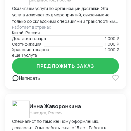
Оказываем услуги по организации доставки. Эта
услуга включает ряд мероприятий, связанных не
только со складскими операциями и транспортным
Работает в странах
сопровождением. В нее также входит таможенное
Китай, Россия
оформление, помощь в заполнении необходимой
Доставка товара
1 000 ₽
сопроводительной и разрешительной
Сертификация
1 000 ₽
документации.
Хранение товаров
1 000 ₽
ещё 1 услуга
ПРЕДЛОЖИТЬ ЗАКАЗ
Написать
Инна Жаворонкина
Находка, Россия
Специалист по таможенному оформлению,
декларант. Опыт работы свыше 15 лет. Работа в