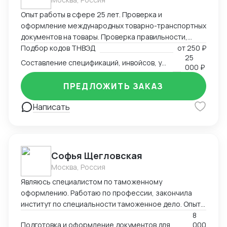
Опыт работы в сфере 25 лет. Проверка и
оформление международных товарно-транспортных
документов на товары. Проверка правильности,
полноты заполнения и комплектности перевозочных
Подбор кодов ТНВЭД
от
250 ₽
25
и сопроводительных документов. Определение кода
Составление спецификаций, инвойсов, упаковочных листов
000 ₽
товара (ТНВЭД). Выбор метода определения
таможенной стоимости и её расчёт в соответствии с
ПРЕДЛОЖИТЬ ЗАКАЗ
избранным методом. Определение мер тарифного и
нетарифного регулирования (помощь в получение
Написать
СС, ДС). Расчет таможенных платежей.
Софья Щегловская
Москва, Россия
Являюсь специалистом по таможенному
оформлению. Работаю по профессии, закончила
институт по специальности таможенное дело. Опыт
работы в двух крупных логистических компаниях, DSV
8
Подготовка и оформление документов для декларирования товаров; Консультация по процедурам
000
и ТЭК АЗИЯ ТРАНС, в таможенном отделе. Веду