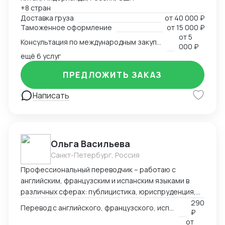
таможенными брокерами и контроль прохождения
+8 стран
всех этапов оформления. Расчёт и планирование
Доставка груза
от
40 000 ₽
затрат на транспорт, налоги, сертификацию. Опыт
Таможенное оформление
от
15 000 ₽
разработки товара с нуля в Китае — от идеи и
от
5
Консультация по международным закупкам и логистике
адаптации под рынок до запуска продаж. Знание
000 ₽
рынка, умение быстро находить надёжных партнёров
ещё 6 услуг
и выстраивать устойчивые схемы поставок для
ПРЕДЛОЖИТЬ ЗАКАЗ
любой продукции — от промышленного
оборудования до товаров для маркетплейсов.
Написать
Ольга Васильева
Санкт-Петербург, Россия
Профессиональный переводчик – работаю с
английским, французским и испанским языками в
различных сферах: публицистика, юриспруденция,
адаптация игр, реклама и др.
290
Перевод с английского, французского, испанского языка на русский
₽
от