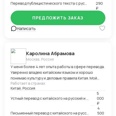
Перевод публицистического текста с русского языка на английский
290
₽
ПРЕДЛОЖИТЬ ЗАКАЗ
Написать
Каролина Абрамова
Москва, Россия
У меня более 4 лет опыта работы в сфере перевода.
Уверенно владею китайским языком и хорошо
понимаю культуру и деловые правила Китая. Мой
Работает в странах
опыт работы включает работу в разных областях,
Китай, Россия
ВЭД, маркетинг, даже химическая промышленность.
5
Я умею справляться с разными задачами и
Устный перевод с китайского на русский и с русского на китайский
000
гарантировать высокое качество перевода.
₽
4
Письменный перевод с китайского на русский и с русского на китайский
500