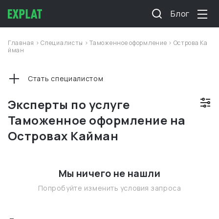
Блог
Главная
>
Специалисты
>
Таможенное оформление
>
Острова Ка
йман
Стать специалистом
Эксперты по услуге
Таможенное оформление на
Островах Кайман
Мы ничего не нашли
Попробуйте изменить условия запроса