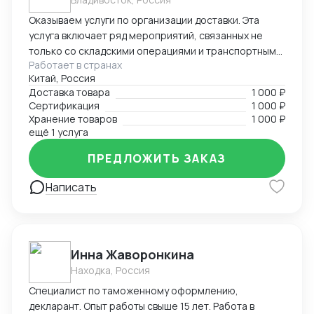
Оказываем услуги по организации доставки. Эта
услуга включает ряд мероприятий, связанных не
только со складскими операциями и транспортным
Работает в странах
сопровождением. В нее также входит таможенное
Китай, Россия
оформление, помощь в заполнении необходимой
Доставка товара
1 000 ₽
сопроводительной и разрешительной
Сертификация
1 000 ₽
документации.
Хранение товаров
1 000 ₽
ещё 1 услуга
ПРЕДЛОЖИТЬ ЗАКАЗ
Написать
Инна Жаворонкина
Находка, Россия
Специалист по таможенному оформлению,
декларант. Опыт работы свыше 15 лет. Работа в