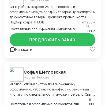
Опыт работы в сфере 25 лет. Проверка и
оформление международных товарно-транспортных
документов на товары. Проверка правильности,
полноты заполнения и комплектности перевозочных
Подбор кодов ТНВЭД
от
250 ₽
25
и сопроводительных документов. Определение кода
Составление спецификаций, инвойсов, упаковочных листов
000 ₽
товара (ТНВЭД). Выбор метода определения
таможенной стоимости и её расчёт в соответствии с
ПРЕДЛОЖИТЬ ЗАКАЗ
избранным методом. Определение мер тарифного и
нетарифного регулирования (помощь в получение
Написать
СС, ДС). Расчет таможенных платежей.
Софья Щегловская
Москва, Россия
Являюсь специалистом по таможенному
оформлению. Работаю по профессии, закончила
институт по специальности таможенное дело. Опыт
работы в двух крупных логистических компаниях, DSV
8
Подготовка и оформление документов для декларирования товаров; Консультация по процедурам
000
и ТЭК АЗИЯ ТРАНС, в таможенном отделе. Веду