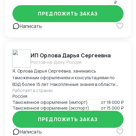
₽
ПРЕДЛОЖИТЬ ЗАКАЗ
Написать
ИП Орлова Дарья Сергеевна
Ростов-на-Дону, Россия
Я, Орлова Дарья Сергеевна, занимаюсь
таможенным оформлением и консультациями по
ВЭД более 15 лет. Накопленные знания в области
Работает в странах
оформления импортируемых и экспортируемых
Россия
грузов участников ВЭД позволяют проводить
Таможенное оформление (импорт)
от
18 000 ₽
таможенное оформление в кратчайшие сроки,
Таможенное оформление (экспорт)
от
15 000 ₽
избежать досадных ошибок, штрафов, санкций и
сэкономить ваши ресурсы! Успешный опыт
ПРЕДЛОЖИТЬ ЗАКАЗ
долгосрочных партнерских отношений с
компаниями – позволил завоевать положительную
Написать