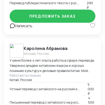
Перевод публицистического текста с русского языка на английский
290
₽
ПРЕДЛОЖИТЬ ЗАКАЗ
Написать
Каролина Абрамова
Москва, Россия
У меня более 4 лет опыта работы в сфере перевода.
Уверенно владею китайским языком и хорошо
понимаю культуру и деловые правила Китая. Мой
Работает в странах
опыт работы включает работу в разных областях,
Китай, Россия
ВЭД, маркетинг, даже химическая промышленность.
5
Я умею справляться с разными задачами и
Устный перевод с китайского на русский и с русского на китайский
000
гарантировать высокое качество перевода.
₽
4
Письменный перевод с китайского на русский и с русского на китайский
500