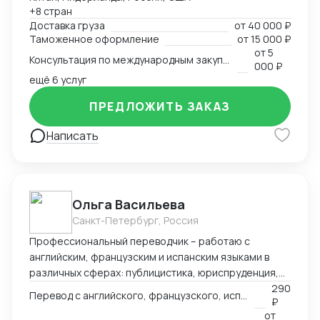
таможенными брокерами и контроль прохождения
+8 стран
всех этапов оформления. Расчёт и планирование
Доставка груза
от
40 000 ₽
затрат на транспорт, налоги, сертификацию. Опыт
Таможенное оформление
от
15 000 ₽
разработки товара с нуля в Китае — от идеи и
от
5
Консультация по международным закупкам и логистике
адаптации под рынок до запуска продаж. Знание
000 ₽
рынка, умение быстро находить надёжных партнёров
ещё 6 услуг
и выстраивать устойчивые схемы поставок для
ПРЕДЛОЖИТЬ ЗАКАЗ
любой продукции — от промышленного
оборудования до товаров для маркетплейсов.
Написать
Ольга Васильева
Санкт-Петербург, Россия
Профессиональный переводчик – работаю с
английским, французским и испанским языками в
различных сферах: публицистика, юриспруденция,
адаптация игр, реклама и др.
290
Перевод с английского, французского, испанского языка на русский
₽
от