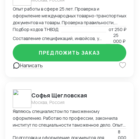
Опыт работы в сфере 25 лет. Проверка и
оформление международных товарно-транспортных
документов на товары. Проверка правильности,
полноты заполнения и комплектности перевозочных
Подбор кодов ТНВЭД
от
250 ₽
25
и сопроводительных документов. Определение кода
Составление спецификаций, инвойсов, упаковочных листов
000 ₽
товара (ТНВЭД). Выбор метода определения
таможенной стоимости и её расчёт в соответствии с
ПРЕДЛОЖИТЬ ЗАКАЗ
избранным методом. Определение мер тарифного и
нетарифного регулирования (помощь в получение
Написать
СС, ДС). Расчет таможенных платежей.
Софья Щегловская
Москва, Россия
Являюсь специалистом по таможенному
оформлению. Работаю по профессии, закончила
институт по специальности таможенное дело. Опыт
работы в двух крупных логистических компаниях, DSV
8
Подготовка и оформление документов для декларирования товаров; Консультация по процедурам
000
и ТЭК АЗИЯ ТРАНС, в таможенном отделе. Веду