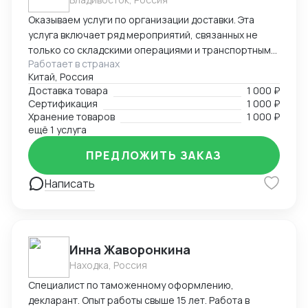
Оказываем услуги по организации доставки. Эта
услуга включает ряд мероприятий, связанных не
только со складскими операциями и транспортным
Работает в странах
сопровождением. В нее также входит таможенное
Китай, Россия
оформление, помощь в заполнении необходимой
Доставка товара
1 000 ₽
сопроводительной и разрешительной
Сертификация
1 000 ₽
документации.
Хранение товаров
1 000 ₽
ещё 1 услуга
ПРЕДЛОЖИТЬ ЗАКАЗ
Написать
Инна Жаворонкина
Находка, Россия
Специалист по таможенному оформлению,
декларант. Опыт работы свыше 15 лет. Работа в