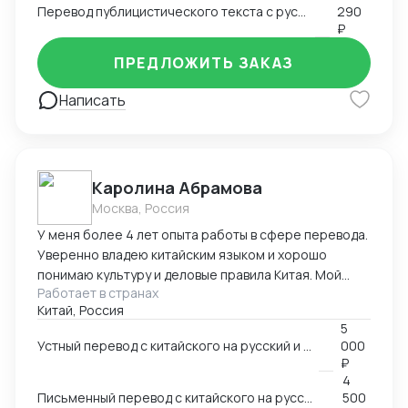
Перевод публицистического текста с русского языка на английский
290
₽
ПРЕДЛОЖИТЬ ЗАКАЗ
Написать
Каролина Абрамова
Москва, Россия
У меня более 4 лет опыта работы в сфере перевода.
Уверенно владею китайским языком и хорошо
понимаю культуру и деловые правила Китая. Мой
Работает в странах
опыт работы включает работу в разных областях,
Китай, Россия
ВЭД, маркетинг, даже химическая промышленность.
5
Я умею справляться с разными задачами и
Устный перевод с китайского на русский и с русского на китайский
000
гарантировать высокое качество перевода.
₽
4
Письменный перевод с китайского на русский и с русского на китайский
500