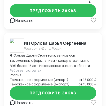
₽
ПРЕДЛОЖИТЬ ЗАКАЗ
Написать
ИП Орлова Дарья Сергеевна
Ростов-на-Дону, Россия
Я, Орлова Дарья Сергеевна, занимаюсь
таможенным оформлением и консультациями по
ВЭД более 15 лет. Накопленные знания в области
Работает в странах
оформления импортируемых и экспортируемых
Россия
грузов участников ВЭД позволяют проводить
Таможенное оформление (импорт)
от
18 000 ₽
таможенное оформление в кратчайшие сроки,
Таможенное оформление (экспорт)
от
15 000 ₽
избежать досадных ошибок, штрафов, санкций и
сэкономить ваши ресурсы! Успешный опыт
ПРЕДЛОЖИТЬ ЗАКАЗ
долгосрочных партнерских отношений с
компаниями – позволил завоевать положительную
Написать