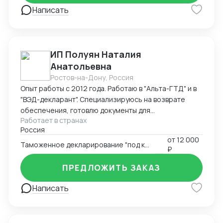
Написать
ИП Полуян Наталия
Анатольевна
Ростов-на-Дону, Россия
Опыт работы с 2012 года. Работаю в "Альта-ГТД" и в
"ВЭД-декларант". Специализируюсь на возврате
обеспечения, готовлю документы для
Работает в странах
подтверждения таможенной стоимости с
Россия
вероятностью одобрения таможней 98%. Ищу
от
12 000
партнерство со специалистами по поиску товаров за
Таможенное декларирование "под ключ"
₽
рубежом, перевозчиками - готов оформлять товары
вашим заказчикам на взаимовыгодных условиях.
ПРЕДЛОЖИТЬ ЗАКАЗ
Написать