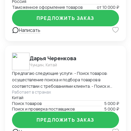
Россия
склад и и.д.) Опыт 23 года. Имею свое ИП по этому
Таможенное оформление товаров
от
10 000 ₽
направлению.
ПРЕДЛОЖИТЬ ЗАКАЗ
Написать
Дарья Черенкова
Чунцин, Китай
Предлагаю следующие услуги: - Поиск товаров:
осуществление поиска и подбора товаров в
соответствии с требованиями клиента. - Поиск и
Работает в странах
проверка поставщиков: исследование и проверка
Китай
надежности и качества потенциальных поставщиков
Поиск товаров
5 000 ₽
товаров. Я имею широкую сеть контактов в
Поиск и проверка поставщиков
5 000 ₽
различных отраслях. Моими клиентами были как
крупные компании, так и малые предприятия.
ПРЕДЛОЖИТЬ ЗАКАЗ
Заказывая услуги у меня, вы можете быть уверены в