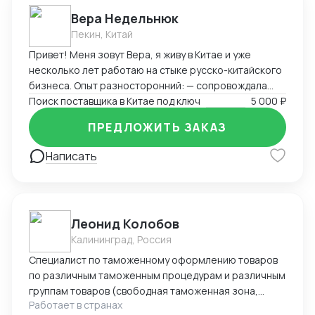
Вера Недельнюк
Пекин, Китай
Привет! Меня зовут Вера, я живу в Китае и уже
несколько лет работаю на стыке русско-китайского
бизнеса. Опыт разносторонний: — сопровождала
туристов и бизнес-группы, — работала байером
Поиск поставщика в Китае под ключ
5 000 ₽
(поиск товаров, переговоры, логистика), — помогала
ПРЕДЛОЖИТЬ ЗАКАЗ
с закупками, документами и отправками, —
преподавала китайский и русский, — занималась
Написать
продажами на Wildberries, — вела китайский блог.
Свободно говорю по-китайски (HSK 5), разбираюсь в
переговорах, логистике, документах, отлично
понимаю реалии обеих стран. Я организованная,
Леонид Колобов
быстро вникаю в задачу и умею работать с людьми.
Калининград, Россия
Буду рада сотрудничеству!
Специалист по таможенному оформлению товаров
по различным таможенным процедурам и различным
группам товаров (свободная таможенная зона,
Работает в странах
экспорт, импорт, реэкспорт, реимпорт, таможенный