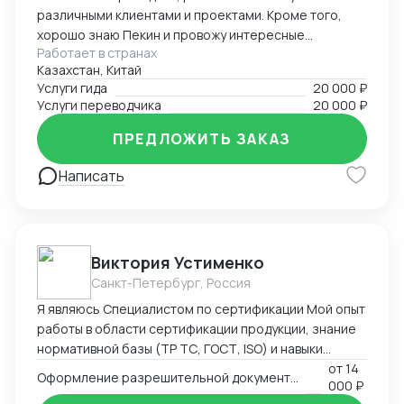
различными клиентами и проектами. Кроме того,
хорошо знаю Пекин и провожу интересные
Работает в странах
экскурсии как гид-энтузиаст. Ответственно подхожу
Казахстан, Китай
к работе, помогаю гостям чувствовать себя
Услуги гида
20 000 ₽
уверенно и комфортно в любой ситуации.
Услуги переводчика
20 000 ₽
ПРЕДЛОЖИТЬ ЗАКАЗ
Написать
Виктория Устименко
Санкт-Петербург, Россия
Я являюсь Специалистом по сертификации Мой опыт
работы в области сертификации продукции, знание
нормативной базы (ТР ТС, ГОСТ, ISO) и навыки
взаимодействия с органами по сертификации
от
14
Оформление разрешительной документации - Сертификаты и декларации
000 ₽
позволяют мне эффективно решать задачи по