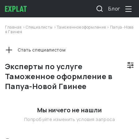
Блог
Главная
>
Специалисты
>
Таможенное оформление
>
Папуа-Нова
я Гвинея
Стать специалистом
Эксперты по услуге
Таможенное оформление в
Папуа-Новой Гвинее
Мы ничего не нашли
Попробуйте изменить условия запроса