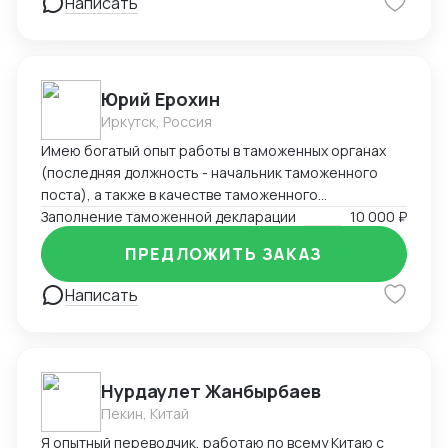
получении высококачественных и надежных
Написать
решений, сосредоточенных на вашей уникальной
потребности.
Юрий Ерохин
Иркутск, Россия
Имею богатый опыт работы в таможенных органах
(последняя должность - начальник таможенного
поста), а также в качестве таможенного
представителя. Два высших образования -
Заполнение таможенной декларации
10 000 ₽
таможенное дело и юриспруденция.
ПРЕДЛОЖИТЬ ЗАКАЗ
Написать
Нурдаулет Жанбырбаев
Пекин, Китай
Я опытный переводчик, работаю по всему Китаю с