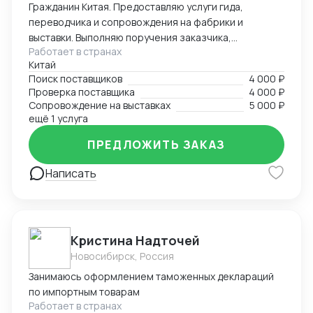
Гражданин Китая. Предоставляю услуги гида,
переводчика и сопровождения на фабрики и
выставки. Выполняю поручения заказчика,
Работает в странах
представляю интересы компании в Китае. Оказываю
Китай
услуги по контролю качества продукции и загрузке
Поиск поставщиков
4 000 ₽
контейнеров. Опыт работы во внешнеэкономической
Проверка поставщика
4 000 ₽
деятельности — более 5 лет. Опыт работы
Сопровождение на выставках
5 000 ₽
переводчиком — более 10 лет. Есть личный
ещё 1 услуга
автомобиль. Имею опыт работы на
ПРЕДЛОЖИТЬ ЗАКАЗ
производственных предприятиях. Занимаюсь
поиском и заказом брендовых часов, сумок, одежды
Написать
и других товаров. Также организую поиск
производства необходимого товара под брендом
или без бренда заказчика, контролирую технологии
и процессы производства для обеспечения качества
продукции.
Кристина Надточей
Новосибирск, Россия
Занимаюсь оформлением таможенных деклараций
по импортным товарам
Работает в странах