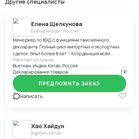
Другие специалисты
Елена Щелкунова
Екатеринбург, Россия
Менеджер по ВЭД с функциями таможенного
декларанта. Полный цикл импортных и экспортных
сделок. Опыт более 8 лет. - Координация всей
Работает в странах
цепочки поставок. Взаимодействие с: -
Вьетнам, Индия, Китай, Россия
Поставщиками, - Транспортными компаниями и -
Декларирование товаров
1 ₽
органами по Сертификации. - Определение кода ТН
ВЭД, расчет пошлины и таможенных платежей,
ПРЕДЛОЖИТЬ ЗАКАЗ
расчет себестоимости поставки товара. -
Прохождение таможенного контроля.
Написать
Самостоятельная подача Деклараций.
Хао Хайдун
Харбин, Китай