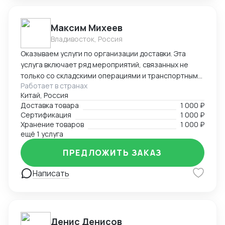
Максим Михеев
Владивосток, Россия
Оказываем услуги по организации доставки. Эта
услуга включает ряд мероприятий, связанных не
только со складскими операциями и транспортным
Работает в странах
сопровождением. В нее также входит таможенное
Китай, Россия
оформление, помощь в заполнении необходимой
Доставка товара
1 000 ₽
сопроводительной и разрешительной
Сертификация
1 000 ₽
документации.
Хранение товаров
1 000 ₽
ещё 1 услуга
ПРЕДЛОЖИТЬ ЗАКАЗ
Написать
Денис Денисов