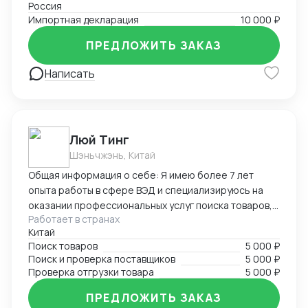
Россия
Импортная декларация
10 000 ₽
ПРЕДЛОЖИТЬ ЗАКАЗ
Написать
Люй Тинг
Шэньчжэнь, Китай
Общая информация о себе: Я имею более 7 лет
опыта работы в сфере ВЭД и специализируюсь на
оказании профессиональных услуг поиска товаров,
Работает в странах
поставщиков и проверке отгрузки в Китае. Мой опыт
Китай
и знания в области ВЭД позволяют мне эффективно
Поиск товаров
5 000 ₽
справляться с различными задачами, связанными с
Поиск и проверка поставщиков
5 000 ₽
международной торговлей. Я стремлюсь к
Проверка отгрузки товара
5 000 ₽
достижению высоких результатов, обеспечивая
клиентам надежность, точность и качество услуг.
ПРЕДЛОЖИТЬ ЗАКАЗ