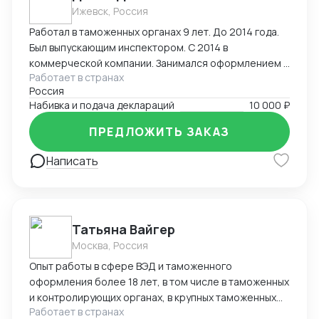
Ижевск, Россия
Работал в таможенных органах 9 лет. До 2014 года.
Был выпускающим инспектором. С 2014 в
коммерческой компании. Занимался оформлением и
Работает в странах
выпуском деклараций. Досмотры, оформление
Россия
разрешительных документов, корректировки ДТ
Набивка и подача деклараций
10 000 ₽
после выпуска товара, КТС. Широкий перечень
оформляемых грузов- редкоземельные материалы,
ПРЕДЛОЖИТЬ ЗАКАЗ
оборудование, химия, части БПЛА.
Написать
Татьяна Вайгер
Москва, Россия
Опыт работы в сфере ВЭД и таможенного
оформления более 18 лет, в том числе в таможенных
и контролирующих органах, в крупных таможенных
Работает в странах
представителях. Сопровождение полного цикла