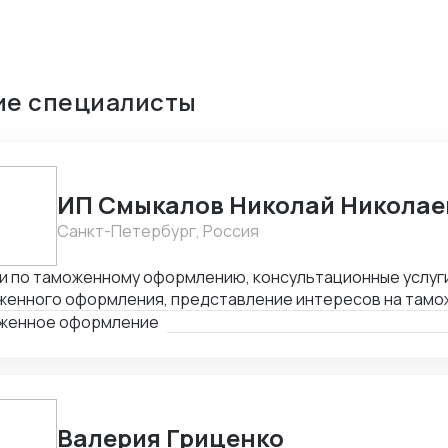
ие специалисты
ИП Смыкалов Николай Николае
Санкт-Петербург, Россия
и по таможенному оформлению, консультационные услуги
женного оформления, представление интересов на тамо
и международной и внутрироссийской логистики. Опыт в 
женное оформление
Валерия Гриценко