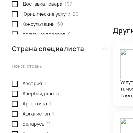
Доставка товара
107
Юридические услуги
29
Консультации
50
Друг
Хранение товаров
8
Поиск товара и поставщика
259
Страна специалиста
Доставка пассажирами
1
Проведение переговоров
56
Поиск страны
Сотрудники за границей
9
Услуг
Австрия
1
Разработка и производство
23
тамо
Азербайджан
5
Проверка поставщика
41
услуг
Тамо
2011г.
Аргентина
1
Участие в выставках
50
Афганистан
1
Анализ рынка
34
Беларусь
11
Консалтинг по интеллектуальной
5
собственности