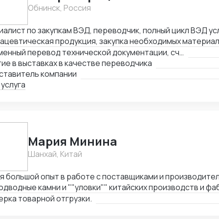
Обнинск, Россия
алист по закупкам ВЭД, переводчик, полный цикл ВЭД усл
ацевтическая продукция, закупка необходимых материал
водства дженериков - субстанции АФC, сырье и т.д.
Письменный перевод технической документации, счетов, сертификатов, MSDS и любых других документов
ие в выставках в качестве переводчика
ставитель компании
 услуга
Мария Минина
Шанхай, Китай
я большой опыт в работе с поставщиками и производител
одводные камни и ""уловки"" китайских производств и фа
ная задача заключается в проверке отгрузки товаров н
рка товарной отгрузки.
ору и контроле качества и количества товаров при отгру