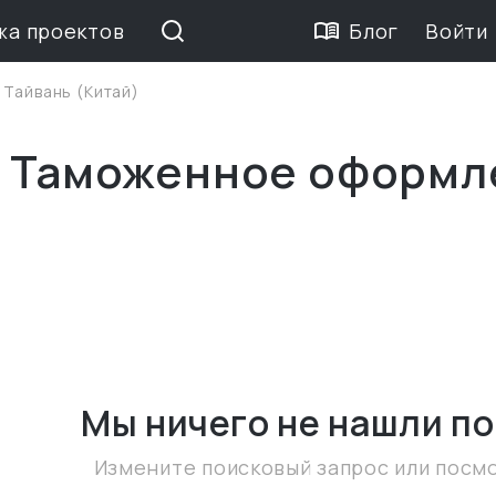
жа проектов
Блог
Войти
>
Тайвань (Китай)
е Таможенное оформл
Мы ничего не нашли
по
Измените поисковый запрос или посм