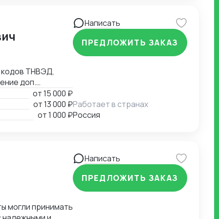
соответствует
Написать
вич
ПРЕДЛОЖИТЬ ЗАКАЗ
 кодов ТНВЭД,
ение доп.
ской транспорт, ж/
от
15 000 ₽
, валютному
от
13 000 ₽
Работает в странах
учение
от
1 000 ₽
Россия
Написать
ПРЕДЛОЖИТЬ ЗАКАЗ
 надежными и