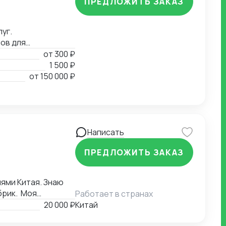
ПРЕДЛОЖИТЬ ЗАКАЗ
уг.
ов для
от
300 ₽
1 500 ₽
от
150 000 ₽
Написать
ПРЕДЛОЖИТЬ ЗАКАЗ
ями Китая. Знаю
брик. Моя
Работает в странах
а соответствие
20 000 ₽
Китай
зке. Я также