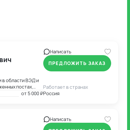
Написать
вич
ПРЕДЛОЖИТЬ ЗАКАЗ
 в области ВЭД и
женных постах,
Работает в странах
данной сфере с
от
5 000 ₽
Россия
Написать