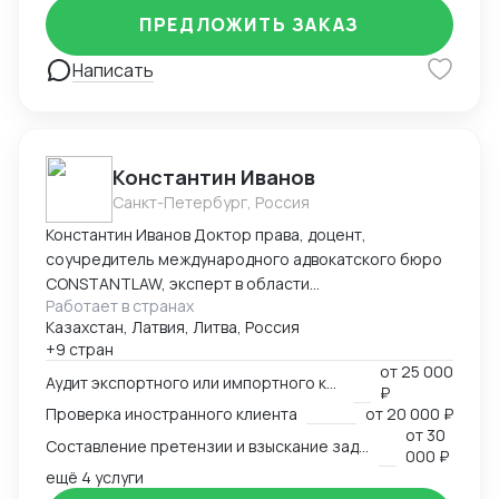
ПРЕДЛОЖИТЬ ЗАКАЗ
Написать
Константин Иванов
Санкт-Петербург, Россия
Константин Иванов Доктор права, доцент,
соучредитель международного адвокатского бюро
CONSTANTLAW, эксперт в области
Работает в странах
внешнеэкономической деятельности,
Казахстан, Латвия, Литва, Россия
сопровождения международных сделок и решения
+9 стран
внешнеэкономических споров. Международный
от
25 000
арбитр (Рижский третейский суд / Рига, Латвия,
Аудит экспортного или импортного контракта
₽
международный арбитражный суд IAC / Алматы,
Проверка иностранного клиента
от
20 000 ₽
Казахстан).
от
30
Составление претензии и взыскание задолженности с иностранного клиента
000 ₽
ещё 4 услуги