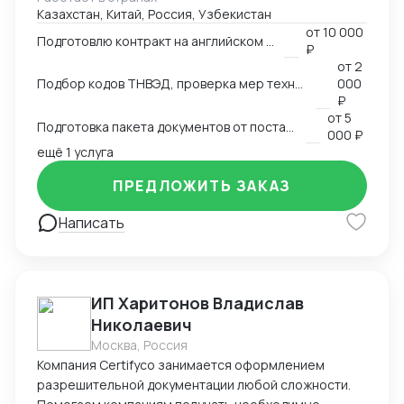
Казахстан, Китай, Россия, Узбекистан
аккредитованными органами; - Снижаю расходы за
от
10 000
счёт оптимизации логистики и правильного кода; -
Подготовлю контракт на английском языке
₽
Обеспечиваю юридическую чистоту сделок,
от
2
точность инвойсов, упаковочных листов, контрактов.
Подбор кодов ТНВЭД, проверка мер технического регулирования, запретов и ограничений
000
₽
от
5
Подготовка пакета документов от поставщика на EXW, FCA, CIF, FOB
000 ₽
ещё 1 услуга
ПРЕДЛОЖИТЬ ЗАКАЗ
Написать
ИП Харитонов Владислав
Николаевич
Москва, Россия
Компания Certifyco занимается оформлением
разрешительной документации любой сложности.