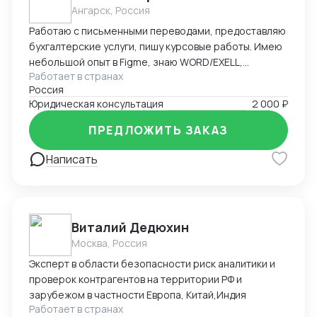
Ангарск, Россия
Работаю с письменными переводами, предоставляю
бухгалтерские услуги, пишу курсовые работы. Имею
небольшой опыт в Figme, знаю WORD/EXELL,
Работает в странах
составляю и редактирую таблицы. Рассматриваю
Россия
подработку, рассмотрю Ваши варианты.
Юридическая консультация
2 000 ₽
ПРЕДЛОЖИТЬ ЗАКАЗ
Написать
Виталий Дедюхин
Москва, Россия
Эксперт в области безопасности риск аналитики и
проверок контрагентов на территории РФ и
зарубежом в частности Европа, Китай,Индия
Работает в странах