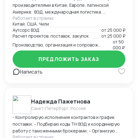
производителями в Китае, Европе, латинской
сертификатов - Бизнес консалтинг
Америке. ВЭД, международная логистика.
Работает в странах
Консалтинг. Закупки: оборудование, текстиль,
Китай, США, Чили
товары народного потребления. Собственная база
Аутсорс ВЭД
от
25 000 ₽
производств, логистика и платежи.
Расчет проектов, поставок, закупок
от
25 000 ₽
от
50
Производство, организация и сопровождение всех этапов производства в Китае
000 ₽
ПРЕДЛОЖИТЬ ЗАКАЗ
Написать
Надежда Пажетнова
Санкт-Петербург, Россия
- Контролирую исполнение контрактов и график
поставки; - Подбираю коды ТН ВЭД и координирую
работу с таможенными брокерами; - Организую
Работает в странах
сертификацию и взаимодействие с