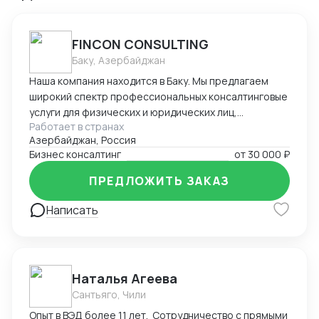
FINCON CONSULTING
Баку, Азербайджан
Наша компания находится в Баку. Мы предлагаем
широкий спектр профессиональных консалтинговые
услуги для физических и юридических лиц,
Работает в странах
предпринимателей и бизнесменов на территории
Азербайджан, Россия
Азербайджана. Портфель наших заказчиков и
Бизнес консалтинг
от
30 000 ₽
клиентов в основном из стран СНГ. В список
стандартных услуг входит: - регистрация компании
ПРЕДЛОЖИТЬ ЗАКАЗ
на территории Азербайджана, включая открытие
счетов в банках - Полное сопровождение компании -
Написать
Помощь в подготовке и подаче документов при
получении ВНЖ - Содействие при получении
разрешения на работу в Азербайджане -
Бухгалтерское сопровождение (1С) - Ведение ВЭД
Наталья Агеева
(договора, инвойсы, акты). - Помощь в проведении и
Сантьяго, Чили
составлении документов при посреднических
Опыт в ВЭД более 11 лет. Сотрудничество с прямыми
сделках. - Получение справок, лицензий и