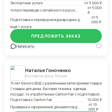
Экспортные услуги
от
5 000 ₽
связанные с логистикой и таможней. Могу
от
5 000
Услуги перевода с китайского и русского языков
предоставить консультации по внешней торговле.
₽
от
5
Подготовка и перевод международных договоров (русский-китайский)
000 ₽
ещё 1 услуга
ПРЕДЛОЖИТЬ ЗАКАЗ
Написать
Наталья Гоноченко
Ростов-на-Дону, Россия
15 лет белого ВЭД с различными категориями товара
( товары для дома, бытовая техника, одежда,
посуда), 14 отработанных Canton Fair с подготовкой,
анализом и подбором ассортиментной матрицы.
Подготовка к Canton Fair
10 000 ₽
от
10
Подготовка полного пакета документов включая
Проверка и оформление документов для импорта из Китая
000 ₽
сертификацию, образцы, ввоз и оформление.