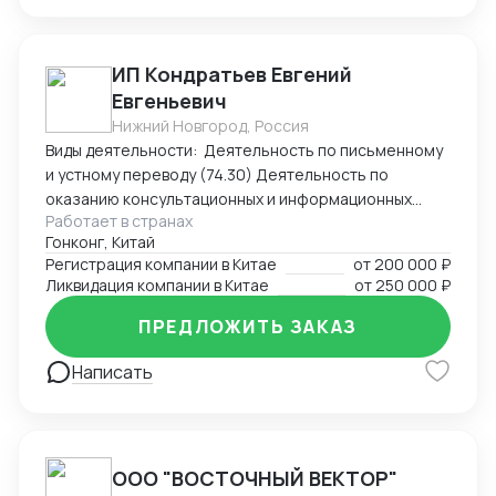
ИП Кондратьев Евгений
Евгеньевич
Нижний Новгород, Россия
Виды деятельности: Деятельность по письменному
и устному переводу (74.30) Деятельность по
оказанию консультационных и информационных
Работает в странах
услуг (63.99.1) Услуги по бронированию прочие и
Гонконг, Китай
сопутствующая деятельность (79.90)
Регистрация компании в Китае
от
200 000 ₽
Ликвидация компании в Китае
от
250 000 ₽
ПРЕДЛОЖИТЬ ЗАКАЗ
Написать
ООО "ВОСТОЧНЫЙ ВЕКТОР"