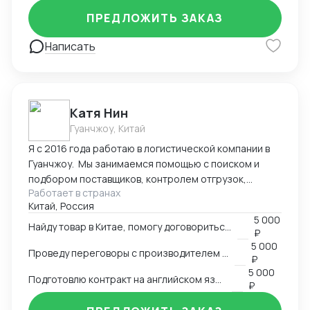
Оформление полного пакета документов для ТО и
ПРЕДЛОЖИТЬ ЗАКАЗ
доставки, просчет юнит экономики. Контроль
платежей через третьи страны и проверка
Написать
корректности Валютного контроля.
Катя Нин
Гуанчжоу, Китай
Я с 2016 года работаю в логистической компании в
Гуанчжоу. Мы занимаемся помощью с поиском и
подбором поставщиков, контролем отгрузок,
Работает в странах
проверкой качества товара. В нашей компании
Китай, Россия
работает более 10 человек и мы всегда можем вам
5 000
помочь по любым вопросам связанным с заказом
Найду товар в Китае, помогу договориться о поставке
₽
товаров в Китае.
5 000
Проведу переговоры с производителем в Китае
₽
5 000
Подготовлю контракт на английском языке
₽