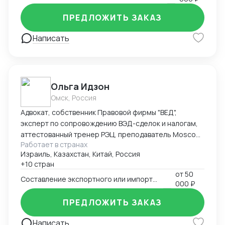
ПРЕДЛОЖИТЬ ЗАКАЗ
Написать
Ольга Идзон
Омск, Россия
Адвокат, собственник Правовой фирмы "ВЕД",
эксперт по сопровождению ВЭД-сделок и налогам,
аттестованный тренер РЭЦ, преподаватель Moscow
Работает в странах
Digital School. Неоднократно признана одним из
Израиль, Казахстан, Китай, Россия
лучших юристов по ВЭД рейтингом юристов России
+10 стран
Право.ру-300, Коммерсантъ. Деятельность фирмы
от
50
"ВЕД" по направлению ВЭД отмечена Forbes Legal.
Составление экспортного или импортного контракта
000 ₽
ПРЕДЛОЖИТЬ ЗАКАЗ
Написать