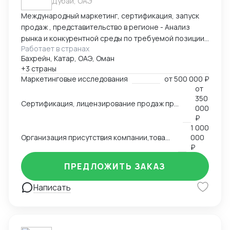
Дубай, ОАЭ
Международный маркетинг, сертификация, запуск
продаж , представительство в регионе - Анализ
рынка и конкурентной среды по требуемой позиции/
Работает в странах
группе товаров, обзор и анализ цен, конкурирующих
Бахрейн, Катар, ОАЭ, Оман
брендов, конкурентов по группам, обзор трендов,
+3 страны
национальных особенностей и традиции, основных
Маркетинговые исследования
от
500 000 ₽
груп потребителей на региональных рынках. swot
от
анализ - Сертификация и лицензирование
350
Сертификация, лицензирование продаж продовольственной продукции, продуктов питания на рынках Ближнего Востока,Азии, Северной Африки.
продукции, адоптация к условиям и требованиям
000
страны импортера - Запуск продаж, поиск
₽
1 000
дистрибутов, партнеров - Представление интересов
Организация присутствия компании,товаров, услуг на международном рынке, запуск продаж
000
Вашей компании в регионе
₽
ПРЕДЛОЖИТЬ ЗАКАЗ
Написать