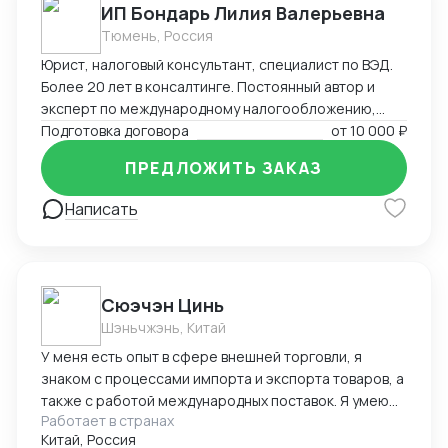
ИП Бондарь Лилия Валерьевна
Тюмень, Россия
Юрист, налоговый консультант, специалист по ВЭД.
Более 20 лет в консалтинге. Постоянный автор и
эксперт по международному налогообложению,
применению СОИДН, MLI. Подготовка правовых
Подготовка договора
от
10 000 ₽
заключений по налогообложению в РФ и
ПРЕДЛОЖИТЬ ЗАКАЗ
иностранных юрисдикциях. Структурирование
сделок. Анализ условий договоров, представление
Написать
интересов клиента в судах, налоговых органах,
банкротстве.
Cюэчэн Цинь
Шэньчжэнь, Китай
У меня есть опыт в сфере внешней торговли, я
знаком с процессами импорта и экспорта товаров, а
также с работой международных поставок. Я умею
Работает в странах
вести переговоры с зарубежными партнерами,
Китай, Россия
заключать контракты, а также решать вопросы,