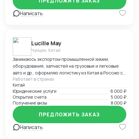
ПРЕДЛОЖИТЬ ЗАКАЗ
Написать
Lucille May
Чунцин, Китай
Занимаюсь экспортом промышленной химии,
оборудования, запчастей на грузовые и легковые
авто и др., оформляю логистику из Китая в Россию со
Работает в странах
всеми сопроводительными документами под ключ.
Китай
Предоставляю услуги вашего представительства в
Юридические услуги
6 000 ₽
Китае, помогаю с регистрацией компаний, а также
Открытие счета
5 000 ₽
есть опыт в открытии и автоматизации онлайн
Получение визы
8 000 ₽
магазинов на платформах Taobao, 1688, Meituan,
Jingdong. Помогаю найти поставщиков, наладить
ПРЕДЛОЖИТЬ ЗАКАЗ
производство, вести переговоры с китайской
Написать
стороной. Занимаюсь поиском и отправкой товаров
и пробников