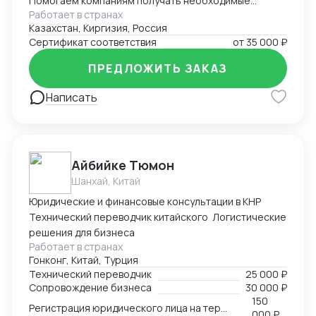
Помогаем компаниям получать необходимые
Работает в странах
документы для импорта, экспорта, реализации
Казахстан, Киргизия, Россия
продукции. Решаем самые сложные задачи.
Сертификат соответствия
от
35 000 ₽
ПРЕДЛОЖИТЬ ЗАКАЗ
Написать
Айбийке Тюмон
Шанхай, Китай
Юридические и финансовые консультации в КНР
Технический переводчик китайского Логистические
решения для бизнеса
Работает в странах
Гонконг, Китай, Турция
Технический переводчик
25 000 ₽
Сопровождение бизнеса
30 000 ₽
150
Регистрация юридического лица на территории Китая
000 ₽