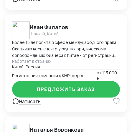
Иван Филатов
Шанхай, Китай
Более 15 лет опыта в сфере международного права.
Оказываю весь спектр услуг по юридическому
сопровождению бизнеса в Китае - от регистрации
Работает в странах
компании с участием граждан России и получения
Китай, Россия
разрешения на работу, миграции бизнеса, открытия
от
113 000
счетов в местном банке, оформления приглашений
Регистрация компании в КНР под ключ
₽
на въезд до взаимодействия с госорганами и
службами в Китае, проверки контрагентов до
ПРЕДЛОЖИТЬ ЗАКАЗ
подготовки и совершения сделок и абонентского
обслуживания бизнеса.
Написать
Наталья Воронкова