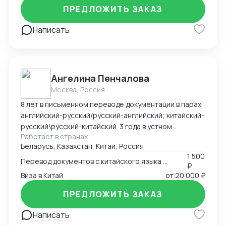
ПРЕДЛОЖИТЬ ЗАКАЗ
Написать
Ангелина Пенчалова
Москва, Россия
8 лет в письменном переводе документации в парах
английский-русский/русский-английский; китайский-
русский\русский-китайский. 3 года в устном
Работает в странах
переводе в паре китайский-русский\русский-
Беларусь, Казахстан, Китай, Россия
китайский.
1 500
Перевод документов с китайского языка на русский язык
₽
Виза в Китай
от
20 000 ₽
ПРЕДЛОЖИТЬ ЗАКАЗ
Написать