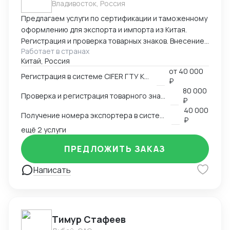
Владивосток, Россия
Предлагаем услуги по сертификации и таможенному
оформлению для экспорта и импорта из Китая.
Регистрация и проверка товарных знаков. Внесение
Работает в странах
в таможенный реестр товарных знаков.
Китай, Россия
Изготовление маркировки для пищевой продукции
от
40 000
для реализации в Китае. Получение номера
Регистрация в системе CIFER ГТУ КНР
₽
экспортера в системе китайской таможни. Подбор
80 000
Проверка и регистрация товарного знака в КНР
HS и CIQ кодов.
₽
40 000
Получение номера экспортера в системе ГТУ КНР
₽
ещё 2 услуги
ПРЕДЛОЖИТЬ ЗАКАЗ
Написать
Тимур Стафеев