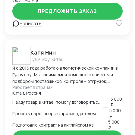
ПРЕДЛОЖИТЬ ЗАКАЗ
Написать
Катя Нин
Гуанчжоу, Китай
Я с 2016 года работаю в логистической компании в
Гуанчжоу. Мы занимаемся помощью с поиском и
подбором поставщиков, контролем отгрузок,
Работает в странах
проверкой качества товара. В нашей компании
Китай, Россия
работает более 10 человек и мы всегда можем вам
5 000
помочь по любым вопросам связанным с заказом
Найду товар в Китае, помогу договориться о поставке
₽
товаров в Китае.
5 000
Проведу переговоры с производителем в Китае
₽
5 000
Подготовлю контракт на английском языке
₽