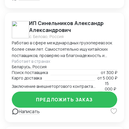
ИП Синельников Александр
Александрович
с. Белово, Россия
Работаю в сфере международных грузоперевозок
более семи лет. Самостоятельно ищу китайских
поставщиков, проверяю на благонадежность и
Работает в странах
выстраиваю долгосрочные торговые отношения.
Беларусь, Россия
Осуществляю полный цикл сделки с китайскими
Поиск поставщика
от
300 ₽
производителями от поиска поставщика и выкупа
Карго доставка
от
5 000 ₽
товаров, до поставки продукции на склад покупателя.
15
Заключение внешнеторгового контракта на двух языках
Берусь за сложные проекты и помогаю решить
000 ₽
нестандартные вопросы.
ПРЕДЛОЖИТЬ ЗАКАЗ
Написать