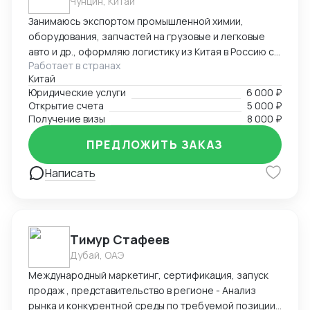
Чунцин, Китай
Занимаюсь экспортом промышленной химии,
оборудования, запчастей на грузовые и легковые
авто и др., оформляю логистику из Китая в Россию со
Работает в странах
всеми сопроводительными документами под ключ.
Китай
Предоставляю услуги вашего представительства в
Юридические услуги
6 000 ₽
Китае, помогаю с регистрацией компаний, а также
Открытие счета
5 000 ₽
есть опыт в открытии и автоматизации онлайн
Получение визы
8 000 ₽
магазинов на платформах Taobao, 1688, Meituan,
Jingdong. Помогаю найти поставщиков, наладить
ПРЕДЛОЖИТЬ ЗАКАЗ
производство, вести переговоры с китайской
Написать
стороной. Занимаюсь поиском и отправкой товаров
и пробников
Тимур Стафеев
Дубай, ОАЭ
Международный маркетинг, сертификация, запуск
продаж , представительство в регионе - Анализ
рынка и конкурентной среды по требуемой позиции/