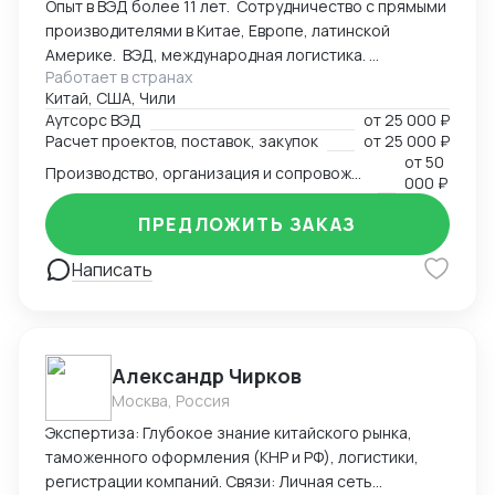
Опыт в ВЭД более 11 лет. Сотрудничество с прямыми
участия в выставках «под ключ» (от регистрации до
производителями в Китае, Европе, латинской
оформления стенда). Почему выбирают нас: *
Америке. ВЭД, международная логистика.
Прямое присутствие: Работаем без посредников
Работает в странах
Консалтинг. Закупки: оборудование, текстиль,
внутри Китая. * Безопасность: Проверка
Китай, США, Чили
товары народного потребления. Собственная база
контрагентов и контроль качества на местах. *
Аутсорс ВЭД
от
25 000 ₽
производств, логистика и платежи.
Экономия времени: Берем на себя всю бюрократию
Расчет проектов, поставок, закупок
от
25 000 ₽
— вы получаете готовый результат или товар.
от
50
Производство, организация и сопровождение всех этапов производства в Китае
000 ₽
ПРЕДЛОЖИТЬ ЗАКАЗ
Написать
Александр Чирков
Москва, Россия
Экспертиза: Глубокое знание китайского рынка,
таможенного оформления (КНР и РФ), логистики,
регистрации компаний. Связи: Личная сеть