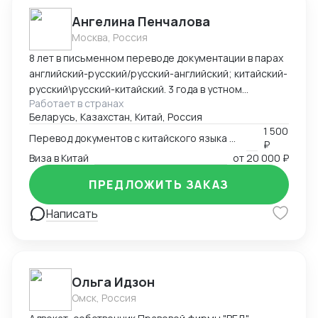
Ангелина Пенчалова
Москва, Россия
8 лет в письменном переводе документации в парах
английский-русский/русский-английский; китайский-
русский\русский-китайский. 3 года в устном
Работает в странах
переводе в паре китайский-русский\русский-
Беларусь, Казахстан, Китай, Россия
китайский.
1 500
Перевод документов с китайского языка на русский язык
₽
Виза в Китай
от
20 000 ₽
ПРЕДЛОЖИТЬ ЗАКАЗ
Написать
Ольга Идзон
Омск, Россия