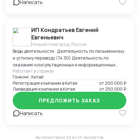
Написать
интересов клиента в судах, налоговых органах,
банкротстве.
ИП Кондратьев Евгений
Евгеньевич
Нижний Новгород, Россия
Виды деятельности: Деятельность по письменному
и устному переводу (74.30) Деятельность по
оказанию консультационных и информационных
Работает в странах
услуг (63.99.1) Услуги по бронированию прочие и
Гонконг, Китай
сопутствующая деятельность (79.90)
Регистрация компании в Китае
от
200 000 ₽
Ликвидация компании в Китае
от
250 000 ₽
ПРЕДЛОЖИТЬ ЗАКАЗ
Написать
Вы посмотрели 20 из 25 экспертов