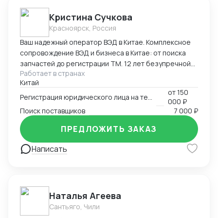
Кристина Сучкова
Красноярск, Россия
Ваш надежный оператор ВЭД в Китае. Комплексное
сопровождение ВЭД и бизнеса в Китае: от поиска
запчастей до регистрации ТМ. 12 лет безупречной
Работает в странах
логистики. Опыт и специализация: * 12 лет в ВЭД:
Китай
Глубокое понимание китайского рынка и
от
150
юридических тонкостей. * Профильные поставки:
Регистрация юридического лица на территории Китая
000 ₽
Экспертиза в категориях: автозапчасти,
Поиск поставщиков
7 000 ₽
промышленное и медицинское оборудование. Знаем
специфику сертификации и таможенной очистки
ПРЕДЛОЖИТЬ ЗАКАЗ
сложных грузов. Перечень услуг * Логистика и
Написать
импорт: Организация цепочек поставок любой
сложности. * Бизнес-инфраструктура в КНР: *
Регистрация компаний и открытие банковских
счетов (полное сопровождение). * Ведение
бухгалтерии по стандартам КНР. * Защита
Наталья Агеева
интеллектуальной собственности (регистрация
Сантьяго, Чили
торговых марок). * MICE-услуги: Организация