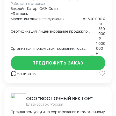
Работает в странах
группе товаров, обзор и анализ цен, конкурирующих
Бахрейн, Катар, ОАЭ, Оман
брендов, конкурентов по группам, обзор трендов,
+3 страны
национальных особенностей и традиции, основных
Маркетинговые исследования
от
500 000 ₽
груп потребителей на региональных рынках. swot
от
анализ - Сертификация и лицензирование
350
Сертификация, лицензирование продаж продовольственной продукции, продуктов питания на рынках Ближнего Востока,Азии, Северной Африки.
продукции, адоптация к условиям и требованиям
000
страны импортера - Запуск продаж, поиск
₽
1 000
дистрибутов, партнеров - Представление интересов
Организация присутствия компании,товаров, услуг на международном рынке, запуск продаж
000
Вашей компании в регионе
₽
ПРЕДЛОЖИТЬ ЗАКАЗ
Написать
ООО "ВОСТОЧНЫЙ ВЕКТОР"
Владивосток, Россия
Предлагаем услуги по сертификации и таможенному