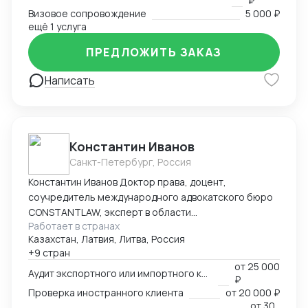
₽
Визовое сопровождение
5 000 ₽
ещё 1 услуга
ПРЕДЛОЖИТЬ ЗАКАЗ
Написать
Константин Иванов
Санкт-Петербург, Россия
Константин Иванов Доктор права, доцент,
соучредитель международного адвокатского бюро
CONSTANTLAW, эксперт в области
Работает в странах
внешнеэкономической деятельности,
Казахстан, Латвия, Литва, Россия
сопровождения международных сделок и решения
+9 стран
внешнеэкономических споров. Международный
от
25 000
арбитр (Рижский третейский суд / Рига, Латвия,
Аудит экспортного или импортного контракта
₽
международный арбитражный суд IAC / Алматы,
Проверка иностранного клиента
от
20 000 ₽
Казахстан).
от
30