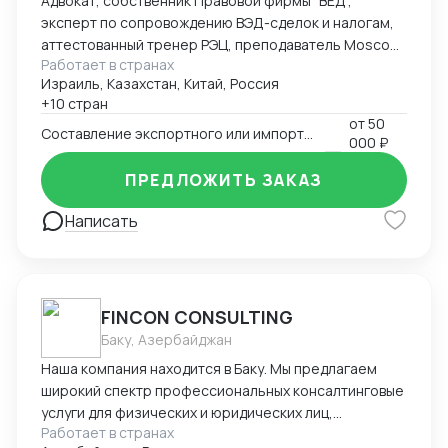
Адвокат, собственник Правовой фирмы "ВЕД",
эксперт по сопровождению ВЭД-сделок и налогам,
аттестованный тренер РЭЦ, преподаватель Moscow
Работает в странах
Digital School. Неоднократно признана одним из
Израиль, Казахстан, Китай, Россия
лучших юристов по ВЭД рейтингом юристов России
+10 стран
Право.ру-300, Коммерсантъ. Деятельность фирмы
от
50
"ВЕД" по направлению ВЭД отмечена Forbes Legal.
Составление экспортного или импортного контракта
000 ₽
ПРЕДЛОЖИТЬ ЗАКАЗ
Написать
FINCON CONSULTING
Баку, Азербайджан
Наша компания находится в Баку. Мы предлагаем
широкий спектр профессиональных консалтинговые
услуги для физических и юридических лиц,
Работает в странах
предпринимателей и бизнесменов на территории