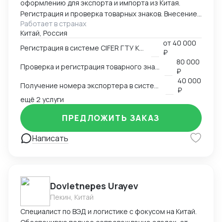
оформлению для экспорта и импорта из Китая.
Регистрация и проверка товарных знаков. Внесение
Работает в странах
в таможенный реестр товарных знаков.
Китай, Россия
Изготовление маркировки для пищевой продукции
от
40 000
для реализации в Китае. Получение номера
Регистрация в системе CIFER ГТУ КНР
₽
экспортера в системе китайской таможни. Подбор
80 000
Проверка и регистрация товарного знака в КНР
HS и CIQ кодов.
₽
40 000
Получение номера экспортера в системе ГТУ КНР
₽
ещё 2 услуги
ПРЕДЛОЖИТЬ ЗАКАЗ
Написать
Dovletnepes Urayev
Пекин, Китай
Специалист по ВЭД и логистике с фокусом на Китай.