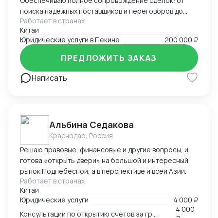
Обеспечиваю полное сопровождение сделок: от
поиска надежных поставщиков и переговоров до
Работает в странах
таможенного оформления и решения
Китай
нестандартных задач. Свободно владею китайским,
Юридические услуги в Пекине
200 000 ₽
русским и английским.
ПРЕДЛОЖИТЬ ЗАКАЗ
Написать
Альбина Седакова
Краснодар, Россия
Решаю правовые, финансовые и другие вопросы, и
готова «открыть двери» на большой и интересный
рынок Поднебесной, а в перспективе и всей Азии.
Работает в странах
Китай
Юридические услуги
4 000 ₽
4 000
Консультации по открытию счетов за границей