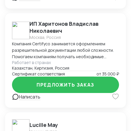
ИП Харитонов Владислав
Николаевич
Москва, Россия
Компания Certifyco занимается оформлением
разрешительной документации любой сложности.
Помогаем компаниям получать необходимые
Работает в странах
документы для импорта, экспорта, реализации
Казахстан, Киргизия, Россия
продукции. Решаем самые сложные задачи.
Сертификат соответствия
от
35 000 ₽
ПРЕДЛОЖИТЬ ЗАКАЗ
Написать
Lucille May