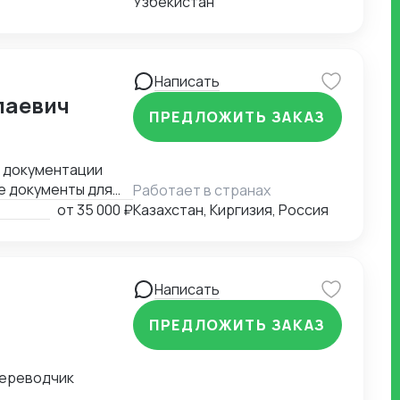
Узбекистан
Написать
лаевич
ПРЕДЛОЖИТЬ ЗАКАЗ
й документации
е документы для
Работает в странах
ные задачи.
от
35 000 ₽
Казахстан, Киргизия, Россия
Написать
ПРЕДЛОЖИТЬ ЗАКАЗ
переводчик