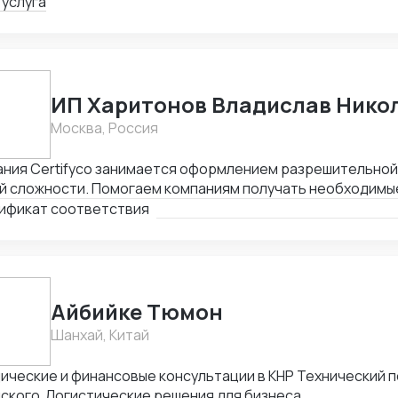
рактов.
 услуга
ИП Харитонов Владислав Нико
Москва, Россия
ания Certifyco занимается оформлением разрешительно
й сложности. Помогаем компаниям получать необходимы
та, экспорта, реализации продукции. Решаем самые слож
ификат соответствия
Айбийке Тюмон
Шанхай, Китай
ические и финансовые консультации в КНР Технический 
йского Логистические решения для бизнеса