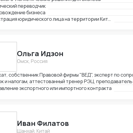
ический переводчик
овождение бизнеса
Регистрация юридического лица на территории Китая
Ольга Идзон
Омск, Россия
кат, собственник Правовой фирмы "ВЕД", эксперт по со
к и налогам, аттестованный тренер РЭЦ, преподаватель 
l. Неоднократно признана одним из лучших юристов по 
авление экспортного или импортного контракта
тов России Право.ру-300, Коммерсантъ. Деятельность фи
влению ВЭД отмечена Forbes Legal.
Иван Филатов
Шанхай, Китай