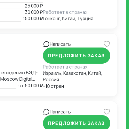
25 000 ₽
30 000 ₽
Работает в странах
150 000 ₽
Гонконг, Китай, Турция
Написать
ПРЕДЛОЖИТЬ ЗАКАЗ
Работает в странах
провождению ВЭД-
Израиль, Казахстан, Китай,
Moscow Digital
Россия
ВЭД рейтингом
от
50 000 ₽
+10 стран
рмы "ВЕД" по
Написать
ПРЕДЛОЖИТЬ ЗАКАЗ