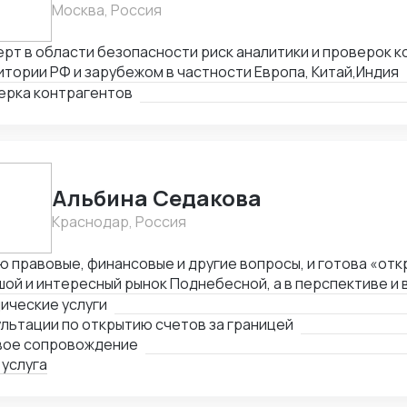
Москва, Россия
рт в области безопасности риск аналитики и проверок к
тории РФ и зарубежом в частности Европа, Китай,Индия
ерка контрагентов
Альбина Седакова
Краснодар, Россия
 правовые, финансовые и другие вопросы, и готова «отк
ой и интересный рынок Поднебесной, а в перспективе и в
ические услуги
льтации по открытию счетов за границей
вое сопровождение
 услуга