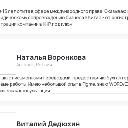
15 лет опыта в сфере международного права. Оказываю весь спектр услуг
идическому сопровождению бизнеса в Китае - от регист
ием граждан России и получения разрешения на работу, 
трация компании в КНР под ключ
тия счетов в местном банке, оформления приглашений н
одействия с госорганами и службами в Китае, проверки 
товки и совершения сделок и абонентского обслуживани
Наталья Воронкова
Ангарск, Россия
таю с письменными переводами, предоставляю бухгалтер
вые работы. Имею небольшой опыт в Figme, знаю WORD/E
ктирую таблицы. Рассматриваю подработку, рассмотрю В
ическая консультация
Виталий Дедюхин