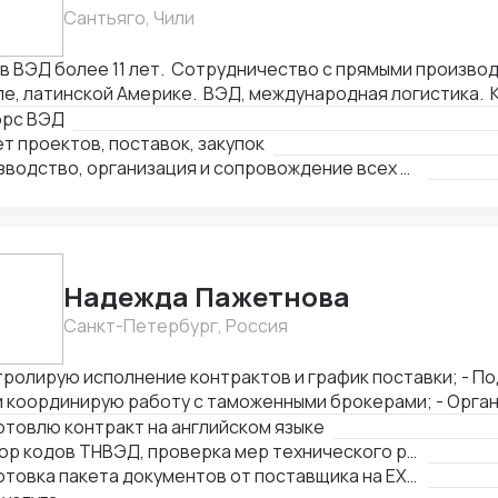
йсы, акты). - Помощь в проведении и составлении документов при
Сантьяго, Чили
делках. - Получение справок, лицензий и сертификатов - Бизнес
алтинг
ВЭД более 11 лет. Сотрудничество с прямыми производителями в Китае,
е, латинской Америке. ВЭД, международная логистика. 
ки: оборудование, текстиль, товары народного потребл
орс ВЭД
производств, логистика и платежи.
т проектов, поставок, закупок
Производство, организация и сопровождение всех этапов производства в Китае
Надежда Пажетнова
Санкт-Петербург, Россия
ролирую исполнение контрактов и график поставки; - Подбираю коды ТН
координирую работу с таможенными брокерами; - Организую
фикацию и взаимодействие с аккредитованными органами; - Сни
товлю контракт на английском языке
ы за счёт оптимизации логистики и правильного кода; - Обеспечиваю
Подбор кодов ТНВЭД, проверка мер технического регулирования, запретов и ограничений
ческую чистоту сделок, точность инвойсов, упаковочны
Подготовка пакета документов от поставщика на EXW, FCA, CIF, FOB