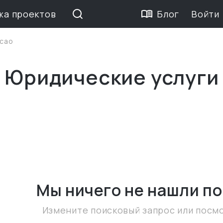
жа проектов
Блог
Войти
сао
 Юридические услуги
Мы ничего не нашли
по
Измените поисковый запрос или посм