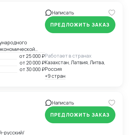
Написать
ПРЕДЛОЖИТЬ ЗАКАЗ
экономической
ния
Работает в странах
от
25 000 ₽
ий третейский суд
Казахстан, Латвия, Литва,
от
20 000 ₽
Казахстан).
Россия
от
30 000 ₽
+9 стран
Написать
ПРЕДЛОЖИТЬ ЗАКАЗ
й-русский/