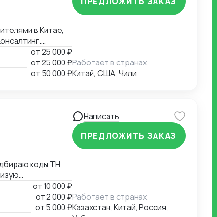
ПРЕДЛОЖИТЬ ЗАКАЗ
Консалтинг.
ения. Собственная
от
25 000 ₽
от
25 000 ₽
Работает в странах
от
50 000 ₽
Китай, США, Чили
Написать
ПРЕДЛОЖИТЬ ЗАКАЗ
жаю
от
10 000 ₽
от
2 000 ₽
Работает в странах
х листов,
от
5 000 ₽
Казахстан, Китай, Россия,