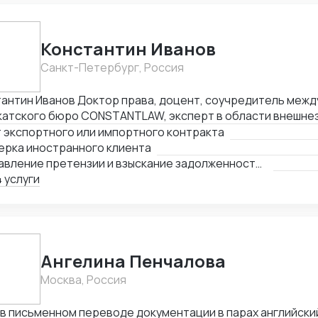
Константин Иванов
Санкт-Петербург, Россия
Доктор права, доцент, соучредитель международного
катского бюро CONSTANTLAW, эксперт в области внешне
ельности, сопровождения международных сделок и реше
 экспортного или импортного контракта
неэкономических споров. Международный арбитр (Рижск
ерка иностранного клиента
а, Латвия, международный арбитражный суд IAC / Алматы, 
Составление претензии и взыскание задолженности с иностранного клиента
 услуги
Ангелина Пенчалова
Москва, Россия
 в письменном переводе документации в парах английски