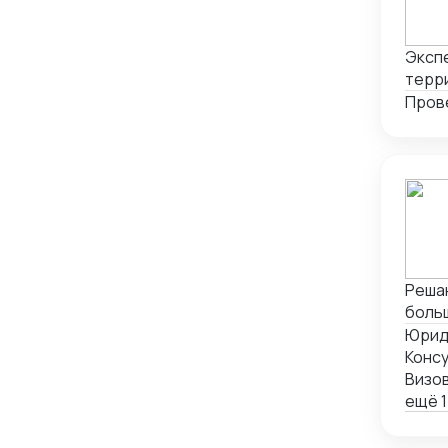
Экспе
терри
Пров
Решаю
больш
Юрид
Консу
Визо
ещё 1