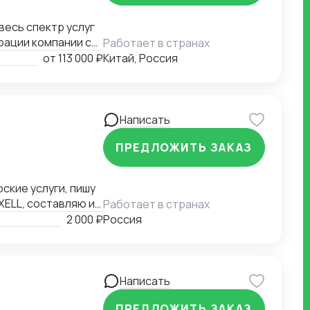
рации компании с
Работает в странах
миграции бизнеса,
от
113 000 ₽
Китай, Россия
а въезд до
контрагентов до
я бизнеса.
Написать
ПРЕДЛОЖИТЬ ЗАКАЗ
ские услуги, пишу
XELL, составляю и
Работает в странах
аши варианты.
2 000 ₽
Россия
Написать
ПРЕДЛОЖИТЬ ЗАКАЗ