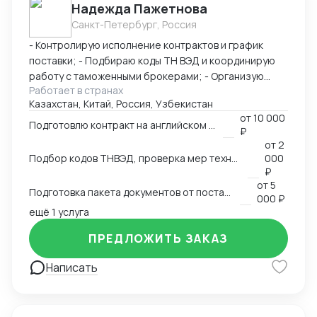
Надежда Пажетнова
Санкт-Петербург, Россия
- Контролирую исполнение контрактов и график
поставки; - Подбираю коды ТН ВЭД и координирую
работу с таможенными брокерами; - Организую
Работает в странах
сертификацию и взаимодействие с
Казахстан, Китай, Россия, Узбекистан
аккредитованными органами; - Снижаю расходы за
от
10 000
счёт оптимизации логистики и правильного кода; -
Подготовлю контракт на английском языке
₽
Обеспечиваю юридическую чистоту сделок,
от
2
точность инвойсов, упаковочных листов, контрактов.
Подбор кодов ТНВЭД, проверка мер технического регулирования, запретов и ограничений
000
₽
от
5
Подготовка пакета документов от поставщика на EXW, FCA, CIF, FOB
000 ₽
ещё 1 услуга
ПРЕДЛОЖИТЬ ЗАКАЗ
Написать