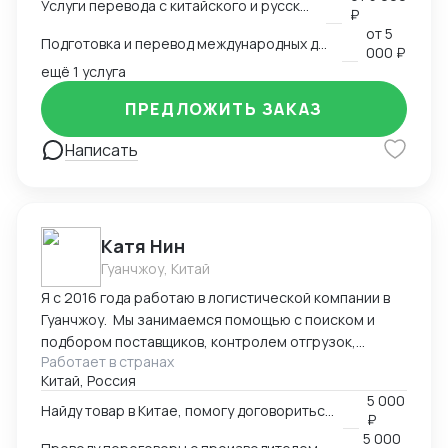
Услуги перевода с китайского и русского языков
предоставить консультации по внешней торговле.
₽
от
5
Подготовка и перевод международных договоров (русский-китайский)
000 ₽
ещё 1 услуга
ПРЕДЛОЖИТЬ ЗАКАЗ
Написать
Катя Нин
Гуанчжоу, Китай
Я с 2016 года работаю в логистической компании в
Гуанчжоу. Мы занимаемся помощью с поиском и
подбором поставщиков, контролем отгрузок,
Работает в странах
проверкой качества товара. В нашей компании
Китай, Россия
работает более 10 человек и мы всегда можем вам
5 000
помочь по любым вопросам связанным с заказом
Найду товар в Китае, помогу договориться о поставке
₽
товаров в Китае.
5 000