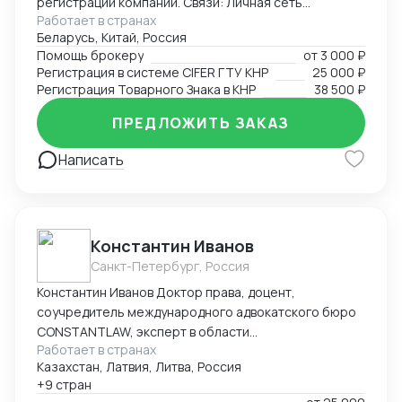
регистрации компаний. Связи: Личная сеть
Работает в странах
контактов в китайских таможенных органах, банках,
Беларусь, Китай, Россия
правительственных структурах (Харбин, Хэйхэ,
Помощь брокеру
от
3 000 ₽
Хэйлунцзян, Ченду, Хайнань), среди крупных
Регистрация в системе CIFER ГТУ КНР
25 000 ₽
корпораций (PetroChina, Sinopec, Haier и другие).
Регистрация Товарного Знака в КНР
38 500 ₽
Достижения: Первым легализовал ввоз иван-чая и
меда с чагой в Китай, регистрировал сложную
ПРЕДЛОЖИТЬ ЗАКАЗ
продукцию в CIFER, организовывал поставки
Написать
охраняемых видов рыб и ее икры, поднимал обороты
новых компаний в Китае с нуля до нескольких
миллионов в трансграничной торговле и в
международной логистике, спасал отношения между
инвесторами в международных кооперациях в
Константин Иванов
кризис.
Санкт-Петербург, Россия
Константин Иванов Доктор права, доцент,
соучредитель международного адвокатского бюро
CONSTANTLAW, эксперт в области
Работает в странах
внешнеэкономической деятельности,
Казахстан, Латвия, Литва, Россия
сопровождения международных сделок и решения
+9 стран
внешнеэкономических споров. Международный