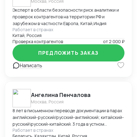
Москва, Россия
Эксперт в области безопасности риск аналитики и
проверок контрагентов на территории РФ и
зарубежом в частности Европа, Китай,Индия
Работает в странах
Китай, Россия
Проверка контрагентов
от
2 000 ₽
ПРЕДЛОЖИТЬ ЗАКАЗ
Написать
Ангелина Пенчалова
Москва, Россия
8 лет в письменном переводе документации в парах
английский-русский/русский-английский; китайский-
русский\русский-китайский. 3 года в устном
Работает в странах
переводе в паре китайский-русский\русский-
Беларусь, Казахстан, Китай, Россия