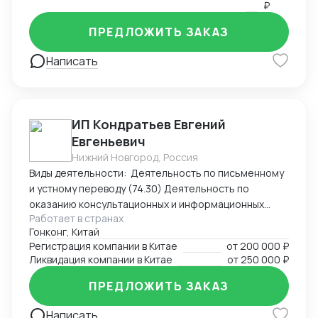
₽
ПРЕДЛОЖИТЬ ЗАКАЗ
Написать
ИП Кондратьев Евгений
Евгеньевич
Нижний Новгород, Россия
Виды деятельности: Деятельность по письменному
и устному переводу (74.30) Деятельность по
оказанию консультационных и информационных
Работает в странах
услуг (63.99.1) Услуги по бронированию прочие и
Гонконг, Китай
сопутствующая деятельность (79.90)
Регистрация компании в Китае
от
200 000 ₽
Ликвидация компании в Китае
от
250 000 ₽
ПРЕДЛОЖИТЬ ЗАКАЗ
Написать