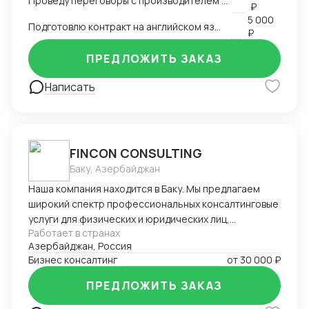
Проведу переговоры с производителем в Китае
₽
5 000
Подготовлю контракт на английском языке
₽
ПРЕДЛОЖИТЬ ЗАКАЗ
Написать
FINCON CONSULTING
Баку, Азербайджан
Наша компания находится в Баку. Мы предлагаем
широкий спектр профессиональных консалтинговые
услуги для физических и юридических лиц,
Работает в странах
предпринимателей и бизнесменов на территории
Азербайджан, Россия
Азербайджана. Портфель наших заказчиков и
Бизнес консалтинг
от
30 000 ₽
клиентов в основном из стран СНГ. В список
стандартных услуг входит: - регистрация компании
ПРЕДЛОЖИТЬ ЗАКАЗ
на территории Азербайджана, включая открытие