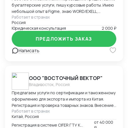
бухгалтерские услуги, пишу курсовые работы. Имею
небольшой опыт в Figme, знаю WORD/EXELL,
Работает в странах
составляю и редактирую таблицы. Рассматриваю
Россия
подработку, рассмотрю Ваши варианты.
Юридическая консультация
2 000 ₽
ПРЕДЛОЖИТЬ ЗАКАЗ
Написать
ООО "ВОСТОЧНЫЙ ВЕКТОР"
Владивосток, Россия
Предлагаем услуги по сертификации и таможенному
оформлению для экспорта и импорта из Китая.
Регистрация и проверка товарных знаков. Внесение
Работает в странах
в таможенный реестр товарных знаков.
Китай, Россия
Изготовление маркировки для пищевой продукции
от
40 000
для реализации в Китае. Получение номера
Регистрация в системе CIFER ГТУ КНР
₽