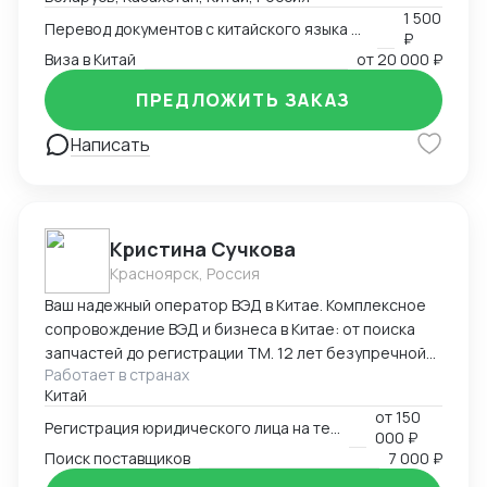
китайский.
1 500
Перевод документов с китайского языка на русский язык
₽
Виза в Китай
от
20 000 ₽
ПРЕДЛОЖИТЬ ЗАКАЗ
Написать
Кристина Сучкова
Красноярск, Россия
Ваш надежный оператор ВЭД в Китае. Комплексное
сопровождение ВЭД и бизнеса в Китае: от поиска
запчастей до регистрации ТМ. 12 лет безупречной
Работает в странах
логистики. Опыт и специализация: * 12 лет в ВЭД:
Китай
Глубокое понимание китайского рынка и
от
150
юридических тонкостей. * Профильные поставки:
Регистрация юридического лица на территории Китая
000 ₽
Экспертиза в категориях: автозапчасти,
Поиск поставщиков
7 000 ₽
промышленное и медицинское оборудование. Знаем