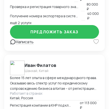
экспортера в системе китайской таможни. Подбор
80 000
Проверка и регистрация товарного знака в КНР
HS и CIQ кодов.
₽
40 000
Получение номера экспортера в системе ГТУ КНР
₽
ещё 2 услуги
ПРЕДЛОЖИТЬ ЗАКАЗ
Написать
Иван Филатов
Шанхай, Китай
Более 15 лет опыта в сфере международного права.
Оказываю весь спектр услуг по юридическому
сопровождению бизнеса в Китае - от регистрации
Работает в странах
компании с участием граждан России и получения
Китай, Россия
разрешения на работу, миграции бизнеса, открытия
от
113 000
счетов в местном банке, оформления приглашений
Регистрация компании в КНР под ключ
₽