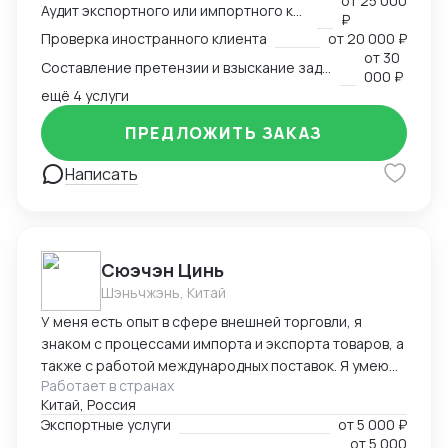
от
25 000
арбитр (Рижский третейский суд / Рига, Латвия,
Аудит экспортного или импортного контракта
₽
международный арбитражный суд IAC / Алматы,
Проверка иностранного клиента
от
20 000 ₽
Казахстан).
от
30
Составление претензии и взыскание задолженности с иностранного клиента
000 ₽
ещё 4 услуги
ПРЕДЛОЖИТЬ ЗАКАЗ
Написать
Cюэчэн Цинь
Шэньчжэнь, Китай
У меня есть опыт в сфере внешней торговли, я
знаком с процессами импорта и экспорта товаров, а
также с работой международных поставок. Я умею
Работает в странах
вести переговоры с зарубежными партнерами,
Китай, Россия
заключать контракты, а также решать вопросы,
Экспортные услуги
от
5 000 ₽
связанные с логистикой и таможней. Могу
от
5 000