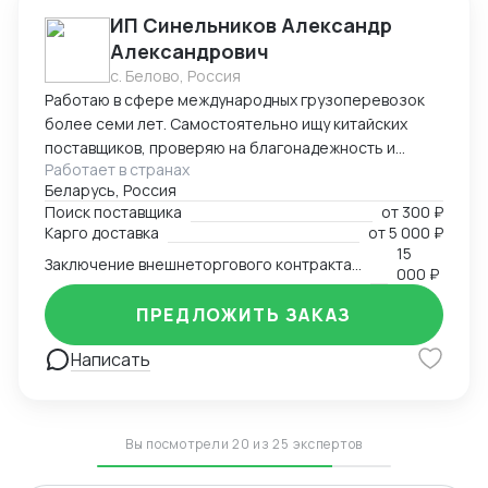
ИП Синельников Александр
Александрович
с. Белово, Россия
Работаю в сфере международных грузоперевозок
более семи лет. Самостоятельно ищу китайских
поставщиков, проверяю на благонадежность и
Работает в странах
выстраиваю долгосрочные торговые отношения.
Беларусь, Россия
Осуществляю полный цикл сделки с китайскими
Поиск поставщика
от
300 ₽
производителями от поиска поставщика и выкупа
Карго доставка
от
5 000 ₽
товаров, до поставки продукции на склад покупателя.
15
Заключение внешнеторгового контракта на двух языках
Берусь за сложные проекты и помогаю решить
000 ₽
нестандартные вопросы.
ПРЕДЛОЖИТЬ ЗАКАЗ
Написать
Вы посмотрели 20 из 25 экспертов