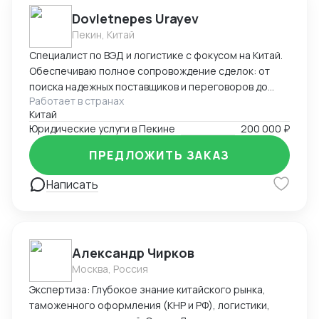
Dovletnepes Urayev
Пекин, Китай
Специалист по ВЭД и логистике с фокусом на Китай.
Обеспечиваю полное сопровождение сделок: от
поиска надежных поставщиков и переговоров до
Работает в странах
таможенного оформления и решения
Китай
нестандартных задач. Свободно владею китайским,
Юридические услуги в Пекине
200 000 ₽
русским и английским.
ПРЕДЛОЖИТЬ ЗАКАЗ
Написать
Александр Чирков
Москва, Россия
Экспертиза: Глубокое знание китайского рынка,
таможенного оформления (КНР и РФ), логистики,