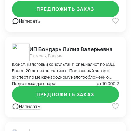
на въезд до взаимодействия с госорганами и
службами в Китае, проверки контрагентов до
ПРЕДЛОЖИТЬ ЗАКАЗ
подготовки и совершения сделок и абонентского
обслуживания бизнеса.
Написать
ИП Бондарь Лилия Валерьевна
Тюмень, Россия
Юрист, налоговый консультант, специалист по ВЭД.
Более 20 лет в консалтинге. Постоянный автор и
эксперт по международному налогообложению,
применению СОИДН, MLI. Подготовка правовых
Подготовка договора
от
10 000 ₽
заключений по налогообложению в РФ и
ПРЕДЛОЖИТЬ ЗАКАЗ
иностранных юрисдикциях. Структурирование
сделок. Анализ условий договоров, представление
Написать
интересов клиента в судах, налоговых органах,
банкротстве.