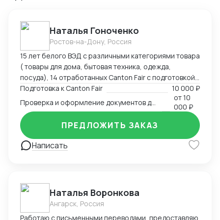
Наталья Гоноченко
Ростов-на-Дону, Россия
15 лет белого ВЭД с различными категориями товара
( товары для дома, бытовая техника, одежда,
посуда), 14 отработанных Canton Fair с подготовкой,
анализом и подбором ассортиментной матрицы.
Подготовка к Canton Fair
10 000 ₽
от
10
Подготовка полного пакета документов включая
Проверка и оформление документов для импорта из Китая
000 ₽
сертификацию, образцы, ввоз и оформление.
Оформление полного пакета документов для ТО и
ПРЕДЛОЖИТЬ ЗАКАЗ
доставки, просчет юнит экономики. Контроль
платежей через третьи страны и проверка
Написать
корректности Валютного контроля.
Наталья Воронкова
Ангарск, Россия
Работаю с письменными переводами, предоставляю