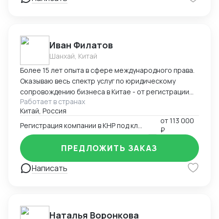
Иван Филатов
Шанхай, Китай
Более 15 лет опыта в сфере международного права.
Оказываю весь спектр услуг по юридическому
сопровождению бизнеса в Китае - от регистрации
Работает в странах
компании с участием граждан России и получения
Китай, Россия
разрешения на работу, миграции бизнеса, открытия
от
113 000
счетов в местном банке, оформления приглашений
Регистрация компании в КНР под ключ
₽
на въезд до взаимодействия с госорганами и
службами в Китае, проверки контрагентов до
ПРЕДЛОЖИТЬ ЗАКАЗ
подготовки и совершения сделок и абонентского
обслуживания бизнеса.
Написать
Наталья Воронкова