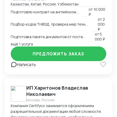
Казахстан, Китай, Россия, Узбекистан
аккредитованными органами; - Снижаю расходы за
от
10 000
счёт оптимизации логистики и правильного кода; -
Подготовлю контракт на английском языке
₽
Обеспечиваю юридическую чистоту сделок,
от
2
точность инвойсов, упаковочных листов, контрактов.
Подбор кодов ТНВЭД, проверка мер технического регулирования, запретов и ограничений
000
₽
от
5
Подготовка пакета документов от поставщика на EXW, FCA, CIF, FOB
000 ₽
ещё 1 услуга
ПРЕДЛОЖИТЬ ЗАКАЗ
Написать
ИП Харитонов Владислав
Николаевич
Москва, Россия
Компания Certifyco занимается оформлением
разрешительной документации любой сложности.