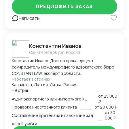
ПРЕДЛОЖИТЬ ЗАКАЗ
Написать
Константин Иванов
Санкт-Петербург, Россия
Константин Иванов Доктор права, доцент,
соучредитель международного адвокатского бюро
CONSTANTLAW, эксперт в области
Работает в странах
внешнеэкономической деятельности,
Казахстан, Латвия, Литва, Россия
сопровождения международных сделок и решения
+9 стран
внешнеэкономических споров. Международный
от
25 000
арбитр (Рижский третейский суд / Рига, Латвия,
Аудит экспортного или импортного контракта
₽
международный арбитражный суд IAC / Алматы,
Проверка иностранного клиента
от
20 000 ₽
Казахстан).
от
30
Составление претензии и взыскание задолженности с иностранного клиента
000 ₽
ещё 4 услуги