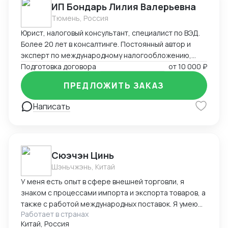
ИП Бондарь Лилия Валерьевна
Тюмень, Россия
Юрист, налоговый консультант, специалист по ВЭД.
Более 20 лет в консалтинге. Постоянный автор и
эксперт по международному налогообложению,
применению СОИДН, MLI. Подготовка правовых
Подготовка договора
от
10 000 ₽
заключений по налогообложению в РФ и
ПРЕДЛОЖИТЬ ЗАКАЗ
иностранных юрисдикциях. Структурирование
сделок. Анализ условий договоров, представление
Написать
интересов клиента в судах, налоговых органах,
банкротстве.
Cюэчэн Цинь
Шэньчжэнь, Китай
У меня есть опыт в сфере внешней торговли, я
знаком с процессами импорта и экспорта товаров, а
также с работой международных поставок. Я умею
Работает в странах
вести переговоры с зарубежными партнерами,
Китай, Россия
заключать контракты, а также решать вопросы,