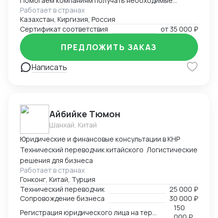
Помогаем компаниям получать необходимые
Работает в странах
документы для импорта, экспорта, реализации
Казахстан, Киргизия, Россия
продукции. Решаем самые сложные задачи.
Сертификат соответствия
от
35 000 ₽
ПРЕДЛОЖИТЬ ЗАКАЗ
Написать
Айбийке Тюмон
Шанхай, Китай
Юридические и финансовые консультации в КНР
Технический переводчик китайского Логистические
решения для бизнеса
Работает в странах
Гонконг, Китай, Турция
Технический переводчик
25 000 ₽
Сопровождение бизнеса
30 000 ₽
150
Регистрация юридического лица на территории Китая
000 ₽