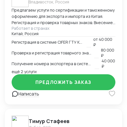
Владивосток, Россия
Предлагаем услуги по сертификации и таможенному
оформлению для экспорта и импорта из Китая.
Регистрация и проверка товарных знаков. Внесение
Работает в странах
в таможенный реестр товарных знаков.
Китай, Россия
Изготовление маркировки для пищевой продукции
от
40 000
для реализации в Китае. Получение номера
Регистрация в системе CIFER ГТУ КНР
₽
экспортера в системе китайской таможни. Подбор
80 000
Проверка и регистрация товарного знака в КНР
HS и CIQ кодов.
₽
40 000
Получение номера экспортера в системе ГТУ КНР
₽
ещё 2 услуги
ПРЕДЛОЖИТЬ ЗАКАЗ
Написать
Тимур Стафеев