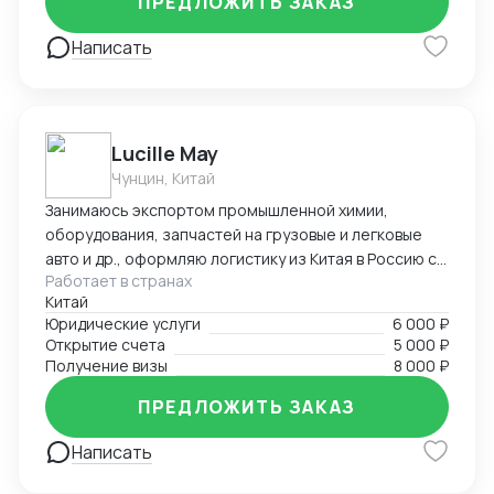
ПРЕДЛОЖИТЬ ЗАКАЗ
Написать
Lucille May
Чунцин, Китай
Занимаюсь экспортом промышленной химии,
оборудования, запчастей на грузовые и легковые
авто и др., оформляю логистику из Китая в Россию со
Работает в странах
всеми сопроводительными документами под ключ.
Китай
Предоставляю услуги вашего представительства в
Юридические услуги
6 000 ₽
Китае, помогаю с регистрацией компаний, а также
Открытие счета
5 000 ₽
есть опыт в открытии и автоматизации онлайн
Получение визы
8 000 ₽
магазинов на платформах Taobao, 1688, Meituan,
Jingdong. Помогаю найти поставщиков, наладить
ПРЕДЛОЖИТЬ ЗАКАЗ
производство, вести переговоры с китайской
Написать
стороной. Занимаюсь поиском и отправкой товаров
и пробников