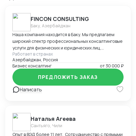
FINCON CONSULTING
Баку, Азербайджан
Наша компания находится в Баку. Мы предлагаем
широкий спектр профессиональных консалтинговые
услуги для физических и юридических лиц,
Работает в странах
предпринимателей и бизнесменов на территории
Азербайджан, Россия
Азербайджана. Портфель наших заказчиков и
Бизнес консалтинг
от
30 000 ₽
клиентов в основном из стран СНГ. В список
стандартных услуг входит: - регистрация компании
ПРЕДЛОЖИТЬ ЗАКАЗ
на территории Азербайджана, включая открытие
счетов в банках - Полное сопровождение компании -
Написать
Помощь в подготовке и подаче документов при
получении ВНЖ - Содействие при получении
разрешения на работу в Азербайджане -
Бухгалтерское сопровождение (1С) - Ведение ВЭД
Наталья Агеева
(договора, инвойсы, акты). - Помощь в проведении и
Сантьяго, Чили
составлении документов при посреднических
Опыт в ВЭД более 11 лет. Сотрудничество с прямыми
сделках. - Получение справок, лицензий и