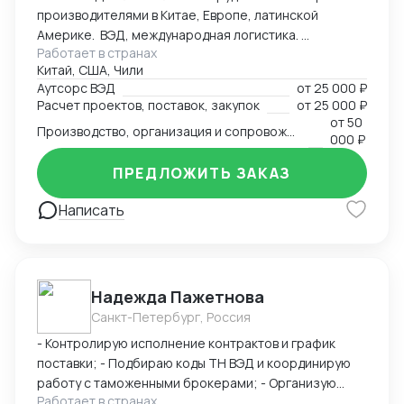
производителями в Китае, Европе, латинской
сертификатов - Бизнес консалтинг
Америке. ВЭД, международная логистика.
Работает в странах
Консалтинг. Закупки: оборудование, текстиль,
Китай, США, Чили
товары народного потребления. Собственная база
Аутсорс ВЭД
от
25 000 ₽
производств, логистика и платежи.
Расчет проектов, поставок, закупок
от
25 000 ₽
от
50
Производство, организация и сопровождение всех этапов производства в Китае
000 ₽
ПРЕДЛОЖИТЬ ЗАКАЗ
Написать
Надежда Пажетнова
Санкт-Петербург, Россия
- Контролирую исполнение контрактов и график
поставки; - Подбираю коды ТН ВЭД и координирую
работу с таможенными брокерами; - Организую
Работает в странах
сертификацию и взаимодействие с