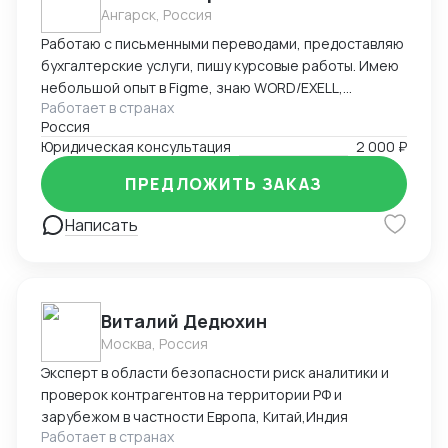
Ангарск, Россия
Работаю с письменными переводами, предоставляю
бухгалтерские услуги, пишу курсовые работы. Имею
небольшой опыт в Figme, знаю WORD/EXELL,
Работает в странах
составляю и редактирую таблицы. Рассматриваю
Россия
подработку, рассмотрю Ваши варианты.
Юридическая консультация
2 000 ₽
ПРЕДЛОЖИТЬ ЗАКАЗ
Написать
Виталий Дедюхин
Москва, Россия
Эксперт в области безопасности риск аналитики и
проверок контрагентов на территории РФ и
зарубежом в частности Европа, Китай,Индия
Работает в странах