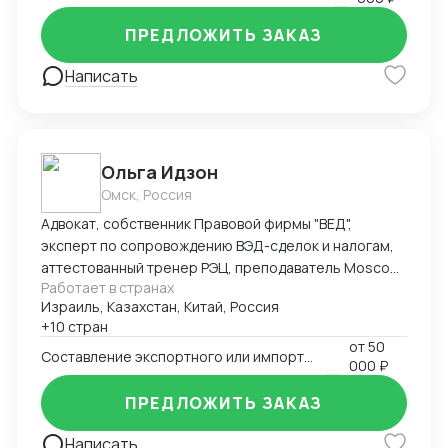
ПРЕДЛОЖИТЬ ЗАКАЗ
Написать
Ольга Идзон
Омск, Россия
Адвокат, собственник Правовой фирмы "ВЕД",
эксперт по сопровождению ВЭД-сделок и налогам,
аттестованный тренер РЭЦ, преподаватель Moscow
Работает в странах
Digital School. Неоднократно признана одним из
Израиль, Казахстан, Китай, Россия
лучших юристов по ВЭД рейтингом юристов России
+10 стран
Право.ру-300, Коммерсантъ. Деятельность фирмы
от
50
"ВЕД" по направлению ВЭД отмечена Forbes Legal.
Составление экспортного или импортного контракта
000 ₽
ПРЕДЛОЖИТЬ ЗАКАЗ
Написать