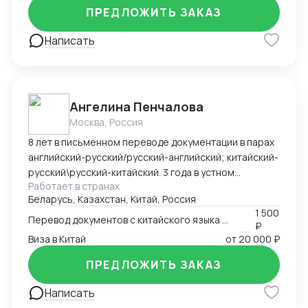
ПРЕДЛОЖИТЬ ЗАКАЗ
Написать
Ангелина Пенчалова
Москва, Россия
8 лет в письменном переводе документации в парах
английский-русский/русский-английский; китайский-
русский\русский-китайский. 3 года в устном
Работает в странах
переводе в паре китайский-русский\русский-
Беларусь, Казахстан, Китай, Россия
китайский.
1 500
Перевод документов с китайского языка на русский язык
₽
Виза в Китай
от
20 000 ₽
ПРЕДЛОЖИТЬ ЗАКАЗ
Написать