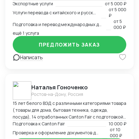
Экспортные услуги
от
5 000 ₽
связанные с логистикой и таможней. Могу
от
5 000
Услуги перевода с китайского и русского языков
предоставить консультации по внешней торговле.
₽
от
5
Подготовка и перевод международных договоров (русский-китайский)
000 ₽
ещё 1 услуга
ПРЕДЛОЖИТЬ ЗАКАЗ
Написать
Наталья Гоноченко
Ростов-на-Дону, Россия
15 лет белого ВЭД с различными категориями товара
( товары для дома, бытовая техника, одежда,
посуда), 14 отработанных Canton Fair с подготовкой,
анализом и подбором ассортиментной матрицы.
Подготовка к Canton Fair
10 000 ₽
от
10
Подготовка полного пакета документов включая
Проверка и оформление документов для импорта из Китая
000 ₽
сертификацию, образцы, ввоз и оформление.