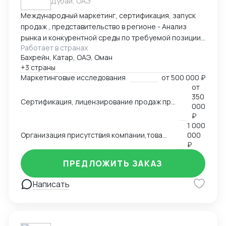
Дубай, ОАЭ
Международный маркетинг, сертификация, запуск
продаж , представительство в регионе - Анализ
рынка и конкурентной среды по требуемой позиции/
Работает в странах
группе товаров, обзор и анализ цен, конкурирующих
Бахрейн, Катар, ОАЭ, Оман
брендов, конкурентов по группам, обзор трендов,
+3 страны
национальных особенностей и традиции, основных
Маркетинговые исследования
от
500 000 ₽
груп потребителей на региональных рынках. swot
от
анализ - Сертификация и лицензирование
350
Сертификация, лицензирование продаж продовольственной продукции, продуктов питания на рынках Ближнего Востока,Азии, Северной Африки.
продукции, адоптация к условиям и требованиям
000
страны импортера - Запуск продаж, поиск
₽
1 000
дистрибутов, партнеров - Представление интересов
Организация присутствия компании,товаров, услуг на международном рынке, запуск продаж
000
Вашей компании в регионе
₽
ПРЕДЛОЖИТЬ ЗАКАЗ
Написать