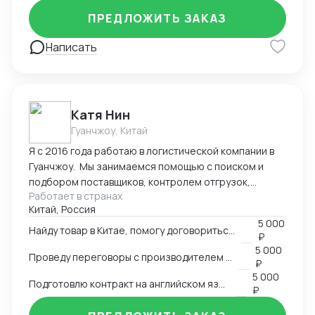
Оформление полного пакета документов для ТО и
ПРЕДЛОЖИТЬ ЗАКАЗ
доставки, просчет юнит экономики. Контроль
платежей через третьи страны и проверка
Написать
корректности Валютного контроля.
Катя Нин
Гуанчжоу, Китай
Я с 2016 года работаю в логистической компании в
Гуанчжоу. Мы занимаемся помощью с поиском и
подбором поставщиков, контролем отгрузок,
Работает в странах
проверкой качества товара. В нашей компании
Китай, Россия
работает более 10 человек и мы всегда можем вам
5 000
помочь по любым вопросам связанным с заказом
Найду товар в Китае, помогу договориться о поставке
₽
товаров в Китае.
5 000
Проведу переговоры с производителем в Китае
₽
5 000
Подготовлю контракт на английском языке
₽