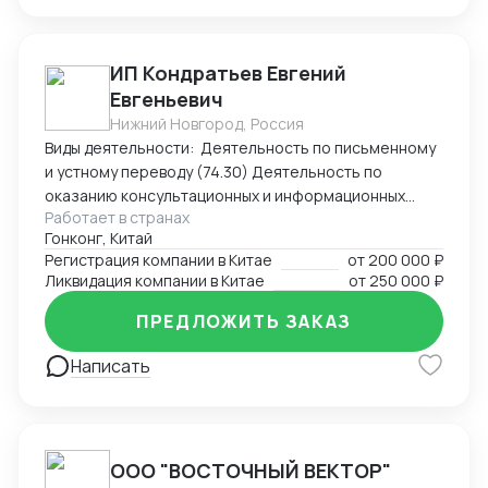
ИП Кондратьев Евгений
Евгеньевич
Нижний Новгород, Россия
Виды деятельности: Деятельность по письменному
и устному переводу (74.30) Деятельность по
оказанию консультационных и информационных
Работает в странах
услуг (63.99.1) Услуги по бронированию прочие и
Гонконг, Китай
сопутствующая деятельность (79.90)
Регистрация компании в Китае
от
200 000 ₽
Ликвидация компании в Китае
от
250 000 ₽
ПРЕДЛОЖИТЬ ЗАКАЗ
Написать
ООО "ВОСТОЧНЫЙ ВЕКТОР"