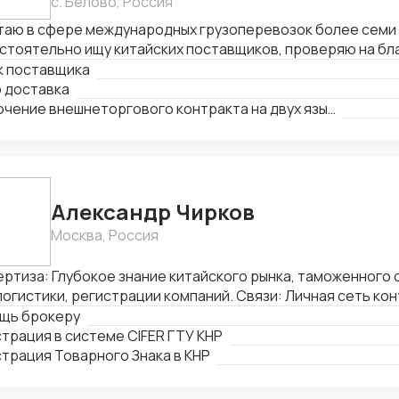
с. Белово, Россия
таю в сфере международных грузоперевозок более семи 
стоятельно ищу китайских поставщиков, проверяю на бл
раиваю долгосрочные торговые отношения. Осуществляю
к поставщика
и с китайскими производителями от поиска поставщика и
о доставка
ставки продукции на склад покупателя. Берусь за сложны
Заключение внешнеторгового контракта на двух языках
гаю решить нестандартные вопросы.
Александр Чирков
Москва, Россия
ртиза: Глубокое знание китайского рынка, таможенного
логистики, регистрации компаний. Связи: Личная сеть кон
енных органах, банках, правительственных структурах (Х
щь брокеру
нцзян, Ченду, Хайнань), среди крупных корпораций (Petro
трация в системе CIFER ГТУ КНР
 и другие). Достижения: Первым легализовал ввоз иван-чая
трация Товарного Знака в КНР
, регистрировал сложную продукцию в CIFER, организовы
яемых видов рыб и ее икры, поднимал обороты новых комп