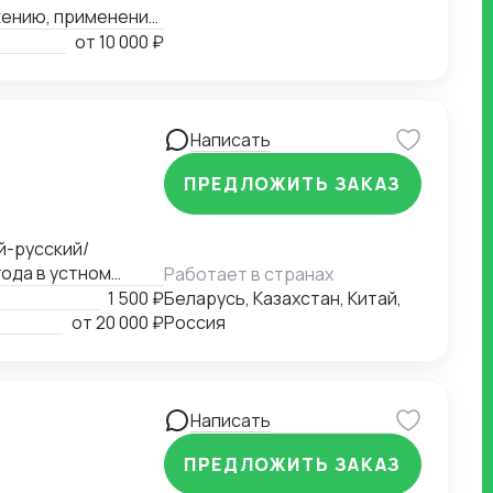
жению, применению
ению в РФ и
от
10 000 ₽
условий
вых органах,
Написать
ПРЕДЛОЖИТЬ ЗАКАЗ
й-русский/
Работает в странах
1 500 ₽
Беларусь, Казахстан, Китай,
от
20 000 ₽
Россия
Написать
ПРЕДЛОЖИТЬ ЗАКАЗ