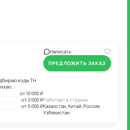
Написать
ПРЕДЛОЖИТЬ ЗАКАЗ
жаю
от
10 000 ₽
от
2 000 ₽
Работает в странах
х листов,
от
5 000 ₽
Казахстан, Китай, Россия,
Узбекистан