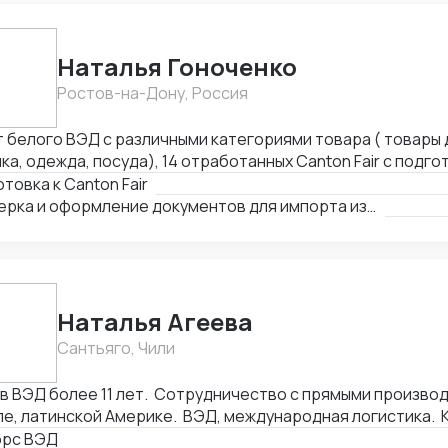
до нескольких миллионов в трансграничной торговле и 
стике, спасал отношения между инвесторами в междунар
зис.
Наталья Гоноченко
Ростов-на-Дону, Россия
т белого ВЭД с различными категориями товара ( товары 
ка, одежда, посуда), 14 отработанных Canton Fair с подго
ссортиментной матрицы. Подготовка полного пакета документов
товка к Canton Fair
чая сертификацию, образцы, ввоз и оформление. Оформл
Проверка и оформление документов для импорта из Китая
а документов для ТО и доставки, просчет юнит экономик
жей через третьи страны и проверка корректности Валю
Наталья Агеева
Сантьяго, Чили
ВЭД более 11 лет. Сотрудничество с прямыми производителями в Китае,
е, латинской Америке. ВЭД, международная логистика. 
ки: оборудование, текстиль, товары народного потребл
орс ВЭД