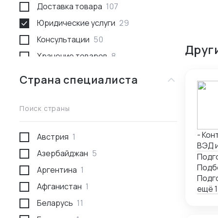
Доставка товара
107
Юридические услуги
29
Консультации
50
Друг
Хранение товаров
8
Поиск товара и поставщика
259
Страна специалиста
Доставка пассажирами
1
Проведение переговоров
56
Поиск страны
Сотрудники за границей
9
- Конт
Австрия
1
Разработка и производство
23
ВЭД и 
Азербайджан
5
Проверка поставщика
41
серти
Подго
расход
Аргентина
1
Участие в выставках
50
юриди
Афганистан
1
Анализ рынка
34
конт
ещё 1
Беларусь
11
Консалтинг по интеллектуальной
5
собственности