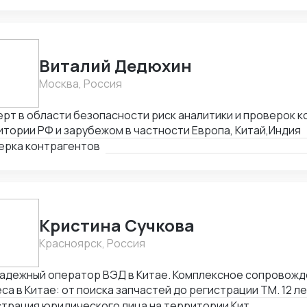
Виталий Дедюхин
Москва, Россия
рт в области безопасности риск аналитики и проверок к
тории РФ и зарубежом в частности Европа, Китай,Индия
ерка контрагентов
Кристина Сучкова
Красноярск, Россия
ный оператор ВЭД в Китае. Комплексное сопровождение ВЭД и
са в Китае: от поиска запчастей до регистрации ТМ. 12 л
ет в ВЭД: Глубокое понимание китайского
Регистрация юридического лица на территории Китая