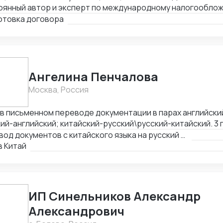
оянный автор и эксперт по международному налогообло
, MLI. Подготовка правовых заключений по налогооблож
отовка договора
ранных юрисдикциях. Структурирование сделок. Анализ 
оров, представление интересов клиента в судах, налого
ротстве.
Ангелина Пенчалова
Москва, Россия
 в письменном переводе документации в парах английски
й-английский; китайский-русский\русский-китайский. 3 года в устном
оде в паре китайский-русский\русский-китайский.
Перевод документов с китайского языка на русский язык
в Китай
ИП Синельников Александр
Александрович