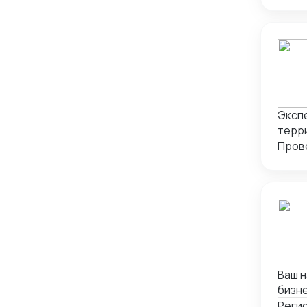
Проверка качества товара
26
Перу
1
Россия
785
Сербия
1
США
1
Таджикистан
3
Экспе
терри
Таиланд
3
Пров
Туркмения
1
Турция
8
Узбекистан
17
Филиппины
1
Франция
1
Ваш надеж
Черногория
2
бизне
Чили
1
логистики. Опыт и специализация: * 12 л