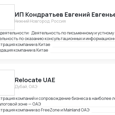
ИП Кондратьев Евгений Евгень
Нижний Новгород, Россия
деятельности: Деятельность по письменному и устному 
льность по оказанию консультационных и информационных
и по бронированию прочие и сопутствующая деятельност
трация компании в Китае
дация компании в Китае
Relocate UAE
Дубай, ОАЭ
трация компаний и сопровождение бизнеса в наиболее л
алоговой зоне — ОАЭ
трация компании во FreeZone и Mainland ОАЭ