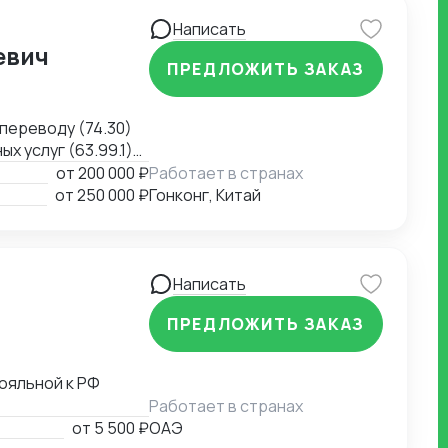
Написать
евич
ПРЕДЛОЖИТЬ ЗАКАЗ
переводу (74.30)
 услуг (63.99.1)
ь (79.90)
от
200 000 ₽
Работает в странах
от
250 000 ₽
Гонконг, Китай
Написать
ПРЕДЛОЖИТЬ ЗАКАЗ
ояльной к РФ
Работает в странах
от
5 500 ₽
ОАЭ