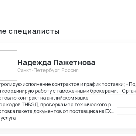
ие специалисты
Надежда Пажетнова
Санкт-Петербург, Россия
ролирую исполнение контрактов и график поставки; - Подбираю коды ТН
координирую работу с таможенными брокерами; - Организую
фикацию и взаимодействие с аккредитованными органами; - Сни
товлю контракт на английском языке
ы за счёт оптимизации логистики и правильного кода; - Обеспечиваю
Подбор кодов ТНВЭД, проверка мер технического регулирования, запретов и ограничений
ческую чистоту сделок, точность инвойсов, упаковочны
Подготовка пакета документов от поставщика на EXW, FCA, CIF, FOB
рактов.
 услуга