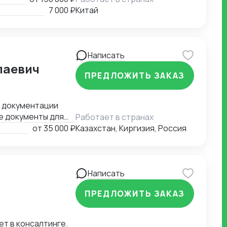
ертиза в
7 000 ₽
Китай
рудование. Знаем
луг
ожности. * Бизнес-
Написать
лаевич
ПРЕДЛОЖИТЬ ЗАКАЗ
). * MICE-услуги:
и до оформления
й документации
ентов и контроль
е документы для
Работает в странах
бюрократию — вы
ные задачи.
от
35 000 ₽
Казахстан, Киргизия, Россия
Написать
ПРЕДЛОЖИТЬ ЗАКАЗ
ет в консалтинге.