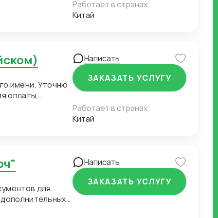
Работает в странах
Китай
йском)
Написать
ЗАКАЗАТЬ УСЛУГУ
го имени. Уточню
ия оплаты,
точняются сроки
Работает в странах
тгрузки. Переписка
Китай
ми поставщиками
е согласованные
дничеству и
ых закупок, так и
юч"
Написать
ЗАКАЗАТЬ УСЛУГУ
кументов для
и дополнительных
лее