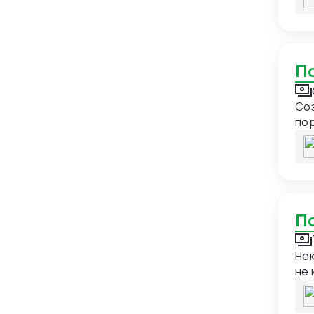
пр
Бельгия
11
Бенин
1
Бермуды
1
Болгария
11
Соз
Боливия
3
по
Бонэйр, Синт-Эстатиус и Саба
1
ко
Босния и Герцеговина
5
Ботсвана
1
Бразилия
12
Британская территория в
2
индийском океане
Нек
Британские Виргинские острова
1
не 
пос
Бруней
1
гар
Буркина-Фасо
2