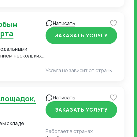
партию товара
ам не придется
барьером и
Написать
редложений.
орта
ЗАКАЗАТЬ УСЛУГУ
модальными
анием нескольких
ахование, хранение
 Возможна
Услуга не зависит от страны
Написать
ЗАКАЗАТЬ УСЛУГУ
ем складе
Работает в странах