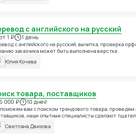
Перевод с английского на русский
от 1 ₽
1 день
евод с английского на русский, вычитка, проверка орф
анию заказчика может быть выполнена верстка.
Юлия Кочева
Поиск товара, поставщиков
5 000 ₽
10 дней
поможем вам с поиском трендового товара, проведем 
ставщиков, наши опытные специалисты сделают тщате
тавщиков, согласовывая с вами. По итогу вы получает
Светлана Двизова
тавщика с самой выгодной для Вас ценой.