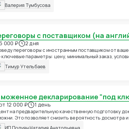
Валерия Тумбусова
Переговоры с поставщиком (на англи
5 000 ₽
2 дня
оведу переговоры с иностранным поставщиком от ваше
 ключевые параметры: цену, минимальный заказ, услов
тавки, упаковки и возможность нанесения логотипа. У
Тимур Утельбаев
отовления, доступность товара на складе, варианты о
ётся профессионально на английском (или с китайски
ез WeChat, Alibaba и почту). В результате вы получает
мерческие условия, подтверждение интереса к сотру
ный отчёт по каждому поставщику. Подходит как для нов
Таможенное декларирование "под кл
 ведения текущих сделок.
от 12 000 ₽
1 день
цент на предварительную качественную подготовку до
ожни. Это позволяет снизить вероятность досмотра 
росов от таможни, сделать растаможку быстрой и с бо
ИП Полуян Наталия Анатольевна