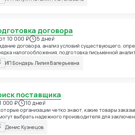
едсказуемым результатом
Подготовка договора
от 10 000 ₽
5 дней
дание договора, анализ условий существующего, опре
рядка налогообложения, подготовка письменной анали
нсультации с определением ключевых позиций
ИП Бондарь Лилия Валерьевна
Поиск поставщика
1 000 ₽
10 дней
оторые организации четко знают, какие товары заказыв
могут выбрать надежного производителя для заключени
тавку продукции. Да, найти поставщика сегодня неслож
Денис Кузнецов
антия, что вещи или оборудование при поставке буду