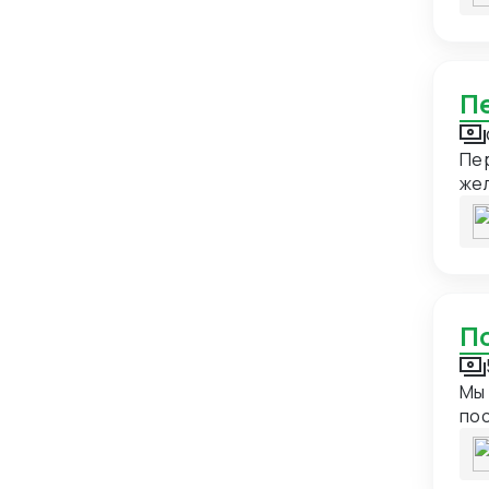
Германия
21
Гонконг
24
Гренада
1
Гренландия
1
Пер
Греция
13
жел
Грузия
18
Дания
7
Демократическая Республика
1
Конго
Доминиканская Республика
1
Египет
15
Мы 
по
Замбия
1
пос
Западная Сахара
1
пос