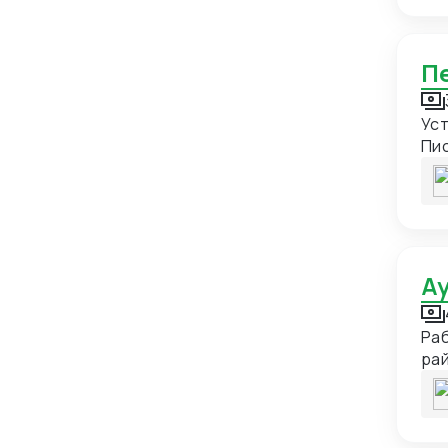
Зимбабве
1
Израиль
11
Индия
34
Индонезия
11
Уст
Иордания
3
Пи
Ирак
4
Иран
15
Ирландия
5
Исландия
2
Испания
20
Раб
Италия
23
рай
раз
Йемен
3
Казахстан
111