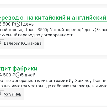
Перевод с, на китайский и английский
3 500 ₽
1 день
ный перевод 1 час - 3500р Устный перевод 1 день (8 час
сьменный перевод по договорённости
Валерия Юшманова
Аудит фабрики
4 500 ₽
5 дней
отаю с операционными центрами в Иу, Ханчжоу, Гуанчж
оны являются местом, где собираются заводы, и явля
витыми городами Китая для торговли и экспорта.
Чжу Линь