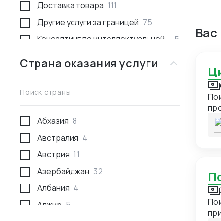
Доставка товара
111
Другие услуги за границей
75
Вас
Консалтинг по интеллектуальной
5
собственности
Страна оказания услуги
Консультации
53
Международное право
1
Поиск страны
Пои
Недвижимость за границей
2
про
Поиск товара и поставщика
277
Абхазия
8
Проведение переговоров
59
Австралия
4
Проверка качества товара
29
Австрия
11
Проверка отгрузки товара
10
Азербайджан
32
Проверка поставщика
43
Албания
4
Развитие экспорта
8
Пои
Алжир
5
при
Разработка и производство
24