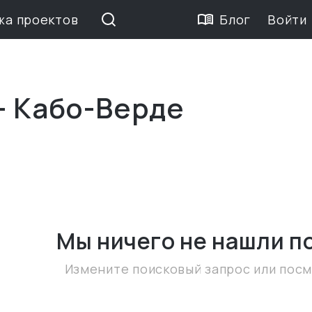
жа проектов
Блог
Войти
— Кабо-Верде
Мы ничего не нашли
п
Измените поисковый запрос или пос