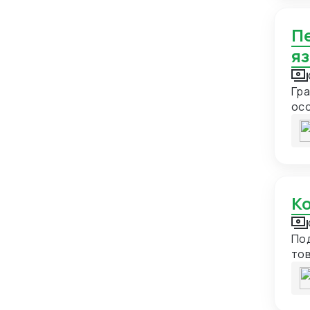
Камбоджа
2
Камерун
2
Перевод публицистического текста с русского
Канада
6
я
Катар
14
Гра
Кения
2
осо
Кипр
7
Киргизия
56
Китай
597
Колумбия
5
Конго
2
Корейская Народно-
8
По
Демократическая Республика
то
ст
Коста-Рика
3
Куба
6