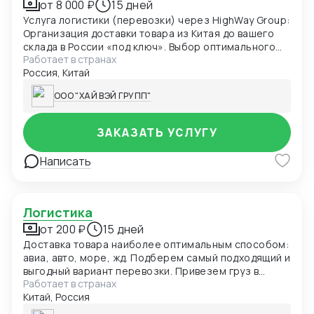
от 8 000 ₽
15 дней
Услуга логистики (перевозки) через HighWay Group:
Организация доставки товара из Китая до вашего
склада в России «под ключ». Выбор оптимального
Работает в странах
способа перевозки: АВТО — 13–17 дней; Смежное
Россия, Китай
АВИА — 7–9 дней; Прямое АВИА — 3–4 дня. Забор
груза у поставщика в Китае или на нашем складе в
ООО "ХАЙ ВЭЙ ГРУПП"
Иу. Консолидация на наших складах (Иу, Хабаровск,
Москва) для экономии на транспортировке.
Страхование груза на время перевозки.
ЗАКАЗАТЬ УСЛУГУ
Таможенное оформление: подготовка и подача
декларации, уплата таможенных платежей.
Написать
Доставка в любой город России без ограничений по
весу или объёму. Предоставление всех
транспортных и бухгалтерских документов (ТТН,
УПД с ГТД) через ЭДО.
Логистика
от 200 ₽
15 дней
Доставка товара наиболее оптимальным способом:
авиа, авто, море, жд. Подберем самый подходящий и
выгодный вариант перевозки. Привезем груз в
Работает в странах
обозначенные сроки
Китай, Россия