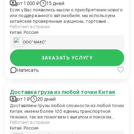
от 1 000 ₽
15 дней
Если у Вас появились мысли о приобретении нового
или поддержанного автомобиля, мы используем
китайские проверенные аукционы, торговые
Работает в странах
площадки, автосалоны. Вы можете сами выбрать
Китай, Россия
нужный автомобиль, мы поможем купить, привезти,
растаможить. Наша группа компаний Zola logistic
ООО "МАКС"
помогает не только привезти целый автомобиль из
Китая, но и необходимые детали к автомобилям.
Любых марок, как оригинальные, так и контрактные
ЗАКАЗАТЬ УСЛУГУ
запчасти. У нас Вы можете заказать любые детали
для иномарок: бампера, капоты, крылья, решетки
Написать
радиатора, фары, оптика, радиаторы охлаждения и
т.д.
Доставка груза из любой точки Китая
от 1 ₽
20 дней
Доставляем грузы любой сложности из любой точки
Китая, имеем более 100 единиц транспортной
техники, так же помогаем с выкупом и поиском
Работает в странах
товара/поставщиков в Китае, работаем с
Китай, Россия
перегрузом от чего цена выходит меньше, мы не
предлагаем вам возить, а предлагаем сокращать