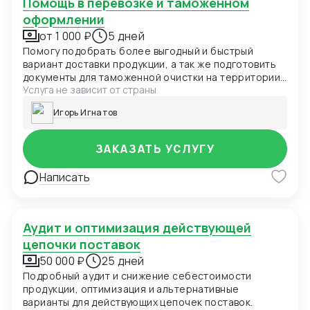
Помощь в перевозке и таможенном
оформлении
от 1 000 ₽
5 дней
Помогу подобрать более выгодный и быстрый
вариант доставки продукции, а так же подготовить
документы для таможенной очистки на территории
Услуга не зависит от страны
РФ. Стоимость и сроки оговариваются отдельно
после получения конкретного и полного ТЗ.
Игорь Игнатов
ЗАКАЗАТЬ УСЛУГУ
Написать
Аудит и оптимизация действующей
цепочки поставок
50 000 ₽
25 дней
Подробный аудит и снижение себестоимости
продукции, оптимизация и альтернативные
варианты для действующих цепочек поставок.