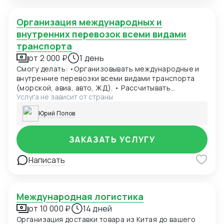
Организация международных и
внутренних перевозок всеми видами
транспорта
от 2 000 ₽
1 день
Смогу делать: •Организовывать международные и
внутренние перевозки всеми видами транспорта
(морской, авиа, авто, ЖД). • Рассчитывать
Услуга не зависит от страны
стоимость доставки и подбирать оптимальные
условия с учётом сроков и бюджета. •
Юрий Попов
Переговариваться с перевозчиками,
экспедиторами, брокерами, складскими
операторами. • Контролировать каждый этап: от
ЗАКАЗАТЬ УСЛУГУ
отгрузки до передачи груза клиенту. • Оперативно
решать нестандартные ситуации и поддерживать
Написать
клиента в курсе. • Оформлять транспортную
документацию (инвойсы, CMR, коносаменты,
сертификаты происхождения и др.). • Вести
отчётность по проектам в цифровых системах.
Международная логистика
от 10 000 ₽
14 дней
Организация доставки товара из Китая до вашего