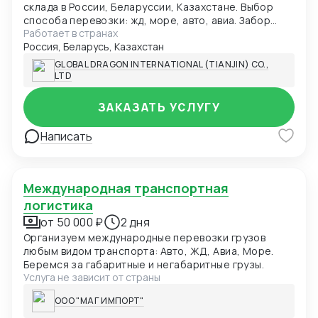
склада в России, Беларуссии, Казахстане. Выбор
способа перевозки: жд, море, авто, авиа. Забор
Работает в странах
груза у поставщика в Китае. Консолидация на наших
Россия, Беларусь, Казахстан
складах в Китае. Оформление экспортных
документов в Китае. Перевозка груза до склада в
GLOBAL DRAGON INTERNATIONAL (TIANJIN) CO.,
России. Отслеживание груза и информирование.
LTD
Таможенное оформление. Доставка до вашего
адреса в России.
ЗАКАЗАТЬ УСЛУГУ
Написать
Международная транспортная
логистика
от 50 000 ₽
2 дня
Организуем международные перевозки грузов
любым видом транспорта: Авто, ЖД, Авиа, Море.
Беремся за габаритные и негабаритные грузы.
Услуга не зависит от страны
ООО "МАГ ИМПОРТ"