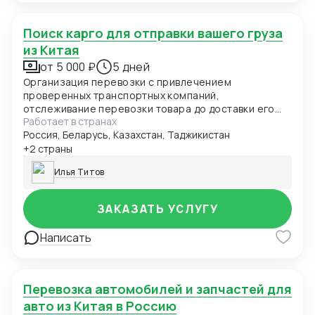
Поиск карго для отправки вашего груза
из Китая
от 5 000 ₽
5 дней
Организация перевозки с привлечением
проверенных транспортных компаний,
отслеживание перевозки товара до доставки его
Работает в странах
получателем. Доставка различными способами и в
Россия, Беларусь, Казахстан, Таджикистан
разные сроки.
+2 страны
Илья Титов
ЗАКАЗАТЬ УСЛУГУ
Написать
Перевозка автомобилей и запчастей для
авто из Китая в Россию