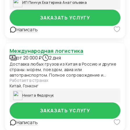
ИП Пинчук Екатерина Анатольевна
ЗАКАЗАТЬ УСЛУГУ
Написать
Международная логистика
от 20 000 ₽
2 дня
Доставка любых грузов из Китая в Россию и другие
страны: морем, поездом, авиа или
автотранспортом. Полное сопровождение и
Работает в странах
отслеживание.
Китай, Гонконг
Никита Федорчук
ЗАКАЗАТЬ УСЛУГУ
Написать