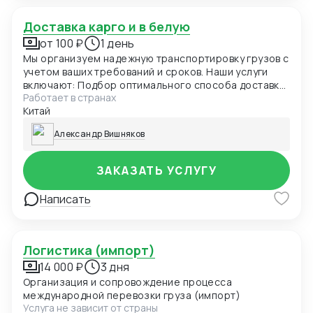
собственника компании, опыт подтвержден работой
в крупных сетях Магнит и Светофор более 9 лет, а
Доставка карго и в белую
так же 10 летним консалтингом в этом сегменте.
от 100 ₽
1 день
Мы организуем надежную транспортировку грузов с
учетом ваших требований и сроков. Наши услуги
включают: Подбор оптимального способа доставки;
Работает в странах
Таможенное оформление и сопровождение;
Китай
Контроль на всех этапах перевозки; Гибкие условия
под разные типы грузов
Александр Вишняков
ЗАКАЗАТЬ УСЛУГУ
Написать
Логистика (импорт)
14 000 ₽
3 дня
Организация и сопровождение процесса
международной перевозки груза (импорт)
Услуга не зависит от страны