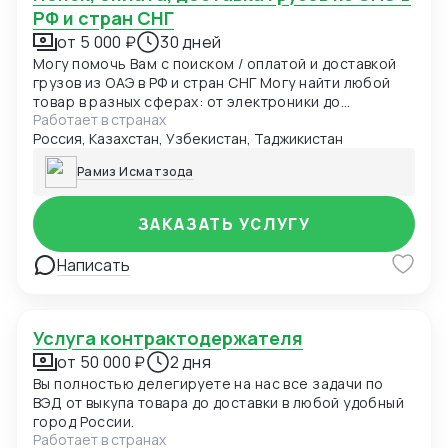
РФ и стран СНГ
от 5 000 ₽
30 дней
Могу помочь Вам с поиском / оплатой и доставкой
грузов из ОАЭ в РФ и стран СНГ Могу найти любой
товар в разных сферах: от электроники до
Работает в странах
оборудования
Россия, Казахстан, Узбекистан, Таджикистан
Рамиз Исматзода
ЗАКАЗАТЬ УСЛУГУ
Написать
Услуга контрактодержателя
от 50 000 ₽
2 дня
Вы полностью делегируете на нас все задачи по
ВЭД от выкупа товара до доставки в любой удобный
город России.
Работает в странах